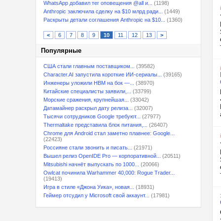
WhatsApp добавил тег оповещения @all и...
(1198)
Anthropic заключила сделку на $10 млрд ради...
(1449)
Раскрыты детали соглашения Anthropic на $10...
(1360)
<
6
7
8
9
10
11
12
13
>
Популярные
США стали главным поставщиком...
(39582)
Character.AI запустила короткие ИИ-сериалы...
(39165)
Инженеры уложили HBM на бок —...
(38970)
Китайские специалисты заявили,...
(33799)
Морские сражения, крупнейшая...
(33042)
Датамайнер раскрыл дату релиза...
(32007)
Тысячи сотрудников Google требуют...
(27977)
Thermaltake представила блок питания,...
(26407)
Chrome для Android стал заметно плавнее: Google...
(22423)
Россияне стали звонить и писать...
(21971)
Вышел релиз OpenIDE Pro — корпоративной...
(20511)
Mitsubishi начнёт выпускать по 1000...
(20066)
Owlcat починила Warhammer 40,000: Rogue Trader...
(19413)
Игра в стиле «Джона Уика», новая...
(18931)
Геймер отсудил у Microsoft свой аккаунт...
(17981)