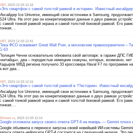
iXBT
, 2023-12-03 12:16
«Это смартфон с самой толстой рамкой в истории». Известный инсайдер
Инсайдер Ice Universe, имеющий свои источники в Samsung, продолжае
S24 Ultra. На этот раз он конкретизировал данные о двух рамках устройс
с самой тонкой рамкой экрана и самой толстой боковой рамкой. Его рамка
тонкая....
iXBT
, 2023-12-03 12:41
Пока ФСО осваивает Great Wall Poer, а московские правоохранители – 
G 63
Полиция Чечни основательно обновила свой автопарк: в гараже ДПС ГИ
«китайцы», два – породистые немецкие скакуны, которых, возможно, нет
Кадыров МВД региона получило 33 кроссовера Haval F7 по программе н
а вот два...
iXBT
, 2023-12-03 12:16
«Это смартфон с самой толстой рамкой в ??истории». Известный инсайд
Инсайдер Ice Universe, имеющий свои источники в Samsung, продолжае
S24 Ultra. На этот раз он конкретизировал данные о двух рамках устройс
с самой тонкой рамкой экрана и самой толстой боковой рамкой. Его рамка
тонкая....
3Dnews.ru
, 2023-12-03 12:14
Google отложила запуск своего ответа GPT-4 на январь — Gemini плохо
Google объявила о переносе запуска своей новейшей ИИ-системы Gemini
запуск ответа нейросети GPT-4 состоится на следующей неделе. Это р