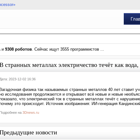
ocessor»
Гла
а
и
9308 роботов
. Сейчас ищут 3555 программистов ...
В странных металлах электричество течёт как вода,
Дата: 2023-12-02 16:36
Загадочная физика так называемых странных металлов 40 лет ставит учё
но исследования продолжаются и открывают всё новые и новые необъя
показало, что электрический ток в странных металлах течёт с нарушени
почему это происходит. Источник изображения: ИИ-генерация Кандински
Подробнее на
3Dnews.ru
Предыдущие новости