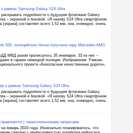
 о рамках Samsung Galaxy S24 Ultra
т раскрывать подробности о будущем флагмане Galaxy
тва – экранной и боковой. «Я назову S24 Ultra смартфоном
 [экрана] составляет всего 1,52 мм, она, очевидно, очень
Tank 500, полицейские Чечни получили пару Mercedes-AMG
БДД МВД разом прописалось 35 иномарок. 33 из них –
 даже в гараже немецкой полиции. Изображение: Рамзан
ационального проекта «Безопасные качественные дороги»,
ер о рамках Samsung Galaxy S24 Ultra
т раскрывать подробности о будущем флагмане Galaxy
тва – экранной и боковой. «Я назову S24 Ultra смартфоном
 [экрана] составляет всего 1,52 мм, она, очевидно, очень
 справляется с неанглоязычными запросами
 на январь 2024 года. Изначально планировалось, что
ешение связано с необходимостью доработки нейросети