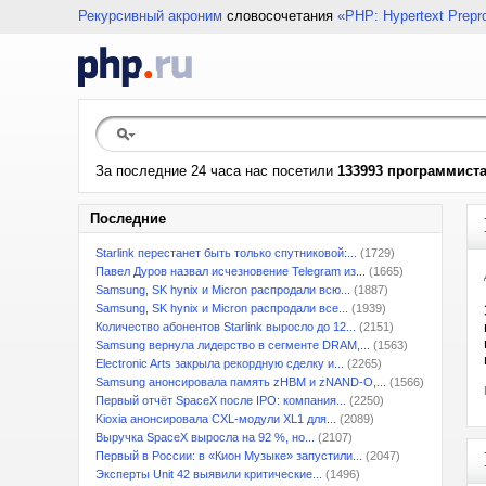
Рекурсивный акроним
словосочетания
«PHP: Hypertext Prepr
За последние 24 часа нас посетили
133993 программист
Последние
Starlink перестанет быть только спутниковой:...
(1729)
Павел Дуров назвал исчезновение Telegram из...
(1665)
Samsung, SK hynix и Micron распродали всю...
(1887)
Samsung, SK hynix и Micron распродали все...
(1939)
Количество абонентов Starlink выросло до 12...
(2151)
Samsung вернула лидерство в сегменте DRAM,...
(1563)
Electronic Arts закрыла рекордную сделку и...
(2265)
Samsung анонсировала память zHBM и zNAND-O,...
(1566)
Первый отчёт SpaceX после IPO: компания...
(2250)
Kioxia анонсировала CXL-модули XL1 для...
(2089)
Выручка SpaceX выросла на 92 %, но...
(2107)
Первый в России: в «Кион Музыке» запустили...
(2047)
Эксперты Unit 42 выявили критические...
(1496)