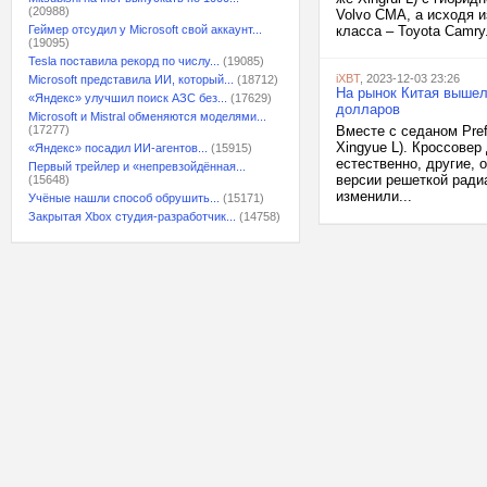
(20988)
Volvo CMA, а исходя и
Геймер отсудил у Microsoft свой аккаунт...
класса – Toyota Camr
(19095)
Tesla поставила рекорд по числу...
(19085)
iXBT
, 2023-12-03 23:26
Microsoft представила ИИ, который...
(18712)
На рынок Китая вышел 
«Яндекс» улучшил поиск АЗС без...
(17629)
долларов
Microsoft и Mistral обменяются моделями...
(17277)
Вместе с седаном Pref
Xingyue L). Кроссовер
«Яндекс» посадил ИИ-агентов...
(15915)
естественно, другие, 
Первый трейлер и «непревзойдённая...
версии решеткой радиа
(15648)
изменили...
Учёные нашли способ обрушить...
(15171)
Закрытая Xbox студия-разработчик...
(14758)