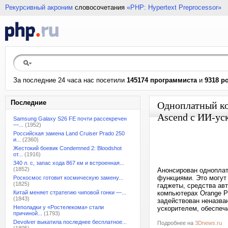
Рекурсивный акроним
словосочетания
«PHP: Hypertext Preprocessor»
За последние 24 часа нас посетили
145174 программиста
и
9318 р
Последние
Одноплатный ко
Ascend с ИИ-ус
Samsung Galaxy S26 FE почти рассекречен
—...
(1952)
Российская замена Land Cruiser Prado 250
и...
(2360)
Жестокий боевик Condemned 2: Bloodshot
от...
(1916)
340 л. с, запас хода 867 км и встроенная...
(1852)
Анонсирован одноплат
функциями. Это могут
Роскосмос готовит космическую замену...
(1825)
гаджеты, средства ав
Китай меняет стратегию чиповой гонки —...
компьютерах Orange Pi
(1843)
задействован неназва
Неполадки у «Ростелекома» стали
ускорителем, обеспеч
причиной...
(1793)
Devolver выкатила последнее бесплатное...
Подробнее на
3Dnews.ru