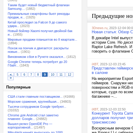
(1805)
Таким будет новый бюджетный флагман
Samsung:...
(1882)
Премиальные смартфоны бьют рекорды
Предыдущие но
продаж, и...
(1925)
Китай проследил за Falcon 9 до самого
удара...
(2023)
3Dnews.ru
, 2023-12-04 00:
Новый бойлер Xiaomi получил двойной бак
Новая статья: Обзор C
и...
(1955)
В декабре Intel выпус
Мировые продажи планшетов во II квартале...
истории Core. Но дес
(1894)
Raptor Lake Refresh. 
Похож на пончик и двигается: раскрыты
говорить о флагмане C
новые...
(1901)
Виновником сбоя в Рунете оказался...
(1812)
Google Chrome теперь потребует до 20
iXBT
, 2023-12-03 23:45
Гбайт...
(1843)
Представлен геймерск
в салоне
<
5
6
7
8
9
10
11
12
>
На мероприятии Esport
геймеров. Снаружи не
Популярные
поверхностям и RGB-п
которые, судя по все
багажнике –...
США стали главным поставщиком...
(41666)
Морские сражения, крупнейшая...
(34803)
Тысячи сотрудников Google требуют...
iXBT
, 2023-12-03 22:50
(31032)
Конкурент Toyota Camr
Chrome для Android стал заметно
долларов получил три
плавнее: Google...
(24882)
трансмиссию
Вышел релиз OpenIDE Pro —
корпоративной...
(21497)
Воскресным вечером G
же Xingrui L) с гибри
Mitsubishi начнёт выпускать по 1000...