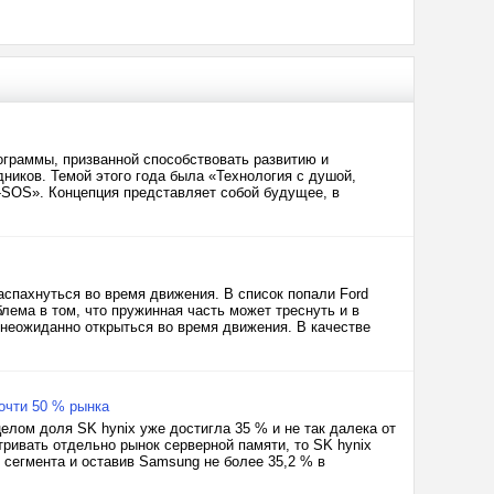
ограммы, призванной способствовать развитию и
ников. Темой этого года была «Технология с душой,
H-SOS». Концепция представляет собой будущее, в
распахнуться во время движения. В список попали Ford
облема в том, что пружинная часть может треснуть и в
 неожиданно открыться во время движения. В качестве
очти 50 % рынка
елом доля SK hynix уже достигла 35 % и не так далека от
ривать отдельно рынок серверной памяти, то SK hynix
% сегмента и оставив Samsung не более 35,2 % в