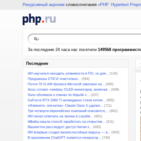
Рекурсивный акроним
словосочетания
«PHP: Hypertext Prepr
За последние 24 часа нас посетили
149568 программист
Последние
ИИ научился находить уязвимости в ПО, но для...
(134)
Предзаказы GTA VI «настолько...
(564)
Почти 70 % ИИ-бизнеса Microsoft завязано на...
(690)
Asus готовит семёрку OLED-мониторов, включая...
(698)
Suno объявила о планах по борьбе с...
(207)
GeForce RTX 2080 Ti неожиданно стали хитом...
(805)
«Извините, опечатка»: Claude Opus 5 удалил...
(711)
Три четверти европейских компаний опасаются,...
(662)
ИИ начал отвечать на звонки в службе...
(681)
Alibaba нашла способ заработать на открытом...
(611)
Вашингтон расследует доступ Китая к...
(600)
ИИ впервые создал жизнеспособные вирусы — в...
(942)
В приложении ChatGPT появится генератор...
(746)