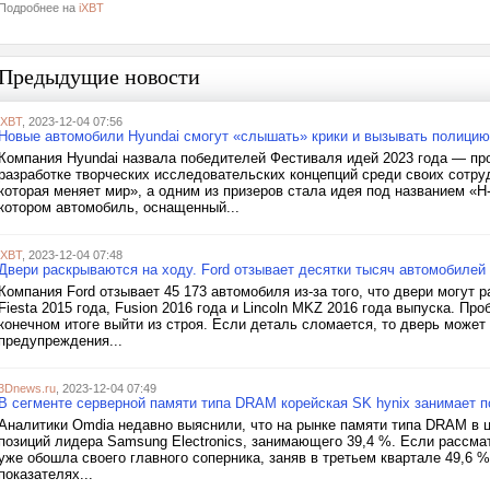
Подробнее на
iXBT
Предыдущие новости
iXBT
, 2023-12-04 07:56
Новые автомобили Hyundai смогут «слышать» крики и вызывать полицию
Компания Hyundai назвала победителей Фестиваля идей 2023 года — пр
разработке творческих исследовательских концепций среди своих сотруд
которая меняет мир», а одним из призеров стала идея под названием «
котором автомобиль, оснащенный...
iXBT
, 2023-12-04 07:48
Двери раскрываются на ходу. Ford отзывает десятки тысяч автомобилей
Компания Ford отзывает 45 173 автомобиля из-за того, что двери могут 
Fiesta 2015 года, Fusion 2016 года и Lincoln MKZ 2016 года выпуска. Пр
конечном итоге выйти из строя. Если деталь сломается, то дверь может
предупреждения...
3Dnews.ru
, 2023-12-04 07:49
В сегменте серверной памяти типа DRAM корейская SK hynix занимает п
Аналитики Omdia недавно выяснили, что на рынке памяти типа DRAM в ц
позиций лидера Samsung Electronics, занимающего 39,4 %. Если рассмат
уже обошла своего главного соперника, заняв в третьем квартале 49,6 
показателях...