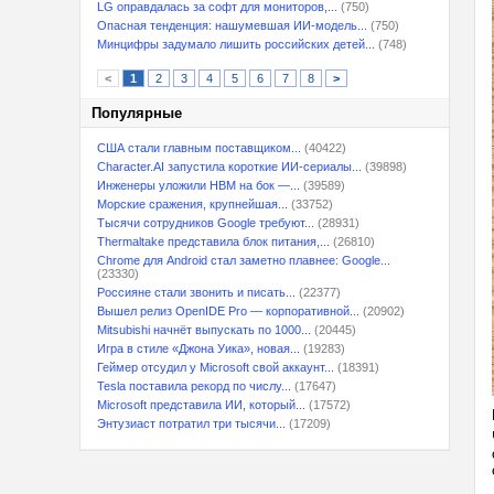
LG оправдалась за софт для мониторов,...
(750)
Опасная тенденция: нашумевшая ИИ-модель...
(750)
Минцифры задумало лишить российских детей...
(748)
<
1
2
3
4
5
6
7
8
>
Популярные
США стали главным поставщиком...
(40422)
Character.AI запустила короткие ИИ-сериалы...
(39898)
Инженеры уложили HBM на бок —...
(39589)
Морские сражения, крупнейшая...
(33752)
Тысячи сотрудников Google требуют...
(28931)
Thermaltake представила блок питания,...
(26810)
Chrome для Android стал заметно плавнее: Google...
(23330)
Россияне стали звонить и писать...
(22377)
Вышел релиз OpenIDE Pro — корпоративной...
(20902)
Mitsubishi начнёт выпускать по 1000...
(20445)
Игра в стиле «Джона Уика», новая...
(19283)
Геймер отсудил у Microsoft свой аккаунт...
(18391)
Tesla поставила рекорд по числу...
(17647)
Microsoft представила ИИ, который...
(17572)
Энтузиаст потратил три тысячи...
(17209)