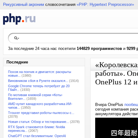
Рекурсивный акроним
словосочетания
«PHP: Hypertext Preprocessor»
За последние 24 часа нас посетили
144829 программистов
и
9299 
Последние
«Королевска
работы». One
Похож на пончик и двигается: раскрыты
новые...
(1980)
OnePlus 12 
Виновником сбоя в Рунете оказался...
(1914)
Google Chrome теперь потребует до 20
Гбайт...
(1930)
По мотивам книжной серии «Коты-
Воители»...
(1659)
AMD купит канадского разработчика ИИ-
Вчера OnePlus
пообещ
чипов...
(1950)
сегодня компания рас
Trouver представил роботы-пылесосы с...
аккумулятора действи
(2078)
Новая статья: Обзор и тестирование...
(2078)
RTX Spark становится ближе: Nvidia
перенесла...
(2067)
ChatGPT стал безлимитным: OpenAI