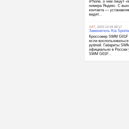
iPhone, о чем пишут 
номера Яндекс. С вых
контакта — устанавли
видят...
iXBT
, 2023-12-04 08:17
Заменитель Kia Sport
Кроссовер SWM G01F н
если воспользоваться
рублей. Габариты SWM 
официально в России 
SWM G01F...