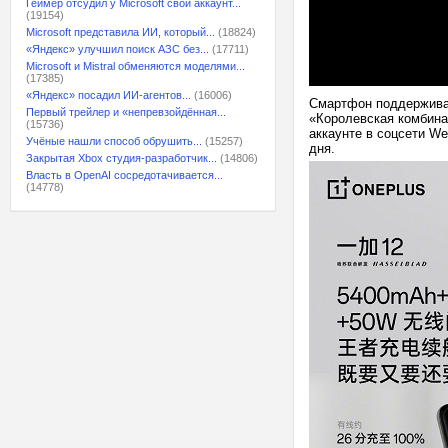
Геймер отсудил у Microsoft свой аккаунт...
(19154)
Microsoft представила ИИ, который...
(18824)
«Яндекс» улучшил поиск АЗС без...
(17711)
Microsoft и Mistral обменяются моделями...
(17385)
«Яндекс» посадил ИИ-агентов...
(16006)
Смартфон поддержива
Первый трейлер и «непревзойдённая...
«Королевская комбина
(15736)
аккаунте в соцсети We
Учёные нашли способ обрушить...
(15257)
дня.
Закрытая Xbox студия-разработчик...
(14806)
Власть в OpenAI сосредотачивается...
(14778)