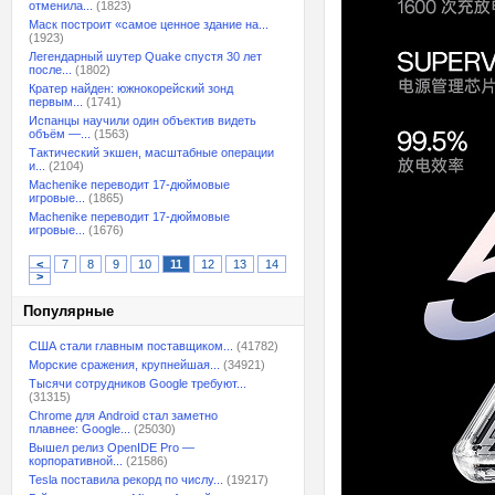
отменила...
(1823)
Маск построит «самое ценное здание на...
(1923)
Легендарный шутер Quake спустя 30 лет
после...
(1802)
Кратер найден: южнокорейский зонд
первым...
(1741)
Испанцы научили один объектив видеть
объём —...
(1563)
Тактический экшен, масштабные операции
и...
(2104)
Machenike переводит 17-дюймовые
игровые...
(1865)
Machenike переводит 17-дюймовые
игровые...
(1676)
<
7
8
9
10
11
12
13
14
>
Популярные
США стали главным поставщиком...
(41782)
Морские сражения, крупнейшая...
(34921)
Тысячи сотрудников Google требуют...
(31315)
Chrome для Android стал заметно
плавнее: Google...
(25030)
Вышел релиз OpenIDE Pro —
корпоративной...
(21586)
Tesla поставила рекорд по числу...
(19217)