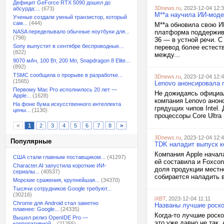
Дефицит GeForce RTX 5090 дошел до
3Dnews.ru
, 2023-12-04 12:
абсурда:...
(673)
M**a научила ИИ-моде
Ученые создали умный транзистор, который
сам...
(444)
M**a обновила свою И
NASA переделывало обычные ноутбуки для...
платформа поддержива
(798)
36 — в устной речи. С
Sony выпустит в сентябре беспроводные...
перевод более естест
(822)
между...
9070 мАч, 100 Вт, 200 Мп, Snapdragon 8 Elite...
(892)
TSMC сообщила о прорыве в разработке...
3Dnews.ru
, 2023-12-04 12:
(1565)
Lenovo анонсировала п
Первому Mac Pro исполнилось 20 лет —
Не дожидаясь официал
Apple...
(1628)
компания Lenovo анонс
На фоне бума искусственного интеллекта
грядущих чипов Intel.
цены...
(1130)
процессоры Core Ultra
<
1
2
3
4
5
6
7
8
>
3Dnews.ru
, 2023-12-04 12:
Популярные
TDK наладит выпуск к
Компания Apple начала
США стали главным поставщиком...
(41297)
ей составила и Foxcon
Character.AI запустила короткие ИИ-
доля продукции местн
сериалы...
(40537)
собирается наладить в
Морские сражения, крупнейшая...
(34370)
Тысячи сотрудников Google требуют...
(30216)
iXBT
, 2023-12-04 11:11
Chrome для Android стал заметно
Названы лучшие роско
плавнее: Google...
(24335)
Когда-то лучшие роск
Вышел релиз OpenIDE Pro —
это уже давно не так.
корпоративной...
(21255)