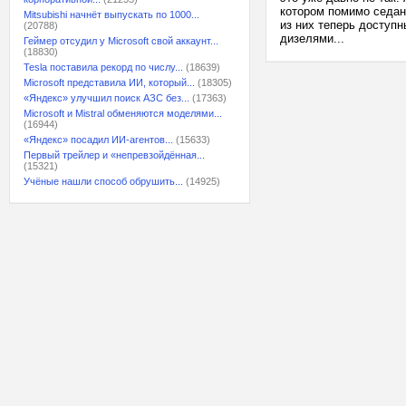
котором помимо седан
Mitsubishi начнёт выпускать по 1000...
из них теперь доступ
(20788)
дизелями...
Геймер отсудил у Microsoft свой аккаунт...
(18830)
Tesla поставила рекорд по числу...
(18639)
Microsoft представила ИИ, который...
(18305)
«Яндекс» улучшил поиск АЗС без...
(17363)
Microsoft и Mistral обменяются моделями...
(16944)
«Яндекс» посадил ИИ-агентов...
(15633)
Первый трейлер и «непревзойдённая...
(15321)
Учёные нашли способ обрушить...
(14925)