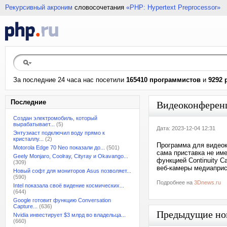
Рекурсивный акроним
словосочетания
«PHP: Hypertext Preprocessor»
За последние 24 часа нас посетили
165410 программистов
и
9292 
Последние
Видеоконференц
Создан электромобиль, который
вырабатывает...
(5)
Дата: 2023-12-04 12:31
Энтузиаст подключил воду прямо к
кристаллу...
(2)
Программа для видеок
Motorola Edge 70 Neo показали до...
(501)
сама приставка не им
Geely Monjaro, Coolray, Cityray и Okavango...
функцией Continuity 
(309)
веб-камеры медиаприст
Новый софт для мониторов Asus позволяет...
(590)
Подробнее на
3Dnews.ru
Intel показала своё видение космических...
(644)
Google готовит функцию Conversation
Capture...
(636)
Предыдущие но
Nvidia инвестирует $3 млрд во владельца...
(660)