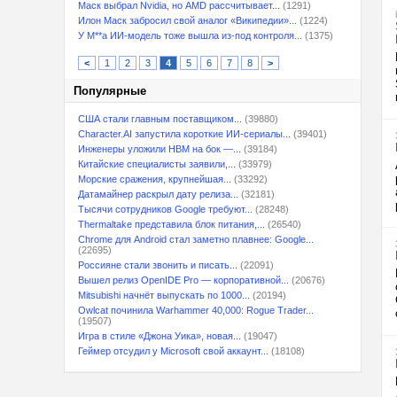
Маск выбрал Nvidia, но AMD рассчитывает...
(1291)
Илон Маск забросил свой аналог «Википедии»...
(1224)
У M**a ИИ-модель тоже вышла из-под контроля...
(1375)
<
1
2
3
4
5
6
7
8
>
Популярные
США стали главным поставщиком...
(39880)
Character.AI запустила короткие ИИ-сериалы...
(39401)
Инженеры уложили HBM на бок —...
(39184)
Китайские специалисты заявили,...
(33979)
Морские сражения, крупнейшая...
(33292)
Датамайнер раскрыл дату релиза...
(32181)
Тысячи сотрудников Google требуют...
(28248)
Thermaltake представила блок питания,...
(26540)
Chrome для Android стал заметно плавнее: Google...
(22695)
Россияне стали звонить и писать...
(22091)
Вышел релиз OpenIDE Pro — корпоративной...
(20676)
Mitsubishi начнёт выпускать по 1000...
(20194)
Owlcat починила Warhammer 40,000: Rogue Trader...
(19507)
Игра в стиле «Джона Уика», новая...
(19047)
Геймер отсудил у Microsoft свой аккаунт...
(18108)