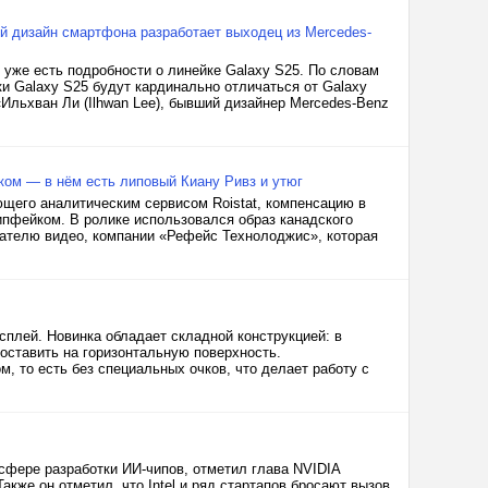
й дизайн смартфона разработает выходец из Mercedes-
 уже есть подробности о линейке Galaxy S25. По словам
ки Galaxy S25 будут кардинально отличаться от Galaxy
«Ильхван Ли (Ilhwan Lee), бывший дизайнер Mercedes-Benz
ом — в нём есть липовый Киану Ривз и утюг
щего аналитическим сервисом Roistat, компенсацию в
ипфейком. В ролике использовался образ канадского
дателю видео, компании «Рефейс Технолоджис», которая
плей. Новинка обладает складной конструкцией: в
оставить на горизонтальную поверхность.
, то есть без специальных очков, что делает работу с
сфере разработки ИИ-чипов, отметил глава NVIDIA
акже он отметил, что Intel и ряд стартапов бросают вызов