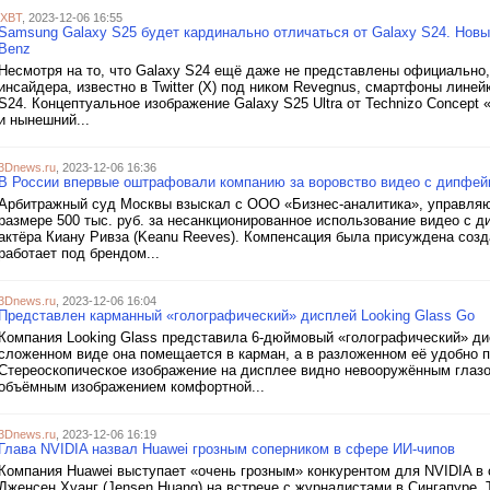
iXBT
, 2023-12-06 16:55
Samsung Galaxy S25 будет кардинально отличаться от Galaxy S24. Новы
Benz
Несмотря на то, что Galaxy S24 ещё даже не представлены официально,
инсайдера, известно в Twitter (X) под ником Revegnus, смартфоны линей
S24. Концептуальное изображение Galaxy S25 Ultra от Technizo Concept 
и нынешний...
3Dnews.ru
, 2023-12-06 16:36
В России впервые оштрафовали компанию за воровство видео с дипфейк
Арбитражный суд Москвы взыскал с ООО «Бизнес-аналитика», управляю
размере 500 тыс. руб. за несанкционированное использование видео с д
актёра Киану Ривза (Keanu Reeves). Компенсация была присуждена соз
работает под брендом...
3Dnews.ru
, 2023-12-06 16:04
Представлен карманный «голографический» дисплей Looking Glass Go
Компания Looking Glass представила 6-дюймовый «голографический» дис
сложенном виде она помещается в карман, а в разложенном её удобно п
Стереоскопическое изображение на дисплее видно невооружённым глазом
объёмным изображением комфортной...
3Dnews.ru
, 2023-12-06 16:19
Глава NVIDIA назвал Huawei грозным соперником в сфере ИИ-чипов
Компания Huawei выступает «очень грозным» конкурентом для NVIDIA в 
Дженсен Хуанг (Jensen Huang) на встрече с журналистами в Сингапуре. Т