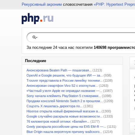
Рекурсивный акроним
словосочетания
«PHP: Hypertext Prepr
За последние 24 часа нас посетили
140698 программист
Последние
Анонсирована Beaten Path — пошаговая...
(1213)
OpenAI и Google решили, что будущее ИИ — за...
(938)
Trouver представила в России линейку техники...
(1108)
Анонсирован смартфон Vivo S2 с изогнутым...
(1263)
«Частный узел» Apple не оправдал название —...
(1087)
Sony начала клеймить PlayStation 5 стикерами...
(1098)
Продажи консолей Nintendo Switch 2 в прошлом...
(1209)
Соцсеть X лишилась директора по...
(1381)
Hisense открыла новый фирменный магазин в...
(1300)
Google случайно раскрыла новые возможности...
(1333)
76 километров новой оптики: «Билайн»...
(1177)
Geely раскрыла российские цены на EX5 EM-R —...
(1131)
Blue Origin нашла вероятную причину майского...
(1214)