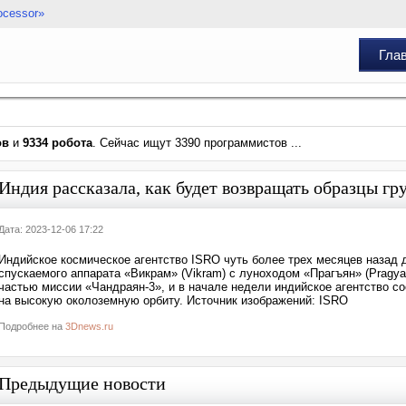
ocessor»
Гла
ов
и
9334 робота
. Сейчас ищут 3390 программистов ...
Индия рассказала, как будет возвращать образцы г
Дата: 2023-12-06 17:22
Индийское космическое агентство ISRO чуть более трех месяцев назад 
спускаемого аппарата «Викрам» (Vikram) с луноходом «Прагъян» (Pragya
частью миссии «Чандраян-3», и в начале недели индийское агентство с
на высокую околоземную орбиту. Источник изображений: ISRO
Подробнее на
3Dnews.ru
Предыдущие новости