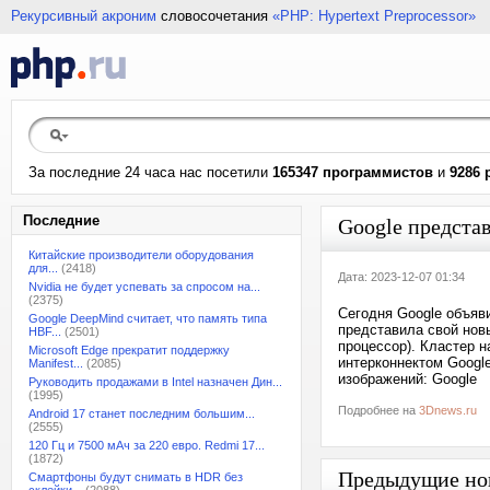
Рекурсивный акроним
словосочетания
«PHP: Hypertext Preprocessor»
За последние 24 часа нас посетили
165347 программистов
и
9286 
Последние
Google предста
Китайские производители оборудования
для...
(2418)
Дата: 2023-12-07 01:34
Nvidia не будет успевать за спросом на...
(2375)
Сегодня Google объяв
Google DeepMind считает, что память типа
представила свой новы
HBF...
(2501)
процессор). Кластер 
Microsoft Edge прекратит поддержку
интерконнектом Google
Manifest...
(2085)
изображений: Google
Руководить продажами в Intel назначен Дин...
(1995)
Подробнее на
3Dnews.ru
Android 17 станет последним большим...
(2555)
120 Гц и 7500 мАч за 220 евро. Redmi 17...
(1872)
Предыдущие но
Смартфоны будут снимать в HDR без