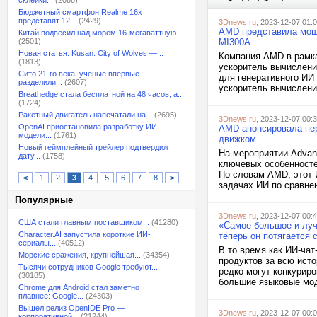
склейки...
(2088)
Бюджетный смартфон Realme 16x
представят 12...
(2429)
3Dnews.ru
, 2023-12-07 01:
AMD представила мощн
Китай подвесил над морем 16-мегаваттную...
(2501)
MI300A
Новая статья: Kusan: City of Wolves —...
Компания AMD в рамка
(1813)
ускоритель вычислени
Сито 21-го века: ученые впервые
для генеративного ИИ
разделили...
(2607)
ускоритель вычислени
Breathedge стала бесплатной на 48 часов, а...
(1724)
Ракетный двигатель напечатали на...
(2695)
3Dnews.ru
, 2023-12-07 00:
OpenAI приостановила разработку ИИ-
AMD анонсировала пер
модели...
(1761)
движком
Новый геймплейный трейлер подтвердил
На мероприятии Advan
дату...
(1758)
ключевых особенносте
По словам AMD, этот 
<
1
2
3
4
5
6
7
8
>
задачах ИИ по сравнен
Популярные
3Dnews.ru
, 2023-12-07 00:
США стали главным поставщиком...
(41280)
«Самое большое и лучш
Character.AI запустила короткие ИИ-
теперь он потягается 
сериалы...
(40512)
В то время как ИИ-ча
Морские сражения, крупнейшая...
(34354)
продуктов за всю исто
Тысячи сотрудников Google требуют...
редко могут конкуриро
(30185)
большие языковые моде
Chrome для Android стал заметно
плавнее: Google...
(24303)
Вышел релиз OpenIDE Pro —
3Dnews.ru
, 2023-12-07 00:
корпоративной...
(21244)