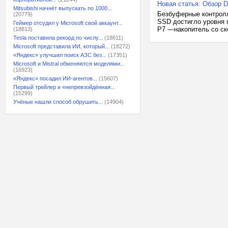
Новая статья: Обзор D
Mitsubishi начнёт выпускать по 1000...
Безбуферные контролл
(20779)
SSD достигло уровня 
Геймер отсудил у Microsoft свой аккаунт...
P7 —накопитель со ско
(18813)
Tesla поставила рекорд по числу...
(18611)
Microsoft представила ИИ, который...
(18272)
«Яндекс» улучшил поиск АЗС без...
(17351)
Microsoft и Mistral обменяются моделями...
(16923)
«Яндекс» посадил ИИ-агентов...
(15607)
Первый трейлер и «непревзойдённая...
(15299)
Учёные нашли способ обрушить...
(14904)