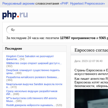
Рекурсивный акроним
словосочетания
«PHP: Hypertext Preprocessor»
За последние 24 часа нас посетили
127987 программистов
и
9365 
Последние
Евросоюз согла
Kingdom Come Salvation не разочарует
фанатов...
(54)
Дата: 2023-12-07 06:40
Wildberries скоро откроет широкий доступ к...
(302)
Страны Евросоюза и Е
DeepSeek планирует существенно поднять
цены...
(490)
искусственного интелл
Разработка китайского ролевого боевика...
Как пишет агентство R
(384)
Евросоюза хотят испо
Квартальная выручка Sandisk выросла почти
безопасности, обороны
в...
(472)
Сразу несколько ведущих разработчиков
ИИ...
(698)
M**a выпустила собственного ИИ-агента
Muse...
(585)
Reddit доверила нейросети оценивать...
(520)