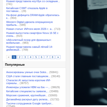
Huawei представила ноутбук со складным...
(741)
Китайская CXMT отказала Apple в
поставках...
(29)
На фоне дефицита DRAM Apple обратилась
к...
(954)
Western Digital удвоила операционную
прибыль...
(589)
Новая статья: ИИтоги июля 2026 г.: а...
(713)
Huawei выпустила смартфон Nova 16 SE с
очень...
(814)
«Абсолютный позор для франшизы»:
мобильная...
(983)
Huawei представила самый лёгкий 14-
дюймовый...
(769)
<
1
2
3
4
5
6
7
8
>
Популярные
Анонсированы умные очки Solos...
(55841)
США стали главным поставщиком...
(39140)
Character.AI запустила короткие ИИ-
сериалы...
(38757)
Инженеры уложили HBM на бок —...
(38629)
Китайские специалисты заявили,...
(33489)
Морские сражения, крупнейшая...
(32600)
Датамайнер раскрыл дату релиза...
(31732)
Тысячи сотрудников Google требуют...
(27549)