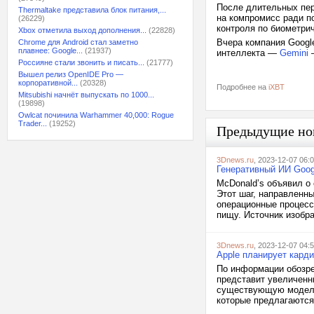
После длительных пер
Thermaltake представила блок питания,...
на компромисс ради п
(26229)
контроля по биометри
Xbox отметила выход дополнения...
(22828)
Вчера компания Googl
Chrome для Android стал заметно
плавнее: Google...
(21937)
интеллекта —
Gemini
—
Россияне стали звонить и писать...
(21777)
Вышел релиз OpenIDE Pro —
корпоративной...
(20328)
Подробнее на
iXBT
Mitsubishi начнёт выпускать по 1000...
(19898)
Owlcat починила Warhammer 40,000: Rogue
Trader...
(19252)
Предыдущие но
3Dnews.ru
, 2023-12-07 06:
Генеративный ИИ Goog
McDonald’s объявил о 
Этот шаг, направленн
операционные процесс
пищу. Источник изобра
3Dnews.ru
, 2023-12-07 04:
Apple планирует карди
По информации обозрев
представит увеличенны
существующую модель 
которые предлагаются 