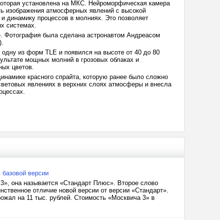
которая установлена на МКС. Нейроморфическая камера
ать изображения атмосферных явлений с высокой
и динамику процессов в молниях. Это позволяет
х системах.
е. Фотография была сделана астронавтом Андреасом
).
 одну из форм TLE и появился на высоте от 40 до 80
зультате мощных молний в грозовых облаках и
ных цветов.
инамике красного спрайта, которую ранее было сложно
световых явлениях в верхних слоях атмосферы и внесла
роцессах.
 базовой версии
3», она называется «Стандарт Плюс». Второе слово
нственное отличие новой версии от версии «Стандарт».
ожал на 11 тыс. рублей. Стоимость «Москвича 3» в