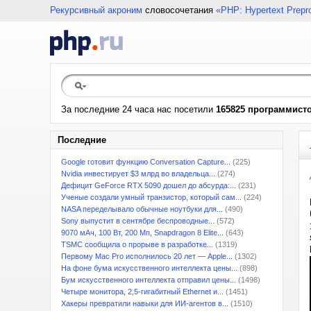
Рекурсивный акроним
словосочетания
«PHP: Hypertext Prepr
За последние 24 часа нас посетили
165825 программист
Последние
Google готовит функцию Conversation Capture...
(225)
Nvidia инвестирует $3 млрд во владельца...
(274)
Дефицит GeForce RTX 5090 дошел до абсурда:...
(231)
Ученые создали умный транзистор, который сам...
(224)
NASA переделывало обычные ноутбуки для...
(490)
Sony выпустит в сентябре беспроводные...
(572)
9070 мАч, 100 Вт, 200 Мп, Snapdragon 8 Elite...
(643)
TSMC сообщила о прорыве в разработке...
(1319)
Первому Mac Pro исполнилось 20 лет — Apple...
(1302)
На фоне бума искусственного интеллекта цены...
(898)
Бум искусственного интеллекта отправил цены...
(1498)
Четыре монитора, 2,5-гигабитный Ethernet и...
(1451)
Хакеры превратили навыки для ИИ-агентов в...
(1510)