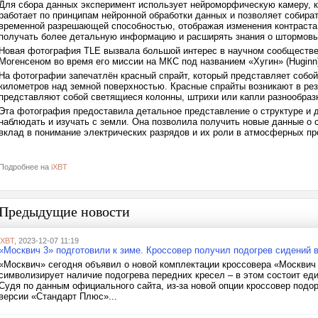
Для сбора данных эксперимент использует нейроморфическую камеру, 
работает по принципам нейронной обработки данных и позволяет собир
временной разрешающей способностью, отображая изменения контраста 
получать более детальную информацию и расширять знания о штормовы
Новая фотография TLE вызвала большой интерес в научном сообществ
Могенсеном во время его миссии на МКС под названием «Хугин» (Huginn
На фотографии запечатлён красный спрайт, который представляет собой
километров над земной поверхностью. Красные спрайты возникают в ре
представляют собой светящиеся колонны, штрихи или капли разнообраз
Эта фотография предоставила детальное представление о структуре и д
наблюдать и изучать с земли. Она позволила получить новые данные о 
вклад в понимание электрических разрядов и их роли в атмосферных п
Подробнее на
iXBT
Предыдущие новости
iXBT
, 2023-12-07 11:19
«Москвич 3» подготовили к зиме. Кроссовер получил подогрев сидений в
«Москвич» сегодня объявил о новой комплектации кроссовера «Москвич 
символизирует наличие подогрева передних кресел – в этом состоит еди
Судя по данным официального сайта, из-за новой опции кроссовер подор
версии «Стандарт Плюс»...