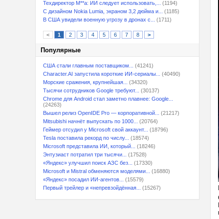
Техдиректор M**a: ИИ следует использовать,...
(1194)
С дизайном Nokia Lumia, экраном 3,2 дюйма и...
(1185)
В США увидели военную угрозу в дронах с...
(1711)
<
1
2
3
4
5
6
7
8
>
Популярные
США стали главным поставщиком...
(41241)
Character.AI запустила короткие ИИ-сериалы...
(40490)
Морские сражения, крупнейшая...
(34320)
Тысячи сотрудников Google требуют...
(30137)
Chrome для Android стал заметно плавнее: Google...
(24263)
Вышел релиз OpenIDE Pro — корпоративной...
(21217)
Mitsubishi начнёт выпускать по 1000...
(20764)
Геймер отсудил у Microsoft свой аккаунт...
(18796)
Tesla поставила рекорд по числу...
(18574)
Microsoft представила ИИ, который...
(18246)
Энтузиаст потратил три тысячи...
(17528)
«Яндекс» улучшил поиск АЗС без...
(17330)
Microsoft и Mistral обменяются моделями...
(16880)
«Яндекс» посадил ИИ-агентов...
(15579)
Первый трейлер и «непревзойдённая...
(15267)