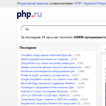
Рекурсивный акроним
словосочетания
«PHP: Hypertext Prepr
За последние 24 часа нас посетили
169858 программист
Последние
Cloudflare представила облачный браузер...
(719)
Европа доработала планы по созданию...
(471)
Зонд NASA Lucy начал настройку камер для...
(729)
Хакеры похитили данные покупателей модульных...
(461)
Китайские производители оборудования для...
(1384)
Nvidia не будет успевать за спросом на...
(1517)
Google DeepMind считает, что память типа HBF...
(1554)
Microsoft Edge прекратит поддержку Manifest...
(1109)
Руководить продажами в Intel назначен Дин...
(1079)
Android 17 станет последним большим...
(2091)
120 Гц и 7500 мАч за 220 евро. Redmi 17...
(1454)
Смартфоны будут снимать в HDR без склейки...
(1613)
Бюджетный смартфон Realme 16x представят 12...
(2011)