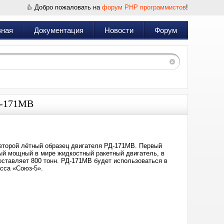
Добро пожаловать на
форум PHP программистов
!
вная
Документация
Новости
Форум
Д-171МВ
торой лётный образец двигателя РД-171МВ. Первый
ый мощный в мире жидкостный ракетный двигатель, в
оставляет 800 тонн. РД-171МВ будет использоваться в
сса «Союз-5».