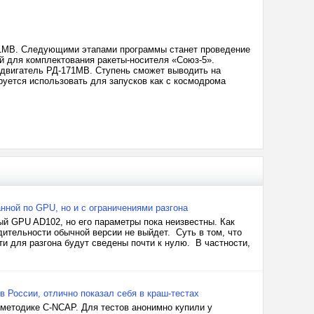
171МВ. Следующими этапами программы станет проведение
й для комплектования ракеты-носителя «Союз-5».
 двигатель РД-171МВ. Ступень сможет выводить на
руется использовать для запусков как с космодрома
нной по GPU, но и с ограничениями разгона
й GPU AD102, но его параметры пока неизвестны. Как
дительности обычной версии не выйдет. Суть в том, что
и для разгона будут сведены почти к нулю. В частности,
 России, отлично показал себя в краш-тестах
 методике C-NCAP. Для тестов анонимно купили у