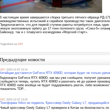
В настоящее время завершается сборка третьего лётного образца РД-
межведомственных испытаний и серийное производство таких двигателе
Предполагается, что для первой ступени ракеты потребуется лишь один
низкую околоземную орбиту до 17 тонн полезного груза. «Союз-5» плани
Байконур, так и с плавучего космодрома «Морской старт».
Подробнее на
iXBT
Предыдущие новости
iXBT
, 2023-12-07 13:14
Китайцам достанется GeForce RTX 4090D, которая будет не только уреза
Видеокарта GeForce RTX 4090D, как мы уже сообщали, получит урезанны
сообщается теперь, купить RTX 4090D и разогнать её до уровня произво
RTX 4090D либо вообще не будет поддерживать разгон, либо возможност
показатель TDP...
iXBT
, 2023-12-07 13:20
Платформа Volvo не подвела. Кроссовер Geely Galaxy L7, продающийся в
Новый кроссовер Geely Galaxy L7 проверили в Китае на безопасность по