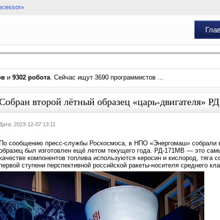
ocessor»
Гла
ов
и
9302 робота
. Сейчас ищут 3690 программистов ...
Собран второй лётный образец «царь-двигателя» Р
Дата: 2023-12-07 13:11
По сообщению пресс-службы Роскосмоса, в НПО «Энергомаш» собрали в
образец был изготовлен ещё летом текущего года. РД-171МВ — это сам
качестве компонентов топлива используются керосин и кислород, тяга с
первой ступени перспективной российской ракеты-носителя среднего кла