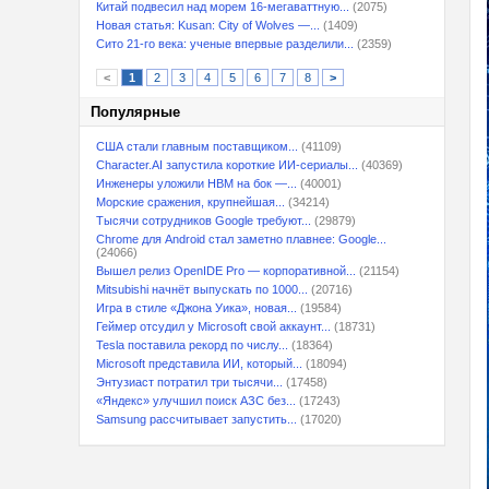
Китай подвесил над морем 16-мегаваттную...
(2075)
Новая статья: Kusan: City of Wolves —...
(1409)
Сито 21-го века: ученые впервые разделили...
(2359)
<
1
2
3
4
5
6
7
8
>
Популярные
США стали главным поставщиком...
(41109)
Character.AI запустила короткие ИИ-сериалы...
(40369)
Инженеры уложили HBM на бок —...
(40001)
Морские сражения, крупнейшая...
(34214)
Тысячи сотрудников Google требуют...
(29879)
Chrome для Android стал заметно плавнее: Google...
(24066)
Вышел релиз OpenIDE Pro — корпоративной...
(21154)
Mitsubishi начнёт выпускать по 1000...
(20716)
Игра в стиле «Джона Уика», новая...
(19584)
Геймер отсудил у Microsoft свой аккаунт...
(18731)
Tesla поставила рекорд по числу...
(18364)
Microsoft представила ИИ, который...
(18094)
Энтузиаст потратил три тысячи...
(17458)
«Яндекс» улучшил поиск АЗС без...
(17243)
Samsung рассчитывает запустить...
(17020)