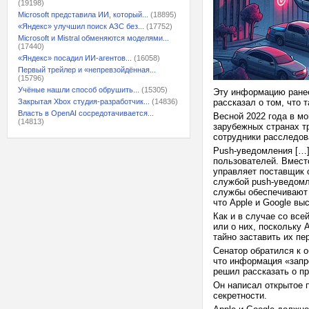
(19198)
Microsoft представила ИИ, который...
(18895)
«Яндекс» улучшил поиск АЗС без...
(17752)
Microsoft и Mistral обменяются моделями...
(17440)
«Яндекс» посадил ИИ-агентов...
(16058)
Первый трейлер и «непревзойдённая...
(15796)
Учёные нашли способ обрушить...
(15305)
Эту информацию ранее
Закрытая Xbox студия-разработчик...
(14836)
рассказал о том, что 
Власть в OpenAI сосредотачивается...
Весной 2022 года в м
(14813)
зарубежных странах т
сотрудники расследов
Push-уведомления […]
пользователей. Вмест
управляет поставщик 
службой push-уведомле
службы обеспечивают 
что Apple и Google вы
Как и в случае со все
или о них, поскольку 
тайно заставить их п
Сенатор обратился к 
что информация «запр
решил рассказать о п
Он написал открытое 
секретности.