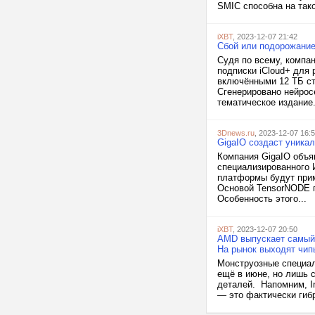
SMIC способна на такое
iXBT
, 2023-12-07 21:42
Сбой или подорожание 
Судя по всему, компа
подписки iCloud+ для
включёнными 12 ТБ сто
Сгенерировано нейрос
тематическое издание.
3Dnews.ru
, 2023-12-07 16:
GigaIO создаст уника
Компания GigaIO объя
специализированного 
платформы будут прим
Основой TensorNODE 
Особенность этого...
iXBT
, 2023-12-07 20:50
AMD выпускает самый 
На рынок выходят чипы 
Монструозные специал
ещё в июне, но лишь 
деталей. Напомним, In
— это фактически гибр