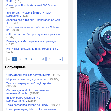
3,2K...
(579)
С мотором Bosch, батареей 500 Вт·ч и...
(1476)
Intel готовит «ядерный ответ» AMD —
компания...
(615)
Зарядка раз в три дня, Snapdragon 6s Gen
4,...
(632)
Электромобили дорого обходятся Subaru:
на...
(938)
CATL испытала батарею для электрических...
(1042)
Похоже, зря Mazda рвалась в премиум....
(1036)
Не нужны ни 5G, ни LTE, ни мобильные...
(1089)
<
1
2
3
4
5
6
7
8
>
Популярные
США стали главным поставщиком...
(41863)
Морские сражения, крупнейшая...
(35027)
Тысячи сотрудников Google требуют...
(31506)
Chrome для Android стал заметно
плавнее: Google...
(25109)
Вышел релиз OpenIDE Pro —
корпоративной...
(21654)
Tesla поставила рекорд по числу...
(19326)
Геймер отсудил у Microsoft свой аккаунт...