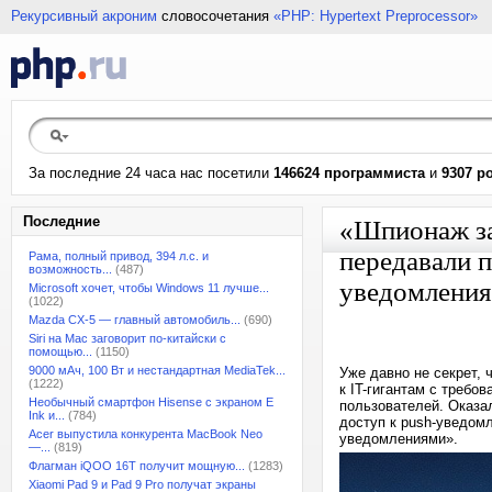
Рекурсивный акроним
словосочетания
«PHP: Hypertext Preprocessor»
За последние 24 часа нас посетили
146624 программиста
и
9307 р
Последние
«Шпионаж за
передавали п
Рама, полный привод, 394 л.с. и
возможность...
(487)
уведомления
Microsoft хочет, чтобы Windows 11 лучше...
(1022)
Mazda CX-5 — главный автомобиль...
(690)
Siri на Mac заговорит по-китайски с
помощью...
(1150)
9000 мАч, 100 Вт и нестандартная MediaTek...
Уже давно не секрет, 
(1222)
к IT-гигантам с треб
Необычный смартфон Hisense с экраном E
пользователей. Оказал
Ink и...
(784)
доступ к push-уведом
Acer выпустила конкурента MacBook Neo
уведомлениями».
—...
(819)
Флагман iQOO 16T получит мощную...
(1283)
Xiaomi Pad 9 и Pad 9 Pro получат экраны