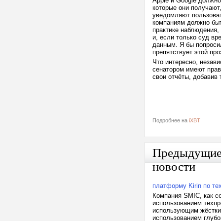
Apple и Google должн
которые они получают,
уведомляют пользоват
компаниям должно быт
практике наблюдения,
и, если только суд вр
данным. Я бы попроси
препятствует этой пр
Что интересно, незави
сенатором имеют прав
свои отчёты, добавив
Подробнее на
iXBT
Предыдущи
новости
платформу Kirin по те
Компания SMIC, как со
использованием техпр
использующим жёсткий
использованием глубо