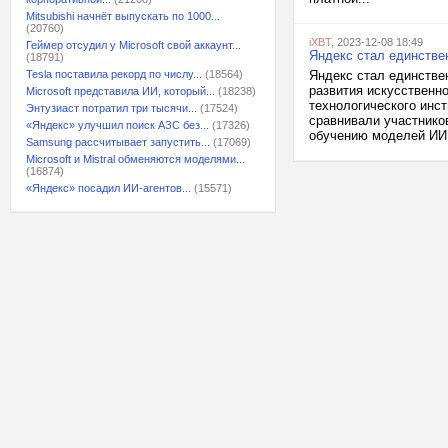
Mitsubishi начнёт выпускать по 1000...
(20760)
iXBT
, 2023-12-08 18:49
Геймер отсудил у Microsoft свой аккаунт...
Яндекс стал единстве
(18791)
Tesla поставила рекорд по числу...
(18564)
Яндекс стал единстве
развития искусственно
Microsoft представила ИИ, который...
(18238)
технологического инст
Энтузиаст потратил три тысячи...
(17524)
сравнивали участнико
«Яндекс» улучшил поиск АЗС без...
(17326)
обучению моделей ИИ 
Samsung рассчитывает запустить...
(17069)
Microsoft и Mistral обменяются моделями...
(16874)
«Яндекс» посадил ИИ-агентов...
(15571)