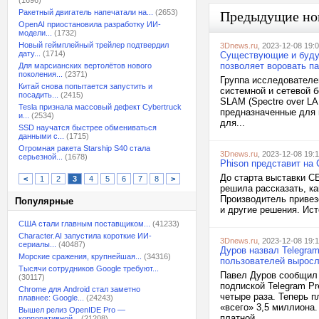
(1696)
Ракетный двигатель напечатали на...
(2653)
Предыдущие но
OpenAI приостановила разработку ИИ-
модели...
(1732)
Новый геймплейный трейлер подтвердил
3Dnews.ru
, 2023-12-08 19:
дату...
(1714)
Существующие и будущ
позволяет воровать п
Для марсианских вертолётов нового
поколения...
(2371)
Группа исследователе
Китай снова попытается запустить и
системной и сетевой 
посадить...
(2415)
SLAM (Spectre over L
Tesla признала массовый дефект Cybertruck
предназначенные для 
и...
(2534)
для...
SSD научатся быстрее обмениваться
данными с...
(1715)
Огромная ракета Starship S40 стала
3Dnews.ru
, 2023-12-08 19:
серьезной...
(1678)
Phison представит на
До старта выставки C
<
1
2
3
4
5
6
7
8
>
решила рассказать, ка
Производитель привез
Популярные
и другие решения. Ист
США стали главным поставщиком...
(41233)
Character.AI запустила короткие ИИ-
3Dnews.ru
, 2023-12-08 19:
сериалы...
(40487)
Дуров назвал Telegra
Морские сражения, крупнейшая...
(34316)
пользователей выросл
Тысячи сотрудников Google требуют...
Павел Дуров сообщил 
(30117)
подпиской Telegram P
Chrome для Android стал заметно
четыре раза. Теперь п
плавнее: Google...
(24243)
«всего» 3,5 миллиона
Вышел релиз OpenIDE Pro —
платной...
корпоративной...
(21208)