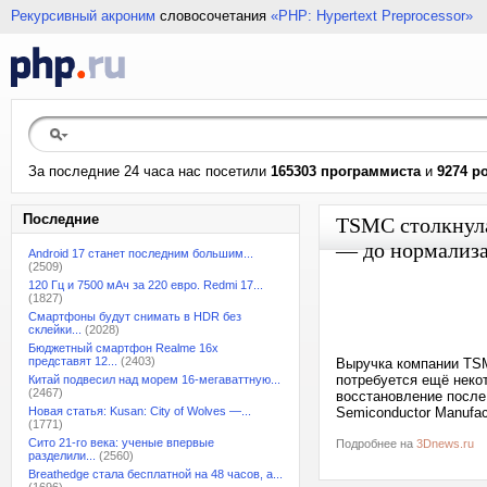
Рекурсивный акроним
словосочетания
«PHP: Hypertext Preprocessor»
За последние 24 часа нас посетили
165303 программиста
и
9274 р
Последние
TSMC столкнула
— до нормализа
Android 17 станет последним большим...
(2509)
120 Гц и 7500 мАч за 220 евро. Redmi 17...
(1827)
Смартфоны будут снимать в HDR без
склейки...
(2028)
Бюджетный смартфон Realme 16x
представят 12...
(2403)
Выручка компании TSM
потребуется ещё неко
Китай подвесил над морем 16-мегаваттную...
(2467)
восстановление после
Новая статья: Kusan: City of Wolves —...
Semiconductor Manufact
(1771)
Сито 21-го века: ученые впервые
Подробнее на
3Dnews.ru
разделили...
(2560)
Breathedge стала бесплатной на 48 часов, а...