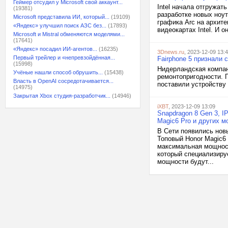
Геймер отсудил у Microsoft свой аккаунт...
Intel начала отгружат
(19381)
разработке новых ноу
Microsoft представила ИИ, который...
(19109)
графика Arc на архит
«Яндекс» улучшил поиск АЗС без...
(17893)
видеокартах Intel. И 
Microsoft и Mistral обменяются моделями...
(17641)
«Яндекс» посадил ИИ-агентов...
(16235)
3Dnews.ru
, 2023-12-09 13:
Первый трейлер и «непревзойдённая...
Fairphone 5 признали
(15998)
Нидерландская компан
Учёные нашли способ обрушить...
(15438)
ремонтопригодности. П
Власть в OpenAI сосредотачивается...
поставили устройству 
(14975)
Закрытая Xbox студия-разработчик...
(14946)
iXBT
, 2023-12-09 13:09
Snapdragon 8 Gen 3, I
Magic6 Pro и других 
В Сети появились нов
Топовый Honor Magic6 
максимальная мощност
который специализируе
мощности будут...