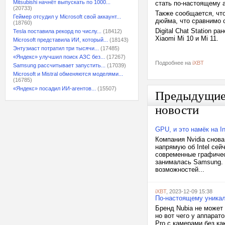
Mitsubishi начнёт выпускать по 1000...
стать по-настоящему
(20733)
Также сообщается, что
Геймер отсудил у Microsoft свой аккаунт...
дюйма, что сравнимо 
(18760)
Digital Chat Station 
Tesla поставила рекорд по числу...
(18412)
Xiaomi Mi 10 и Mi 11.
Microsoft представила ИИ, который...
(18143)
Энтузиаст потратил три тысячи...
(17485)
«Яндекс» улучшил поиск АЗС без...
(17267)
Подробнее на
iXBT
Samsung рассчитывает запустить...
(17039)
Microsoft и Mistral обменяются моделями...
(16785)
«Яндекс» посадил ИИ-агентов...
(15507)
Предыдущи
новости
GPU, и это намёк на In
Компания Nvidia снова
напрямую об Intel сей
современные графичес
занималась Samsung. О
возможностей...
iXBT
, 2023-12-09 15:38
По-настоящему уникал
Бренд Nubia не может
но вот чего у аппарат
Pro с камерами без к