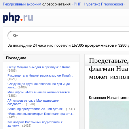
Рекурсивный акроним
словосочетания
«PHP: Hypertext Preprocessor»
За последние 24 часа нас посетили
167305 программистов
и
9280 
Последние
Представьте
флагман Huaw
Geely Monjaro выходит в премиум: в Китае...
(1403)
может испол
Руководитель Huawei рассказал, как Китай...
(1521)
Следующее крупное обновление для инди-
хита...
(1408)
Минцифры: «Max в нашей жизни остается...
(1381)
Компания Huawei може
API открывается: в Max разрешили
создавать...
(1570)
Samsung представила 200-Мп датчик...
(1411)
«Вершина высокомерия Rockstar»: фанаты...
(1421)
Космодром Восточный подготовили к
запуску...
(1415)