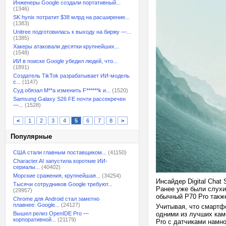
Инженеры Google создали портативный...
(1346)
SK hynix потратит $38 млрд на расширение...
(1383)
Unitree подготовилась к выходу на биржу —...
(1385)
Хакеры атаковали десятки крупнейших...
(1548)
ИИ в поиске Google убедил людей, что...
(1891)
Создатель TikTok разрабатывает ИИ-модель
с...
(1147)
Суд обязал M**a изменить F******k и...
(1520)
Samsung Galaxy S26 FE почти рассекречен
—...
(1528)
<
1
2
3
4
5
6
7
8
>
Популярные
США стали главным поставщиком...
(41150)
Character.AI запустила короткие ИИ-
сериалы...
(40402)
Морские сражения, крупнейшая...
(34254)
Инсайдер Digital Chat
Тысячи сотрудников Google требуют...
Ранее уже были слухи
(29957)
обычный P70 Pro такж
Chrome для Android стал заметно
плавнее: Google...
(24127)
Учитывая, что смартф
Вышел релиз OpenIDE Pro —
одними из лучших каме
корпоративной...
(21179)
Pro с датчиками намн