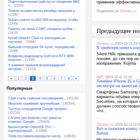
Подготовительные работы по сведению МКС
применив эффективны
с...
(2204)
Только за один месяц китайцы заказали у...
Подробнее на
3Dnews.ru
(2186)
Subaru тратит по $10 000 на машину, чтобы...
(2349)
Память на чипах CXMT покорила рубеж...
Предыдущие но
(2410)
Китай обошёл США по расходам на
научные...
(2466)
3Dnews.ru
, 2023-12-11 23:4
Бывший сотрудник SK hynix, передавший...
В трейлере нового хор
(1549)
Silent Hills приказала
Владелец видеокарты GeForce RTX 4090
похоже, до сих пор н
получил...
(1339)
изображения: Kojima
X изменит правила вознаграждений
авторам,...
(1201)
iXBT
, 2023-12-11 22:12
<
1
2
3
4
5
6
7
8
>
Линейки iPhone 16 и G
несмотря на ажиотаж 
Популярные
Смартфоны Samsung ли
варианты объёма опер
США стали главным поставщиком...
(42120)
Securities, на которы
Морские сражения, крупнейшая...
(35334)
должен способствоват
Тысячи сотрудников Google требуют...
что...
(32218)
Chrome для Android стал заметно
плавнее: Google...
(25403)
3Dnews.ru
, 2023-12-11 21:3
Вышел релиз OpenIDE Pro —
Вот и сказочке конец:
корпоративной...
(21886)
Before
Tesla поставила рекорд по числу...
(19639)
Не прошло и недели с