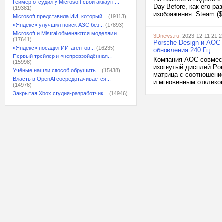
Геймер отсудил у Microsoft свой аккаунт...
Day Before, как его р
(19381)
изображения: Steam ($l
Microsoft представила ИИ, который...
(19113)
«Яндекс» улучшил поиск АЗС без...
(17893)
Microsoft и Mistral обменяются моделями...
3Dnews.ru
, 2023-12-11 21:2
(17641)
Porsche Design и AOC
«Яндекс» посадил ИИ-агентов...
(16235)
обновления 240 Гц
Первый трейлер и «непревзойдённая...
Компания AOC совмест
(15998)
изогнутый дисплей Po
Учёные нашли способ обрушить...
(15438)
матрица с соотношение
Власть в OpenAI сосредотачивается...
и мгновенным откликом
(14976)
Закрытая Xbox студия-разработчик...
(14946)