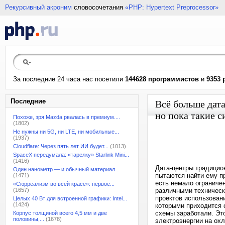
Рекурсивный акроним
словосочетания
«PHP: Hypertext Preprocessor»
За последние 24 часа нас посетили
144628 программистов
и
9353 
Последние
Всё больше дат
но пока такие 
Похоже, зря Mazda рвалась в премиум....
(1802)
Не нужны ни 5G, ни LTE, ни мобильные...
(1937)
Cloudflare: Через пять лет ИИ будет...
(1013)
SpaceX передумала: «тарелку» Starlink Mini...
(1416)
Дата-центры традицио
Один нанометр — и обычный материал...
пытаются найти ему пр
(1471)
есть немало ограничен
«Сюрреализм во всей красе»: первое...
(1657)
различными техническ
проектов использован
Целых 40 Вт для встроенной графики: Intel...
(1424)
которыми приходится 
схемы заработали. Эт
Корпус толщиной всего 4,5 мм и две
половины,...
(1678)
электроэнергии на ох