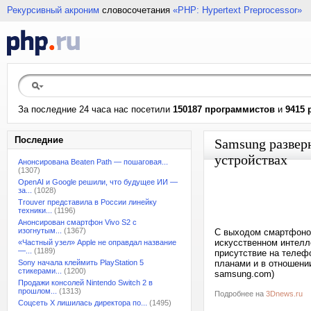
Рекурсивный акроним
словосочетания
«PHP: Hypertext Preprocessor»
За последние 24 часа нас посетили
150187 программистов
и
9415 
Последние
Samsung развер
устройствах
Анонсирована Beaten Path — пошаговая...
(1307)
OpenAI и Google решили, что будущее ИИ —
за...
(1028)
Trouver представила в России линейку
техники...
(1196)
Анонсирован смартфон Vivo S2 с
изогнутым...
(1367)
С выходом смартфонов
искусственном интелл
«Частный узел» Apple не оправдал название
—...
(1189)
присутствие на телеф
Sony начала клеймить PlayStation 5
планами и в отношении
стикерами...
(1200)
samsung.com)
Продажи консолей Nintendo Switch 2 в
прошлом...
(1313)
Подробнее на
3Dnews.ru
Соцсеть X лишилась директора по...
(1495)