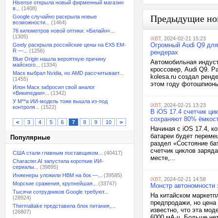
Hisense открыла новый фирменный магазин
в...
(1408)
Предыдущие но
Google случайно раскрыла новые
возможности...
(1464)
76 километров новой оптики: «Билайн»...
(1305)
iXBT
, 2024-02-21 15:23
Огромный Audi Q9 для
Geely раскрыла российские цены на EX5 EM-
R —...
(1256)
рендерах
Blue Origin нашла вероятную причину
Автомобильная индуст
майского...
(1334)
кроссовер, Audi Q9. Р
Маск выбрал Nvidia, но AMD рассчитывает...
kolesa.ru создал ренд
(1455)
этом году фотошпионы
Илон Маск забросил свой аналог
«Википедии»...
(1342)
У M**a ИИ-модель тоже вышла из-под
iXBT
, 2024-02-21 13:23
контроля...
(1522)
В iOS 17.4 счетчик ци
сохраняют 80% ёмкост
<
3
4
5
6
7
8
9
10
>
Начиная с iOS 17.4, к
батареи будет переме
Популярные
раздел «Состояние ба
счетчик циклов заряда
США стали главным поставщиком...
(40417)
месте,...
Character.AI запустила короткие ИИ-
сериалы...
(39895)
Инженеры уложили HBM на бок —...
(39585)
iXBT
, 2024-02-21 14:58
Морские сражения, крупнейшая...
(33747)
Монстр автономности 
Тысячи сотрудников Google требуют...
На китайском маркетп
(28924)
предпродажи, но цена
Thermaltake представила блок питания,...
известно, что эта мо
(26807)
6000 мА·ч. Больше нет