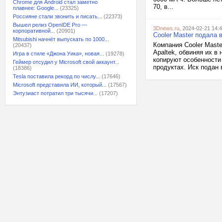
Chrome для Android стал заметно
70, в...
плавнее: Google...
(23325)
Россияне стали звонить и писать...
(22373)
Вышел релиз OpenIDE Pro —
3Dnews.ru
, 2024-02-21 14:
корпоративной...
(20901)
Cooler Master подала 
Mitsubishi начнёт выпускать по 1000...
Компания Cooler Maste
(20437)
Apaltek, обвиняя их в
Игра в стиле «Джона Уика», новая...
(19278)
копируют особенности
Геймер отсудил у Microsoft свой аккаунт...
продуктах. Иск подан
(18386)
Tesla поставила рекорд по числу...
(17646)
Microsoft представила ИИ, который...
(17567)
Энтузиаст потратил три тысячи...
(17207)