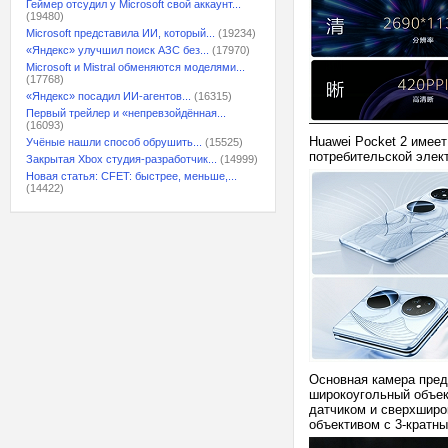
Геймер отсудил у Microsoft свой аккаунт...
(19480)
Microsoft представила ИИ, который...
(19234)
«Яндекс» улучшил поиск АЗС без...
(17970)
Microsoft и Mistral обменяются моделями...
(17768)
«Яндекс» посадил ИИ-агентов...
(16315)
Первый трейлер и «непревзойдённая...
(16093)
Huawei Pocket 2 имее
Учёные нашли способ обрушить...
(15525)
потребительской элек
Закрытая Xbox студия-разработчик...
(14999)
Новая статья: CFET: быстрее, меньше,...
(14422)
Основная камера пред
широкоугольный объек
датчиком и сверхширо
объективом с 3-кратн