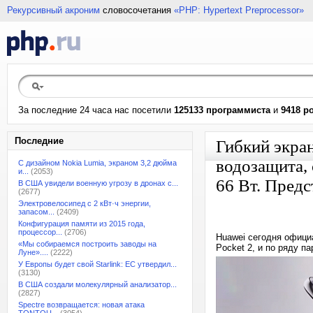
Рекурсивный акроним
словосочетания
«PHP: Hypertext Preprocessor»
За последние 24 часа нас посетили
125133 программиста
и
9418 р
Последние
Гибкий экра
водозащита, 
С дизайном Nokia Lumia, экраном 3,2 дюйма
и...
(2053)
66 Вт. Предс
В США увидели военную угрозу в дронах с...
(2677)
Электровелосипед с 2 кВт·ч энергии,
запасом...
(2409)
Конфигурация памяти из 2015 года,
процессор...
(2706)
Huawei сегодня офици
«Мы собираемся построить заводы на
Pocket 2, и по ряду п
Луне»....
(2222)
У Европы будет свой Starlink: ЕС утвердил...
(3130)
В США создали молекулярный анализатор...
(2827)
Spectre возвращается: новая атака