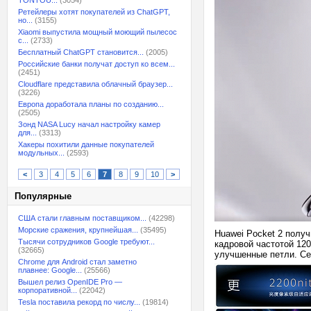
TONTOU...
(3054)
Ретейлеры хотят покупателей из ChatGPT,
но...
(3155)
Xiaomi выпустила мощный моющий пылесос
с...
(2733)
Бесплатный ChatGPT становится...
(2005)
Российские банки получат доступ ко всем...
(2451)
Cloudflare представила облачный браузер...
(3226)
Европа доработала планы по созданию...
(2505)
Зонд NASA Lucy начал настройку камер
для...
(3313)
Хакеры похитили данные покупателей
модульных...
(2593)
<
3
4
5
6
7
8
9
10
>
Популярные
США стали главным поставщиком...
(42298)
Морские сражения, крупнейшая...
(35495)
Huawei Pocket 2 полу
Тысячи сотрудников Google требуют...
кадровой частотой 120
(32665)
улучшенные петли. Се
Chrome для Android стал заметно
плавнее: Google...
(25566)
Вышел релиз OpenIDE Pro —
корпоративной...
(22042)
Tesla поставила рекорд по числу...
(19814)