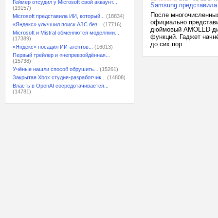
Геймер отсудил у Microsoft свой аккаунт...
Samsung представила 
(19157)
После многочисленных
Microsoft представила ИИ, который...
(18834)
официально представи
«Яндекс» улучшил поиск АЗС без...
(17716)
дюймовый AMOLED-дисп
Microsoft и Mistral обменяются моделями...
функций. Гаджет начн
(17389)
до сих пор...
«Яндекс» посадил ИИ-агентов...
(16013)
Первый трейлер и «непревзойдённая...
(15738)
Учёные нашли способ обрушить...
(15261)
Закрытая Xbox студия-разработчик...
(14808)
Власть в OpenAI сосредотачивается...
(14781)