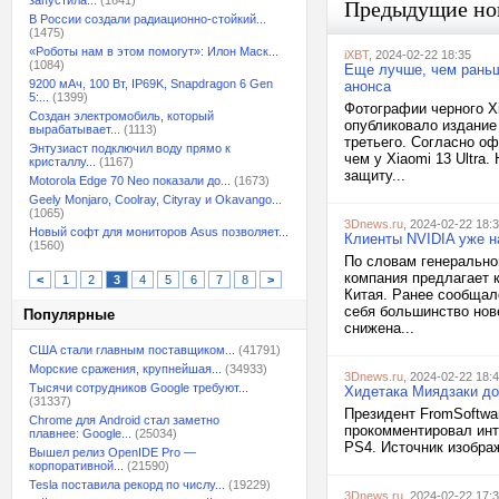
запустила...
(1641)
Предыдущие но
В России создали радиационно-стойкий...
(1475)
«Роботы нам в этом помогут»: Илон Маск...
iXBT
, 2024-02-22 18:35
(1084)
Еще лучше, чем раньше
9200 мАч, 100 Вт, IP69K, Snapdragon 6 Gen
анонса
5:...
(1399)
Фотографии черного X
Создан электромобиль, который
опубликовало издание 
вырабатывает...
(1113)
третьего. Согласно о
Энтузиаст подключил воду прямо к
чем у Xiaomi 13 Ultra.
кристаллу...
(1167)
защиту...
Motorola Edge 70 Neo показали до...
(1673)
Geely Monjaro, Coolray, Cityray и Okavango...
(1065)
3Dnews.ru
, 2024-02-22 18:
Новый софт для мониторов Asus позволяет...
Клиенты NVIDIA уже н
(1560)
По словам генерально
компания предлагает 
<
1
2
3
4
5
6
7
8
>
Китая. Ранее сообщал
себя большинство нов
Популярные
снижена...
США стали главным поставщиком...
(41791)
Морские сражения, крупнейшая...
(34933)
3Dnews.ru
, 2024-02-22 18:
Тысячи сотрудников Google требуют...
Хидетака Миядзаки до
(31337)
Президент FromSoftwar
Chrome для Android стал заметно
прокомментировал инте
плавнее: Google...
(25034)
PS4. Источник изображ
Вышел релиз OpenIDE Pro —
корпоративной...
(21590)
Tesla поставила рекорд по числу...
(19229)
3Dnews.ru
, 2024-02-22 17: