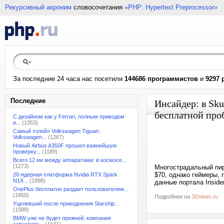
Рекурсивный акроним
словосочетания
«PHP: Hypertext Preprocessor»
За последние 24 часа нас посетили
144686 программистов
и
9297 
Последние
Инсайдер: в Sku
бесплатной про
С дизайном как у Ferrari, полным приводом
и...
(1353)
Самый «злой» Volkswagen Tiguan:
Volkswagen...
(1267)
Новый Airbus A350F прошел важнейшую
проверку...
(1189)
Всего 12 км между аппаратами: в космосе...
(1273)
Многострадальный пира
$70, однако геймеры, 
20-ядерная платформа Nvidia RTX Spark
N1X...
(1898)
данные портала Inside
OnePlus бесплатно раздает пользователям...
(1850)
Подробнее на
3Dnews.ru
Уцелевший после приводнения Starship...
(1588)
BMW уже не будет прежней: компания