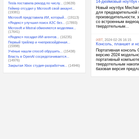
14-дюймовый ноутбук 
Tesla поставила рекорд по числу...
(19639)
Новый ноутбук Mechani
Геймер отсудил у Microsoft свой аккаунт...
для предварительной 
(19381)
производительности, 
Microsoft представила ИИ, который...
(19113)
со встроенным видеоа
«Яндекс» улучшил поиск АЗС без...
(17893)
твердотельным...
Microsoft и Mistral обменяются моделями...
(17641)
«Яндекс» посадил ИИ-агентов...
(16235)
iXBT
, 2024-02-26 16:15
Первый трейлер и «непревзойдённая...
Консоль, планшет и но
(15998)
Портативная консоль 
Учёные нашли способ обрушить...
(15438)
версию 2024 модельно
Власть в OpenAI сосредотачивается...
портативный компьюте
(14976)
твердотельным накопи
Закрытая Xbox студия-разработчик...
(14946)
базовая версия предла