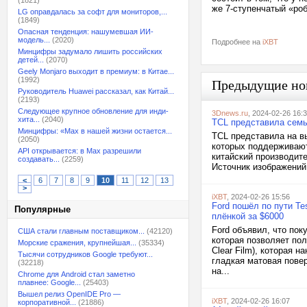
(1821)
же 7-ступенчатый «ро
LG оправдалась за софт для мониторов,...
(1849)
Опасная тенденция: нашумевшая ИИ-
модель...
(2020)
Подробнее на
iXBT
Минцифры задумало лишить российских
детей...
(2070)
Geely Monjaro выходит в премиум: в Китае...
(1992)
Предыдущие но
Руководитель Huawei рассказал, как Китай...
(2193)
Следующее крупное обновление для инди-
3Dnews.ru
, 2024-02-26 16:
хита...
(2040)
TCL представила семь
Минцифры: «Max в нашей жизни остается...
TCL представила на в
(2050)
которых поддерживают
API открывается: в Max разрешили
китайский производит
создавать...
(2259)
Источник изображений:
<
6
7
8
9
10
11
12
13
>
iXBT
, 2024-02-26 15:56
Ford пошёл по пути Te
Популярные
плёнкой за $6000
Ford объявил, что по
США стали главным поставщиком...
(42120)
которая позволяет пол
Морские сражения, крупнейшая...
(35334)
Clear Film), которая 
Тысячи сотрудников Google требуют...
гладкая матовая пове
(32218)
на...
Chrome для Android стал заметно
плавнее: Google...
(25403)
Вышел релиз OpenIDE Pro —
iXBT
, 2024-02-26 16:07
корпоративной...
(21886)