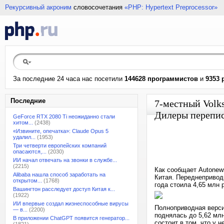
Рекурсивный акроним
словосочетания
«PHP: Hypertext Preprocessor»
За последние 24 часа нас посетили
144628 программистов
и
9353 
Последние
7-местный Volk
Дилеры перепис
GeForce RTX 2080 Ti неожиданно стали
хитом...
(2438)
«Извините, опечатка»: Claude Opus 5
удалил...
(1953)
Три четверти европейских компаний
опасаются,...
(2030)
ИИ начал отвечать на звонки в службе...
(2215)
Как сообщает Autonew
Alibaba нашла способ заработать на
Китая. Переднеприводн
открытом...
(1768)
года стоила 4,65 млн 
Вашингтон расследует доступ Китая к...
(1922)
ИИ впервые создал жизнеспособные вирусы
Полноприводная версия
— в...
(2200)
поднялась до 5,62 мл
В приложении ChatGPT появится генератор...
состоит в том, что у 