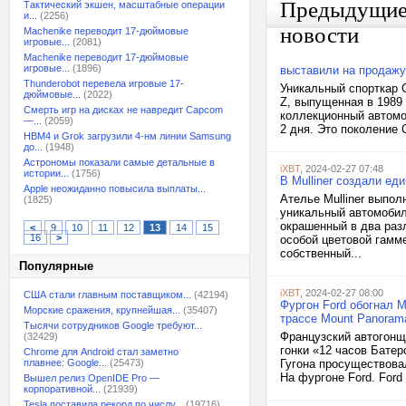
Предыдущи
Тактический экшен, масштабные операции
и...
(2256)
новости
Machenike переводит 17-дюймовые
игровые...
(2081)
Machenike переводит 17-дюймовые
игровые...
(1896)
выставили на продажу
Thunderobot перевела игровые 17-
Уникальный спорткар Ch
дюймовые...
(2022)
Z, выпущенная в 1989 
Смерть игр на дисках не навредит Capcom
коллекционный автомо
—...
(2059)
2 дня. Это поколение C
HBM4 и Grok загрузили 4-нм линии Samsung
до...
(1948)
Астрономы показали самые детальные в
iXBT
, 2024-02-27 07:48
истории...
(1756)
В Mulliner создали ед
Apple неожиданно повысила выплаты...
Ателье Mulliner выпол
(1825)
уникальный автомобил
окрашенный в два раз
<
9
10
11
12
13
14
15
16
>
особой цветовой гамм
собственный...
Популярные
iXBT
, 2024-02-27 08:00
США стали главным поставщиком...
(42194)
Фургон Ford обогнал 
Морские сражения, крупнейшая...
(35407)
трассе Mount Panorama
Тысячи сотрудников Google требуют...
Французский автогонщи
(32429)
гонки «12 часов Бате
Chrome для Android стал заметно
плавнее: Google...
(25473)
Гугона просуществовал
На фургоне Ford. Ford
Вышел релиз OpenIDE Pro —
корпоративной...
(21939)
Tesla поставила рекорд по числу...
(19716)