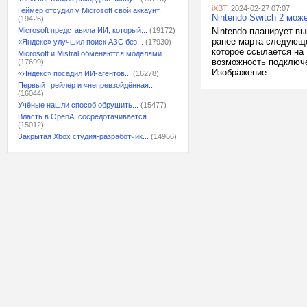
iXBT
, 2024-02-27 07:07
Геймер отсудил у Microsoft свой аккаунт...
Nintendo Switch 2 мож
(19426)
Microsoft представила ИИ, который...
(19172)
Nintendo планирует вы
ранее марта следующе
«Яндекс» улучшил поиск АЗС без...
(17930)
которое ссылается на 
Microsoft и Mistral обменяются моделями...
возможность подключе
(17699)
Изображение...
«Яндекс» посадил ИИ-агентов...
(16278)
Первый трейлер и «непревзойдённая...
(16044)
Учёные нашли способ обрушить...
(15477)
Власть в OpenAI сосредотачивается...
(15012)
Закрытая Xbox студия-разработчик...
(14966)