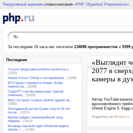
Рекурсивный акроним
словосочетания
«PHP: Hypertext Preprocessor»
За последние 24 часа нас посетили
134898 программистов
и
9399 
Последние
«Выглядит ч
2077 в свер
Trouver представил роботы-пылесосы с...
(2332)
камеры в дух
Новая статья: Обзор и тестирование...
(2298)
RTX Spark становится ближе: Nvidia
перенесла...
(2289)
ChatGPT стал безлимитным: OpenAI
отменила...
(2029)
Автор YouTube-канала
Маск построит «самое ценное здание на...
вдохновлённого трейл
(2086)
Unreal Engine 5. Кадр 
Легендарный шутер Quake спустя 30 лет
после...
(1971)
Подробнее на
3Dnews.ru
Кратер найден: южнокорейский зонд
первым...
(1912)
Испанцы научили один объектив видеть
объём —...
(1740)