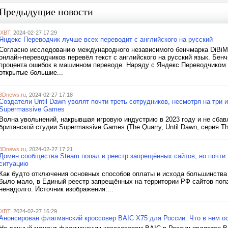
Предыдущие новости
iXBT
, 2024-02-27 17:29
Яндекс Переводчик лучше всех переводит с английского на русский
Согласно исследованию международного независимого бенчмарка DiBiM
онлайн-переводчиков перевёл текст с английского на русский язык. Бен
процента ошибок в машинном переводе. Наряду с Яндекс Переводчиком т
открытые большие...
3Dnews.ru
, 2024-02-27 17:18
Создатели Until Dawn уволят почти треть сотрудников, несмотря на три
Supermassive Games
Волна увольнений, накрывшая игровую индустрию в 2023 году и не сбав
британской студии Supermassive Games (The Quarry, Until Dawn, серия The
3Dnews.ru
, 2024-02-27 17:21
Домен сообщества Steam попал в реестр запрещённых сайтов, но почти
ситуацию
Как будто отключения основных способов оплаты и исхода большинства
было мало, в Единый реестр запрещённых на территории РФ сайтов попа
ненадолго. Источник изображения:...
iXBT
, 2024-02-27 16:29
Анонсирован флагманский кроссовер BAIC X75 для России. Что в нём о