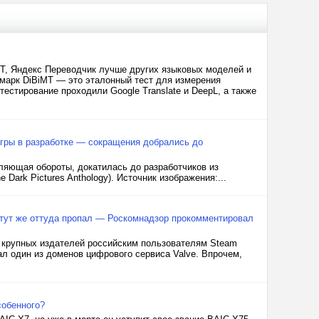
T, Яндекс Переводчик лучше других языковых моделей и
чмарк DiBiMT — это эталонный тест для измерения
естирование проходили Google Translate и DeepL, а также
 игры в разработке — сокращения добрались до
ляющая обороты, докатилась до разработчиков из
 Dark Pictures Anthology). Источник изображения:...
 тут же оттуда пропал — Роскомнадзор прокомментировал
 крупных издателей российским пользователям Steam
л один из доменов цифрового сервиса Valve. Впрочем,
собенного?