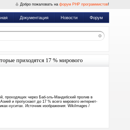
Добро пожаловать на
форум PHP программистов
!
вная
Документация
Новости
Форум
оторые приходятся 17 % мирового
Дата:
2024-
02-
27
17:35
й, проходящих через Баб-эль-Мандебский пролив в
Азией и пропускают до 17 % всего мирового интернет-
иках-хуситах. Источник изображения: WikiImages /