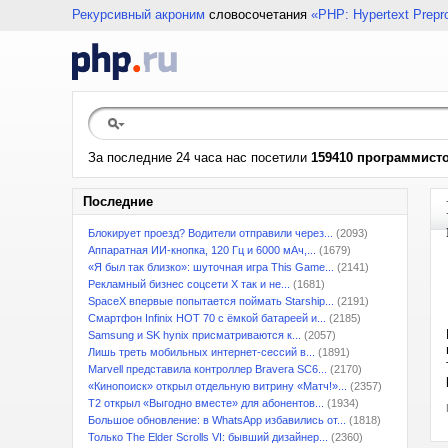
Рекурсивный акроним
словосочетания
«PHP: Hypertext Prepr
За последние 24 часа нас посетили
159410 программист
Последние
Блокирует проезд? Водители отправили через...
(2093)
Аппаратная ИИ-кнопка, 120 Гц и 6000 мАч,...
(1679)
«Я был так близко»: шуточная игра This Game...
(2141)
Рекламный бизнес соцсети X так и не...
(1681)
SpaceX впервые попытается поймать Starship...
(2191)
Смартфон Infinix HOT 70 с ёмкой батареей и...
(2185)
Samsung и SK hynix присматриваются к...
(2057)
Лишь треть мобильных интернет-сессий в...
(1891)
Marvell представила контроллер Bravera SC6...
(2170)
«Кинопоиск» открыл отдельную витрину «Матч!»...
(2357)
T2 открыл «Выгодно вместе» для абонентов...
(1934)
Большое обновление: в WhatsApp избавились от...
(1818)
Только The Elder Scrolls VI: бывший дизайнер...
(2360)