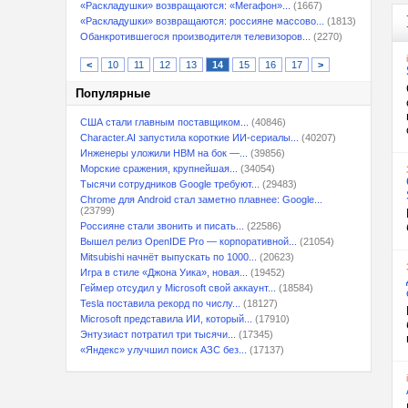
«Раскладушки» возвращаются: «Мегафон»...
(1667)
«Раскладушки» возвращаются: россияне массово...
(1813)
Обанкротившегося производителя телевизоров...
(2270)
<
10
11
12
13
14
15
16
17
>
Популярные
США стали главным поставщиком...
(40846)
Character.AI запустила короткие ИИ-сериалы...
(40207)
Инженеры уложили HBM на бок —...
(39856)
Морские сражения, крупнейшая...
(34054)
Тысячи сотрудников Google требуют...
(29483)
Chrome для Android стал заметно плавнее: Google...
(23799)
Россияне стали звонить и писать...
(22586)
Вышел релиз OpenIDE Pro — корпоративной...
(21054)
Mitsubishi начнёт выпускать по 1000...
(20623)
Игра в стиле «Джона Уика», новая...
(19452)
Геймер отсудил у Microsoft свой аккаунт...
(18584)
Tesla поставила рекорд по числу...
(18127)
Microsoft представила ИИ, который...
(17910)
Энтузиаст потратил три тысячи...
(17345)
«Яндекс» улучшил поиск АЗС без...
(17137)