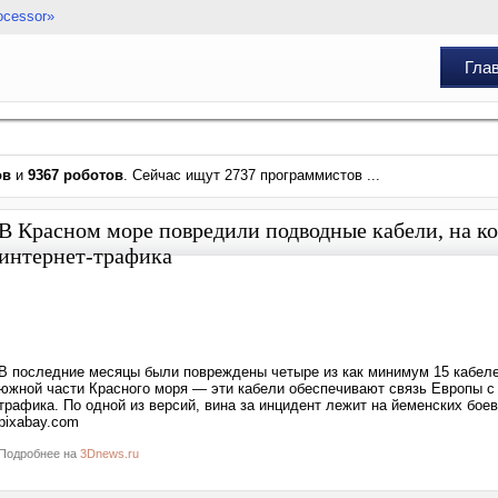
ocessor»
Гла
ов
и
9367 роботов
. Сейчас ищут 2737 программистов ...
В Красном море повредили подводные кабели, на к
интернет-трафика
В последние месяцы были повреждены четыре из как минимум 15 кабеле
южной части Красного моря — эти кабели обеспечивают связь Европы с 
трафика. По одной из версий, вина за инцидент лежит на йеменских боев
pixabay.com
Подробнее на
3Dnews.ru