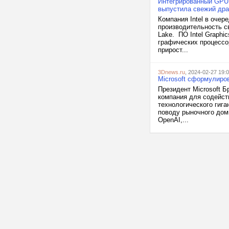
Интегрированный GPU в
выпустила свежий дра
Компания Intel в оче
производительность св
Lake. ПО Intel Graphi
графических процессор
прирост...
3Dnews.ru
, 2024-02-27 19:
Microsoft сформулиро
Президент Microsoft Б
компания для содейст
технологического гига
поводу рыночного дом
OpenAI,...