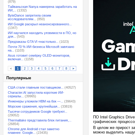
(879)
Тайваньская Nanya намерена заработать на
ИИ,...
(1332)
ByteDance запретила своим
исследователям...
(850)
ИИ Google раскрыл неанонсированного...
(1347)
ИИ научился находить уязвимости в ПО, но
для...
(543)
Предзаказы GTA VI «настолько...
(1023)
Почти 70 % ИИ-бизнеса Microsoft завязано
на...
(1103)
Asus готовит семёрку OLED-мониторов,
включая...
(1158)
<
1
2
3
4
5
6
7
8
>
Популярные
США стали главным поставщиком...
(40527)
Character.AI запустила короткие ИИ-
сериалы...
(39965)
Инженеры уложили HBM на бок —...
(39643)
Морские сражения, крупнейшая...
(33819)
Тысячи сотрудников Google требуют...
(29052)
ПО Intel Graphics Dri
Thermaltake представила блок питания,...
графических процессор
(26854)
В целом же прирост за
Chrome для Android стал заметно
можно выделить нашум
плавнее: Google...
(23435)