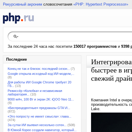
Рекурсивный акроним
словосочетания
«PHP: Hypertext Preprocessor»
За последние 24 часа нас посетили
150017 программистов
и
9398 
Последние
Интегрирован
быстрее в и
Конец не так и близок: последний сезон...
(7)
Google открыла исходный код ИИ-модели,...
свежий драй
(8)
Для работы ИИ Google Chrome требует 20
ГБ...
(13)
Режиссёр «Колобка» и независимая
лаборатория...
(10)
9000 мАч, 100 Вт и экран 2K: iQOO Neo 11...
Компания Intel в оче
(9)
производительность св
«Беспрецедентные» предзаказы GTA VI...
Lake.
(872)
«Это попросту не имеет смысла»: глава...
(474)
За сутки ИИ выявил несколько сотен...
(508)
В Южной Корее создали навигатор, который...