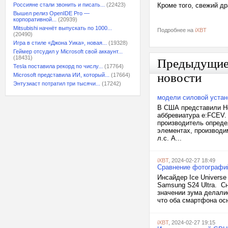
Россияне стали звонить и писать...
(22423)
Кроме того, свежий др
Вышел релиз OpenIDE Pro —
корпоративной...
(20939)
Mitsubishi начнёт выпускать по 1000...
Подробнее на
iXBT
(20490)
Игра в стиле «Джона Уика», новая...
(19328)
Геймер отсудил у Microsoft свой аккаунт...
(18431)
Предыдущи
Tesla поставила рекорд по числу...
(17764)
новости
Microsoft представила ИИ, который...
(17664)
Энтузиаст потратил три тысячи...
(17242)
модели силовой устан
В США представили Ho
аббревиатура e:FCEV.
производитель опреде
элементах, производи
л.с. А...
iXBT
, 2024-02-27 18:49
Сравнение фотографий 
Инсайдер Ice Universe
Samsung S24 Ultra. С
значении зума делалис
что оба смартфона ос
iXBT
, 2024-02-27 19:15