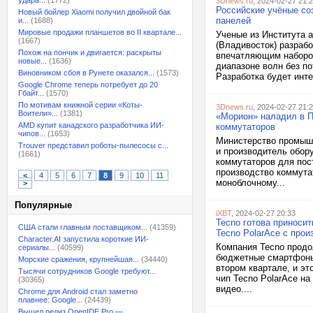
удара...
(1772)
3Dnews.ru
, 2024-02-27 21:
Российские учёные со
Новый бойлер Xiaomi получил двойной бак
панелей
и...
(1688)
Мировые продажи планшетов во II квартале...
Ученые из Института 
(1667)
(Владивосток) разраб
Похож на пончик и двигается: раскрыты
впечатляющим наборо
новые...
(1636)
диапазоне волн без п
Виновником сбоя в Рунете оказался...
(1573)
Разработка будет инте
Google Chrome теперь потребует до 20
Гбайт...
(1570)
По мотивам книжной серии «Коты-
3Dnews.ru
, 2024-02-27 21:
Воители»...
(1381)
«Морион» наладил в П
AMD купит канадского разработчика ИИ-
коммутаторов
чипов...
(1653)
Министерство промышл
Trouver представил роботы-пылесосы с...
и производитель обор
(1661)
коммутаторов для пос
производство коммута
<
4
5
6
7
8
9
10
11
моноблочному...
>
Популярные
iXBT
, 2024-02-27 20:33
Tecno готова приноси
США стали главным поставщиком...
(41359)
Tecno PolarAce с про
Character.AI запустила короткие ИИ-
Компания Tecno продо
сериалы...
(40599)
бюджетные смартфоны.
Морские сражения, крупнейшая...
(34440)
втором квартале, и эт
Тысячи сотрудников Google требуют...
чип Tecno PolarAce н
(30365)
видео....
Chrome для Android стал заметно
плавнее: Google...
(24439)
Вышел релиз OpenIDE Pro —