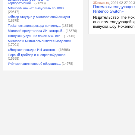
3Dnews.ru
, 2024-02-27 20:
корпоративной...
(21293)
Покемоны следующего 
Mitsubishi начнёт выпускать по 1000...
Nintendo Switch»
(20817)
Геймер отсудил у Microsoft свой аккаунт...
Издательство The Po
(18875)
анонсом следующей кр
Tesla поставила рекорд по числу...
(18716)
выпуска шоу Pokemon 
Microsoft представила ИИ, который...
(18376)
«Яндекс» улучшил поиск АЗС без...
(17415)
Microsoft и Mistral обменяются моделями...
(17001)
«Яндекс» посадил ИИ-агентов...
(15698)
Первый трейлер и «непревзойдённая...
(15385)
Учёные нашли способ обрушить...
(14978)