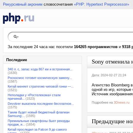
Рекурсивный акроним
словосочетания
«PHP: Hypertext Preprocessor»
За последние 24 часа нас посетили
164265 программистов
и
9318 
Последние
Sony отменила 
340 л. с, запас хода 867 км и встроенная...
(1630)
Дата: 2024-02-27 21:24
Роскосмос готовит космическую замену...
(1587)
Агентство Bloomberg 
Китай меняет стратегию чиповой гонки —...
одной из игр, которы
(1521)
Источник изображения
Неполадки у «Ростелекома» стали
причиной...
(1523)
Подробнее на
3Dnews.ru
Devolver выкатила последнее бесплатное...
(1575)
Таким будет новый бюджетный флагман
Samsung:...
(1595)
Предыдущие но
Премиальные смартфоны бьют рекорды
продаж, и...
(1654)
Китай проследил за Falcon 9 до самого