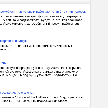
ктромобиля, над которым работало почти 2 тысячи человек
лет, но компания никогда официально не подтверждала
z. А сейчас и подтверждать будет нечего: как сообщает
о, Apple отменила автомобильный проект, работы над
потрачено впустую
тромобиля — одного из своих самых амбициозных
чник фото:
Linux
оссийскую операционную систему Astra Linux. «Группа
нной системы Astra Linux в рамках стратегического
ь ВТБ в 2,5–3 млрд руб., уточняют «Ведомости». По
о официального анонса
полнения Shadow of the Erdtree к Elden Ring, поделился
иков PS Plus. Источник изображения: Steam...