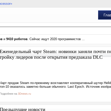
ocessor»
Гла
ов
и
9410 роботов
. Сейчас ищут 2020 программистов ...
Еженедельный чарт Steam: новинки заняли почти пол
тройку лидеров после открытия предзаказа DLC
Чарт продаж Steam по-прежнему возглавляет кооперативный шутер Helldi
топ-10 оказалось заметно больше обычного. Last Epoch. Источник изобр
Подробнее на
3Dnews.ru
Предыдущие новости