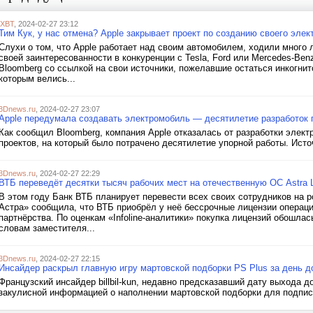
iXBT
, 2024-02-27 23:12
Тим Кук, у нас отмена? Apple закрывает проект по созданию своего эле
Слухи о том, что Apple работает над своим автомобилем, ходили много 
своей заинтересованности в конкуренции с Tesla, Ford или Mercedes-Ben
Bloomberg со ссылкой на свои источники, пожелавшие остаться инкогнит
которым велись...
3Dnews.ru
, 2024-02-27 23:07
Apple передумала создавать электромобиль — десятилетие разработок 
Как сообщил Bloomberg, компания Apple отказалась от разработки элек
проектов, на который было потрачено десятилетие упорной работы. Исто
3Dnews.ru
, 2024-02-27 22:29
ВТБ переведёт десятки тысяч рабочих мест на отечественную ОС Astra 
В этом году Банк ВТБ планирует перевести всех своих сотрудников на р
Астра» сообщила, что ВТБ приобрёл у неё бессрочные лицензии операцио
партнёрства. По оценкам «Infoline-аналитики» покупка лицензий обошлас
словам заместителя...
3Dnews.ru
, 2024-02-27 22:15
Инсайдер раскрыл главную игру мартовской подборки PS Plus за день д
Французский инсайдер billbil-kun, недавно предсказавший дату выхода до
закулисной информацией о наполнении мартовской подборки для подписч