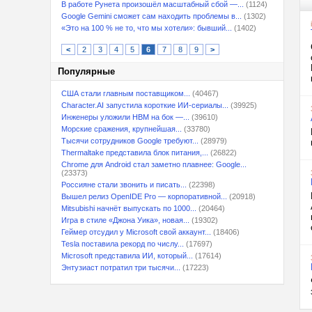
В работе Рунета произошёл масштабный сбой —...
(1124)
Google Gemini сможет сам находить проблемы в...
(1302)
«Это на 100 % не то, что мы хотели»: бывший...
(1402)
<
2
3
4
5
6
7
8
9
>
Популярные
США стали главным поставщиком...
(40467)
Character.AI запустила короткие ИИ-сериалы...
(39925)
Инженеры уложили HBM на бок —...
(39610)
Морские сражения, крупнейшая...
(33780)
Тысячи сотрудников Google требуют...
(28979)
Thermaltake представила блок питания,...
(26822)
Chrome для Android стал заметно плавнее: Google...
(23373)
Россияне стали звонить и писать...
(22398)
Вышел релиз OpenIDE Pro — корпоративной...
(20918)
Mitsubishi начнёт выпускать по 1000...
(20464)
Игра в стиле «Джона Уика», новая...
(19302)
Геймер отсудил у Microsoft свой аккаунт...
(18406)
Tesla поставила рекорд по числу...
(17697)
Microsoft представила ИИ, который...
(17614)
Энтузиаст потратил три тысячи...
(17223)