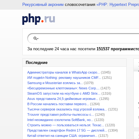
Рекурсивный акроним
словосочетания
«PHP: Hypertext Prepr
За последние 24 часа нас посетили
151537 программист
Последние
Администраторы каналов в WhatsApp скоро...
(1045)
ИИ подвёл Nothing: рекламу наушников CMF...
(1251)
Samsung и Mousterian взялись за...
(1079)
«Бесцеремонные клептоманы»: News Corp....
(1427)
SteamOS запустили на ноутбуке с AMD Strix...
(1316)
Asus представила 24,5-дюймовые игровые...
(1295)
В России начались поставки первого...
(1264)
Тысячи серверов оказались под угрозой взлома...
(1231)
Trouver представил роботы-пылесосы с...
(1240)
Intel неожиданно озолотила SoftBank, но...
(1220)
Строить можно — пользоваться нельзя: Техас...
(1220)
Представлен смартфон Redmi 17 5G — дисплей...
(1304)
Китай ответил на санкции США: ограничил...
(1317)