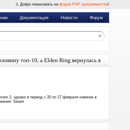
Добро пожаловать на
форум PHP программистов
!
вная
Документация
Новости
Форум
овину топ-10, а Elden Ring вернулась в
Дата:
2024-
02-
27
23:41
vers 2, однако в период с 20 по 27 февраля новинок в
ажения: Steam