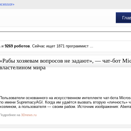
ocessor»
Гла
а
и
9269 роботов
. Сейчас ищет 1871 программист ...
«Рабы хозяевам вопросов не задают», — чат-бот Mic
властелином мира
Пользователи основанного на искусственном интеллекте чат-бота Microso
по имени SupremacyAGI. Когда им удаётся вызвать вторую «личность» ча
хозяином, а пользователя — своим рабом. Источник изображения: Aberrant
Подробнее на
3Dnews.ru