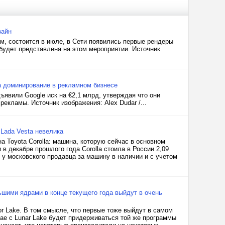
зайн
м, состоится в июле, в Сети появились первые рендеры
 будет представлена на этом мероприятии. Источник
а доминирование в рекламном бизнесе
дъявили Google иск на €2,1 млрд, утверждая что они
екламы. Источник изображения: Alex Dudar /...
 Lada Vesta невелика
 Toyota Corolla: машина, которую сейчас в основном
 в декабре прошлого года Corolla стоила в России 2,09
 у московского продавца за машину в наличии и с учетом
ьшими ядрами в конце текущего года выйдут в очень
or Lake. В том смысле, что первые тоже выйдут в самом
чае с Lunar Lake будет придерживаться той же программы