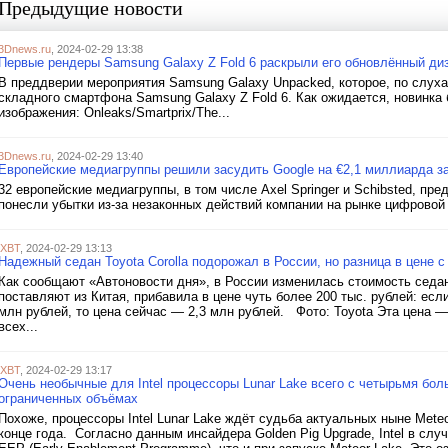
Предыдущие новости
3Dnews.ru
, 2024-02-29 13:38
Первые рендеры Samsung Galaxy Z Fold 6 раскрыли его обновлённый ди
В преддверии мероприятия Samsung Galaxy Unpacked, которое, по слуха
складного смартфона Samsung Galaxy Z Fold 6. Как ожидается, новинка
изображения: Onleaks/Smartprix/The...
3Dnews.ru
, 2024-02-29 13:40
Европейские медиагруппы решили засудить Google на €2,1 миллиарда з
32 европейские медиагруппы, в том числе Axel Springer и Schibsted, пре
понесли убытки из-за незаконных действий компании на рынке цифровой р
iXBT
, 2024-02-29 13:13
Надежный седан Toyota Corolla подорожал в России, но разница в цене с
Как сообщают «Автоновости дня», в России изменилась стоимость седана
поставляют из Китая, прибавила в цене чуть более 200 тыс. рублей: если
млн рублей, то цена сейчас — 2,3 млн рублей. Фото: Toyota Эта цена —
всех...
iXBT
, 2024-02-29 13:17
Очень необычные для Intel процессоры Lunar Lake всего с четырьмя бол
ограниченных объёмах
Похоже, процессоры Intel Lunar Lake ждёт судьба актуальных ныне Mete
конце года. Согласно данным инсайдера Golden Pig Upgrade, Intel в слу