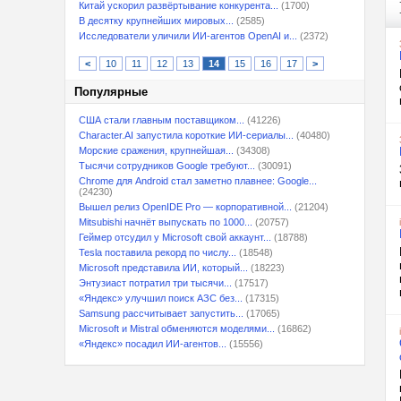
Китай ускорил развёртывание конкурента...
(1700)
В десятку крупнейших мировых...
(2585)
Исследователи уличили ИИ-агентов OpenAI и...
(2372)
<
10
11
12
13
14
15
16
17
>
Популярные
США стали главным поставщиком...
(41226)
Character.AI запустила короткие ИИ-сериалы...
(40480)
Морские сражения, крупнейшая...
(34308)
Тысячи сотрудников Google требуют...
(30091)
Chrome для Android стал заметно плавнее: Google...
(24230)
Вышел релиз OpenIDE Pro — корпоративной...
(21204)
Mitsubishi начнёт выпускать по 1000...
(20757)
Геймер отсудил у Microsoft свой аккаунт...
(18788)
Tesla поставила рекорд по числу...
(18548)
Microsoft представила ИИ, который...
(18223)
Энтузиаст потратил три тысячи...
(17517)
«Яндекс» улучшил поиск АЗС без...
(17315)
Samsung рассчитывает запустить...
(17065)
Microsoft и Mistral обменяются моделями...
(16862)
«Яндекс» посадил ИИ-агентов...
(15556)