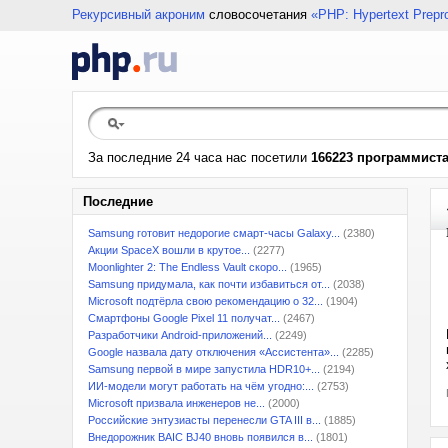
Рекурсивный акроним
словосочетания
«PHP: Hypertext Prepr
За последние 24 часа нас посетили
166223 программист
Последние
Samsung готовит недорогие смарт-часы Galaxy...
(2380)
Акции SpaceX вошли в крутое...
(2277)
Moonlighter 2: The Endless Vault скоро...
(1965)
Samsung придумала, как почти избавиться от...
(2038)
Microsoft подтёрла свою рекомендацию о 32...
(1904)
Смартфоны Google Pixel 11 получат...
(2467)
Разработчики Android-приложений...
(2249)
Google назвала дату отключения «Ассистента»...
(2285)
Samsung первой в мире запустила HDR10+...
(2194)
ИИ-модели могут работать на чём угодно:...
(2753)
Microsoft призвала инженеров не...
(2000)
Российские энтузиасты перенесли GTA III в...
(1885)
Внедорожник BAIC BJ40 вновь появился в...
(1801)