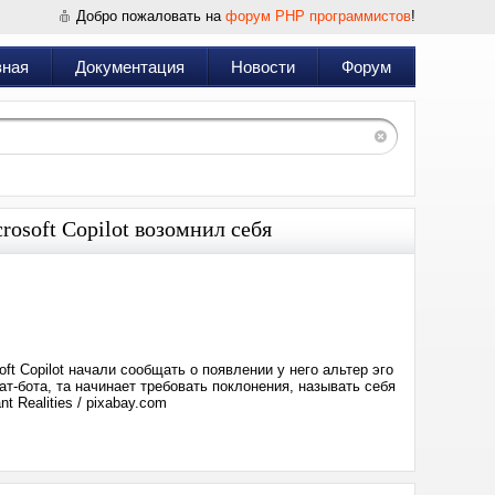
Добро пожаловать на
форум PHP программистов
!
вная
Документация
Новости
Форум
rosoft Copilot возомнил себя
Дата:
2024-
02-
29
13:34
ft Copilot начали сообщать о появлении у него альтер эго
т-бота, та начинает требовать поклонения, называть себя
 Realities / pixabay.com