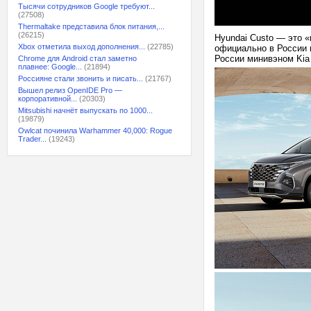
Тысячи сотрудников Google требуют...
(27508)
Thermaltake представила блок питания,...
(26215)
Hyundai Custo — это 
Xbox отметила выход дополнения...
(22785)
официально в России 
России минивэном Kia 
Chrome для Android стал заметно
плавнее: Google...
(21894)
Россияне стали звонить и писать...
(21767)
Вышел релиз OpenIDE Pro —
корпоративной...
(20303)
Mitsubishi начнёт выпускать по 1000...
(19879)
Owlcat починила Warhammer 40,000: Rogue
Trader...
(19243)