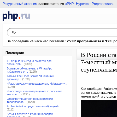
Рекурсивный акроним
словосочетания
«PHP: Hypertext Preprocessor»
За последние 24 часа нас посетили
125802 программиста
и
9389 р
Последние
В России ст
7-местный м
T2 открыл «Выгодно вместе» для
абонентов...
(1309)
ступенчатым
Большое обновление: в WhatsApp
избавились от...
(1195)
Только The Elder Scrolls VI: бывший
дизайнер...
(1630)
«Раскладушки» возвращаются: «Мегафон»...
(1149)
Как сообщает Autonew
«Раскладушки» возвращаются: россияне
ранее такие машины в 
массово...
(1221)
можно прийти в салон 
Обанкротившегося производителя
телевизоров...
(1648)
Archer Aviation представила гибридный...
(1112)
Без 3D-печати: в России наладили