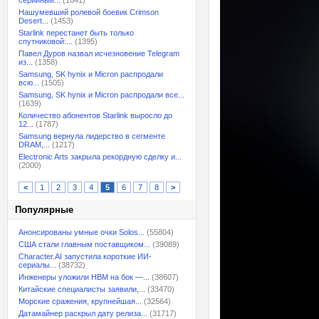
серийный...
(1641)
Нашумевший ролевой боевик Crimson
Desert...
(1453)
Starlink перестанет быть только
спутниковой:...
(1395)
Павел Дуров назвал исчезновение Telegram
из...
(1358)
Samsung, SK hynix и Micron распродали
всю...
(1505)
Samsung, SK hynix и Micron распродали все...
(1639)
Количество абонентов Starlink выросло до
12...
(1787)
Samsung вернула лидерство в сегменте
DRAM,...
(1217)
Electronic Arts закрыла рекордную сделку и...
(2000)
<
1
2
3
4
5
6
7
8
>
Популярные
Анонсированы умные очки Solos...
(55804)
США стали главным поставщиком...
(39089)
Character.AI запустила короткие ИИ-
сериалы...
(38732)
Инженеры уложили HBM на бок —...
(38607)
Китайские специалисты заявили,...
(33470)
Морские сражения, крупнейшая...
(32564)
Датамайнер раскрыл дату релиза...
(31717)