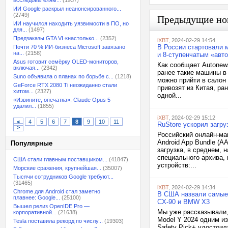
исследователям...
(1937)
ИИ Google раскрыл неанонсированного...
(2749)
Предыдущие но
ИИ научился находить уязвимости в ПО, но
для...
(1497)
Предзаказы GTA VI «настолько...
(2352)
iXBT
, 2024-02-29 14:54
В России стартовали 
Почти 70 % ИИ-бизнеса Microsoft завязано
на...
(2158)
и 8-ступенчатым «авт
Asus готовит семёрку OLED-мониторов,
Как сообщает Autonew
включая...
(2342)
ранее такие машины в 
Suno объявила о планах по борьбе с...
(1218)
можно прийти в салон
GeForce RTX 2080 Ti неожиданно стали
привозят из Китая, р
хитом...
(2327)
одной...
«Извините, опечатка»: Claude Opus 5
удалил...
(1855)
iXBT
, 2024-02-29 15:12
<
4
5
6
7
8
9
10
11
RuStore ускорил загру
>
Российский онлайн-ма
Android App Bundle (A
Популярные
загрузка, в среднем, 
специального архива,
США стали главным поставщиком...
(41847)
устройств:...
Морские сражения, крупнейшая...
(35007)
Тысячи сотрудников Google требуют...
(31465)
iXBT
, 2024-02-29 14:34
Chrome для Android стал заметно
В США назвали самые 
плавнее: Google...
(25100)
CX-90 и BMW X3
Вышел релиз OpenIDE Pro —
Мы уже рассказывали,
корпоративной...
(21638)
Model Y 2024 одним и
Tesla поставила рекорд по числу...
(19303)
Safety Pick+ удостои