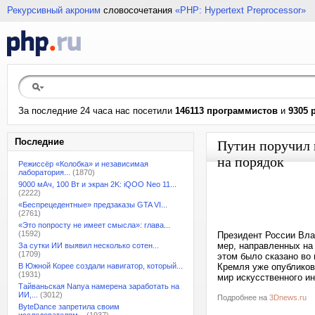
Рекурсивный акроним
словосочетания
«PHP: Hypertext Preprocessor»
За последние 24 часа нас посетили
146113 программистов
и
9305 
Последние
Путин поручил 
на порядок
Режиссёр «Колобка» и независимая
лаборатория...
(1870)
9000 мАч, 100 Вт и экран 2K: iQOO Neo 11...
(2222)
«Беспрецедентные» предзаказы GTA VI...
(2761)
«Это попросту не имеет смысла»: глава...
(1592)
Президент России Вла
мер, направленных на
За сутки ИИ выявил несколько сотен...
(1709)
этом было сказано во
В Южной Корее создали навигатор, который...
Кремля уже опубликов
(1931)
мир искусственного ин
Тайваньская Nanya намерена заработать на
ИИ,...
(3012)
Подробнее на
3Dnews.ru
ByteDance запретила своим