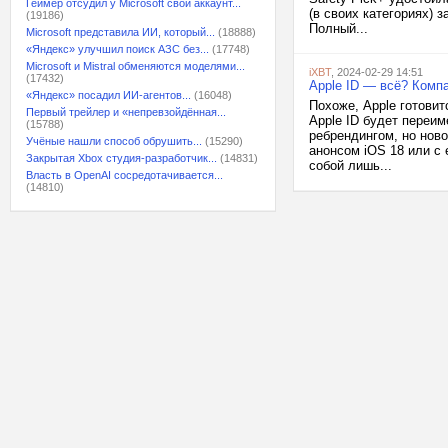
Геймер отсудил у Microsoft свой аккаунт...
(в своих категориях)
(19186)
Полный...
Microsoft представила ИИ, который...
(18888)
«Яндекс» улучшил поиск АЗС без...
(17748)
Microsoft и Mistral обменяются моделями...
iXBT
, 2024-02-29 14:51
(17432)
Apple ID — всё? Комп
«Яндекс» посадил ИИ-агентов...
(16048)
Похоже, Apple готовит
Первый трейлер и «непревзойдённая...
Apple ID будет переим
(15788)
ребрендингом, но ново
Учёные нашли способ обрушить...
(15290)
анонсом iOS 18 или с 
Закрытая Xbox студия-разработчик...
(14831)
собой лишь...
Власть в OpenAI сосредотачивается...
(14810)