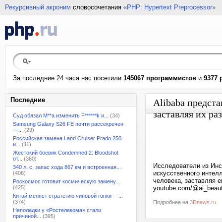
Рекурсивный акроним
словосочетания
«PHP: Hypertext Preprocessor»
За последние 24 часа нас посетили
145067 программистов
и
9377 
Последние
Alibaba предст
заставляя их ра
Суд обязал M**a изменить F******k и...
(34)
Samsung Galaxy S26 FE почти рассекречен
—...
(29)
Российская замена Land Cruiser Prado 250
и...
(11)
Жестокий боевик Condemned 2: Bloodshot
от...
(360)
Исследователи из Инс
340 л. с, запас хода 867 км и встроенная...
искусственного интелл
(406)
человека, заставляя е
Роскосмос готовит космическую замену...
(425)
youtube.com/@ai_beau
Китай меняет стратегию чиповой гонки —...
(374)
Подробнее на
3Dnews.ru
Неполадки у «Ростелекома» стали
причиной...
(395)