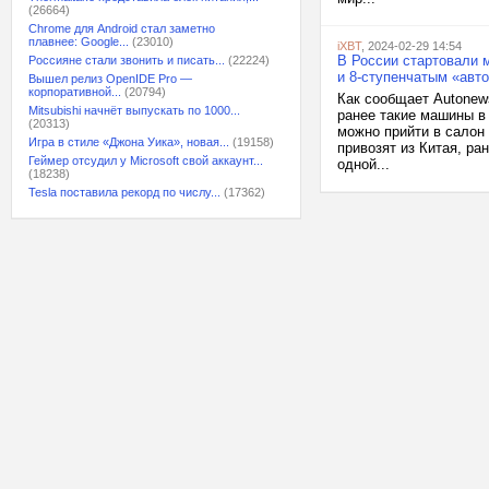
(26664)
Chrome для Android стал заметно
плавнее: Google...
(23010)
iXBT
, 2024-02-29 14:54
В России стартовали 
Россияне стали звонить и писать...
(22224)
и 8-ступенчатым «авт
Вышел релиз OpenIDE Pro —
корпоративной...
(20794)
Как сообщает Autonew
Mitsubishi начнёт выпускать по 1000...
ранее такие машины в 
(20313)
можно прийти в салон
Игра в стиле «Джона Уика», новая...
(19158)
привозят из Китая, р
Геймер отсудил у Microsoft свой аккаунт...
одной...
(18238)
Tesla поставила рекорд по числу...
(17362)