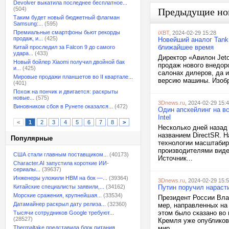
Devolver выкатила последнее бесплатное...
(504)
Предыдущие но
Таким будет новый бюджетный флагман
Samsung:...
(595)
Премиальные смартфоны бьют рекорды
iXBT
, 2024-02-29 15:28
продаж, и...
(425)
Новейший аналог Tank 
ближайшее время
Китай проследил за Falcon 9 до самого
удара...
(433)
Директор «Авилон Jet
Новый бойлер Xiaomi получил двойной бак
продаж нового внедор
и...
(425)
салонах дилеров, да и
Мировые продажи планшетов во II квартале...
версию машины. Изобр
(401)
Похож на пончик и двигается: раскрыты
новые...
(575)
3Dnews.ru
, 2024-02-29 15:
Виновником сбоя в Рунете оказался...
(472)
Один апскейлинг на вс
Intel
<
1
2
3
4
5
6
7
8
>
Несколько дней назад
названием DirectSR. 
Популярные
технологии масштабир
производителями виде
США стали главным поставщиком...
(40173)
Источник...
Character.AI запустила короткие ИИ-
сериалы...
(39637)
Инженеры уложили HBM на бок —...
(39364)
3Dnews.ru
, 2024-02-29 15:
Китайские специалисты заявили,...
(34162)
Путин поручил нараст
Морские сражения, крупнейшая...
(33534)
Президент России Вла
Датамайнер раскрыл дату релиза...
(32360)
мер, направленных на
этом было сказано во
Тысячи сотрудников Google требуют...
(28527)
Кремля уже опубликов
Thermaltake представила блок питания,...
мир...