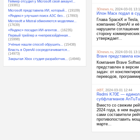
Геймер отсудил у Microsoft свой аккаунт...
(19381)
3Dnews.ru
, 2024-03-01 13:1
Microsoft представила ИИ, который...
(19109)
Илон Маск подал в су
«Яндекс» улучшил поиск АЗС без...
(17893)
Глава SpaceX и Tesla,
Microsoft и Mistral обменяются моделями...
компанию OpenAI и её
(17639)
нарушили соглашение 
«Яндекс» посадил ИИ-агентов...
(16235)
сторону коммерческих 
Первый трейлер и «непревзойдённая...
утверждает...
(15998)
Учёные нашли способ обрушить...
(15438)
Власть в OpenAI сосредотачивается...
3Dnews.ru
, 2024-03-01 13:
(14973)
Brave представила ко
Закрытая Xbox студия-разработчик...
(14946)
Компания Brave Softwa
представлен в версии 
задач: от конспектиро
переводов, программир
iXBT
, 2024-03-01 12:44
Redmi K70E — единоли
субфлагманов AnTuTu
Вместо со свежим рей
2024 года, в нем выд
сами составители рей
противопоставить мощн
марте...