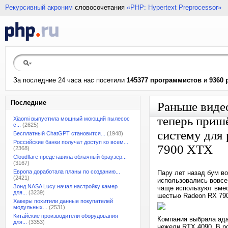
Рекурсивный акроним
словосочетания
«PHP: Hypertext Preprocessor»
За последние 24 часа нас посетили
145377 программистов
и
9360 
Последние
Раньше виде
теперь пришё
Xiaomi выпустила мощный моющий пылесос
с...
(2625)
систему для
Бесплатный ChatGPT становится...
(1948)
Российские банки получат доступ ко всем...
7900 XTX
(2368)
Cloudflare представила облачный браузер...
(3167)
Европа доработала планы по созданию...
Пару лет назад бум во
(2421)
использовались вовсе 
Зонд NASA Lucy начал настройку камер
чаще используют вмес
для...
(3239)
шестью Radeon RX 79
Хакеры похитили данные покупателей
модульных...
(2531)
Китайские производители оборудования
Компания выбрала ада
для...
(3353)
нежели RTX 4090. В р