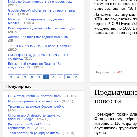
Nvidia не будет успевать за спросом на...
этом на шесть адапте
(3215)
виде составляет 738
Google DeepMind считает, что память типа
HBF...
(3386)
За такую систему ком
XTX, но покупатель по
Microsoft Edge прекратит поддержку
Manifest...
(3008)
ядерный CPU Epyc 753
мощностью по 1600 Вт
Руководить продажами в Intel назначен Дин...
(2926)
видеокарты полноценн
Android 17 станет последним большим...
(3544)
120 Гц и 7500 мАч за 220 евро. Redmi 17...
(2920)
Смартфоны будут снимать в HDR без
склейки...
(3163)
Бюджетный смартфон Realme 16x
представят 12...
(3228)
Подробнее на
iXBT
<
3
4
5
6
7
8
9
10
>
Популярные
Предыдущи
США стали главным поставщиком...
(42118)
новости
Морские сражения, крупнейшая...
(35333)
Тысячи сотрудников Google требуют...
(32213)
Президент России Вла
Chrome для Android стал заметно
Федеральному собрани
плавнее: Google...
(25402)
интернета 116 млрд р
Вышел релиз OpenIDE Pro —
спутниковой группиров
корпоративной...
(21886)
нужно...
Tesla поставила рекорд по числу...
(19638)