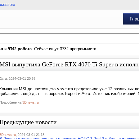
ocessor»
Гла
ов
и
9342 робота
. Сейчас ищут 3732 программиста ...
MSI выпустила GeForce RTX 4070 Ti Super в исполн
Дата: 2024-03-01 20:58
Компания MSI до настоящего момента представила уже 12 различных вар
добавились ещё два — в версиях Expert и Aero. Источник изображений:
Подробнее на
3Dnews.ru
Предыдущие новости
3Dnews.ru
, 2024-03-01 21:18
В России стартовали продажи планшета HONOR Pad 9 с большим экра