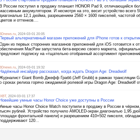
В России поступил в продажу планшет HONOR Pad 9, отличающийся бол
массивным аккумулятором. И несмотря на это, весит устройство всего 5
диагональю 12,1 дюйма, разрешением 2560 × 1600 пикселей, частотой о
цветов и оттенков....
3Dnews.ru
, 2024-03-01 20:05
Первый альтернативный магазин приложений для iPhone готов к открыт
Один из первых сторонних магазинов приложений для iOS готовится к о
обеспечения MacPaw запустила бета-версию своего маркета, официальн
предложит подписку на «тщательно отобранный ассортимент приложений»
3Dnews.ru
, 2024-03-01 19:32
Надёжный инсайдер рассказал, когда ждать Dragon Age: Dreadwolf
Журналист Giant Bomb Джефф Грабб (Jeff Grubb) в рамках трансляции
о сроках релиза горячо ожидаемой ролевой игры Dragon Age: Dreadwolf от 
iXBT
, 2024-03-01 17:37
Новейшие умные часы Honor Choice уже доступны в России
Умные часы Honor Choice Watch поступили в продажу в России в чёрном
тысяч рублей. Устройство получило AMOLED-экран диагональю 1,95 дюй
площади фронтальной панели) и разрешением 410×502 пикселя, обладаю
поддерживают 120...