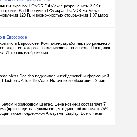
ьшим экраном HONOR FullView с разрешением 2.5К и
55 грамм. Pad 9 получил IPS-экран HONOR FullView с
бновления 120 Гц и возможностью отображения 1,07 млрд
ию в Евросоюзе
ткрытию в Евросоюзе. Компания-разработчик программного
ое открытие которого запланировано на апрель. Площадка
. Источник изображения:...
 Game Mess Decides поделился инсайдерской информацией
Electronic Arts и BioWare. Источник изображения: Steam...
, белом и оранжевом цветах. Цена новинки составляет 7
ма (производитель указывает, что дисплей занимает 75%
щий также поддержкой Always-on Display. Всего часы