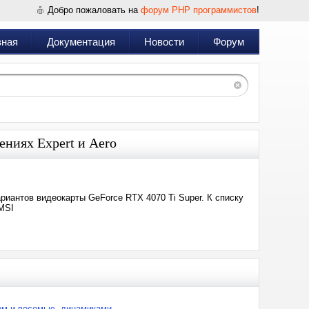
Добро пожаловать на
форум PHP программистов
!
вная
Документация
Новости
Форум
ениях Expert и Aero
иантов видеокарты GeForce RTX 4070 Ti Super. К списку
 MSI
ном и восемью динамиками