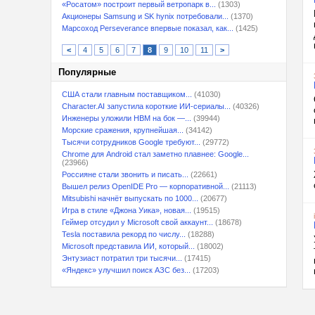
«Росатом» построит первый ветропарк в...
(1303)
Акционеры Samsung и SK hynix потребовали...
(1370)
Марсоход Perseverance впервые показал, как...
(1425)
<
4
5
6
7
8
9
10
11
>
Популярные
США стали главным поставщиком...
(41030)
Character.AI запустила короткие ИИ-сериалы...
(40326)
Инженеры уложили HBM на бок —...
(39944)
Морские сражения, крупнейшая...
(34142)
Тысячи сотрудников Google требуют...
(29772)
Chrome для Android стал заметно плавнее: Google...
(23966)
Россияне стали звонить и писать...
(22661)
Вышел релиз OpenIDE Pro — корпоративной...
(21113)
Mitsubishi начнёт выпускать по 1000...
(20677)
Игра в стиле «Джона Уика», новая...
(19515)
Геймер отсудил у Microsoft свой аккаунт...
(18678)
Tesla поставила рекорд по числу...
(18288)
Microsoft представила ИИ, который...
(18002)
Энтузиаст потратил три тысячи...
(17415)
«Яндекс» улучшил поиск АЗС без...
(17203)