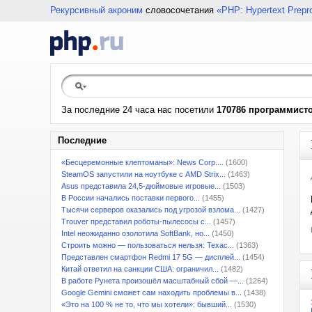
Рекурсивный акроним
словосочетания
«PHP: Hypertext Prepr
За последние 24 часа нас посетили
170786 программист
Последние
«Бесцеремонные клептоманы»: News Corp....
(1600)
SteamOS запустили на ноутбуке с AMD Strix...
(1463)
Asus представила 24,5-дюймовые игровые...
(1503)
В России начались поставки первого...
(1455)
Тысячи серверов оказались под угрозой взлома...
(1427)
Trouver представил роботы-пылесосы с...
(1457)
Intel неожиданно озолотила SoftBank, но...
(1450)
Строить можно — пользоваться нельзя: Техас...
(1363)
Представлен смартфон Redmi 17 5G — дисплей...
(1454)
Китай ответил на санкции США: ограничил...
(1482)
В работе Рунета произошёл масштабный сбой —...
(1264)
Google Gemini сможет сам находить проблемы в...
(1438)
«Это на 100 % не то, что мы хотели»: бывший...
(1530)