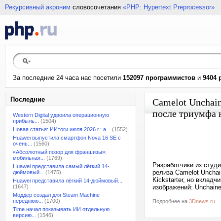
Рекурсивный акроним
словосочетания
«PHP: Hypertext Preprocessor»
За последние 24 часа нас посетили
152097 программистов
и
9404 
Последние
Camelot Unchai
после триумфа н
Western Digital удвоила операционную
прибыль...
(1504)
Новая статья: ИИтоги июля 2026 г.: а...
(1552)
Huawei выпустила смартфон Nova 16 SE с
очень...
(1560)
«Абсолютный позор для франшизы»:
мобильная...
(1769)
Разработчики из студи
Huawei представила самый лёгкий 14-
релиза Camelot Uncha
дюймовый...
(1475)
Kickstarter, но вклад
Huawei представила лёгкий 14-дюймовый...
(1647)
изображений: Unchaine
Моддер создал для Steam Machine
переднюю...
(1700)
Подробнее на
3Dnews.ru
Time начал показывать ИИ отдельную
версию...
(1546)