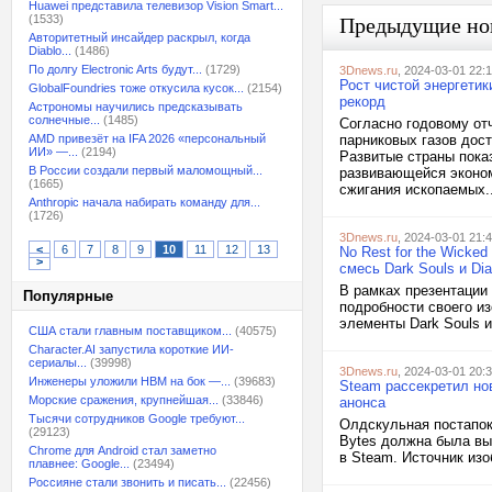
Huawei представила телевизор Vision Smart...
(1533)
Предыдущие но
Авторитетный инсайдер раскрыл, когда
Diablo...
(1486)
По долгу Electronic Arts будут...
(1729)
3Dnews.ru
, 2024-03-01 22:
Рост чистой энергети
GlobalFoundries тоже откусила кусок...
(2154)
рекорд
Астрономы научились предсказывать
солнечные...
(1485)
Согласно годовому отч
AMD привезёт на IFA 2026 «персональный
парниковых газов дост
ИИ» —...
(2194)
Развитые страны пока
В России создали первый маломощный...
развивающейся эконом
(1665)
сжигания ископаемых..
Anthropic начала набирать команду для...
(1726)
3Dnews.ru
, 2024-03-01 21:
<
6
7
8
9
10
11
12
13
No Rest for the Wicke
>
смесь Dark Souls и Dia
В рамках презентации 
Популярные
подробности своего из
элементы Dark Souls и
США стали главным поставщиком...
(40575)
Character.AI запустила короткие ИИ-
сериалы...
(39998)
3Dnews.ru
, 2024-03-01 20:
Инженеры уложили HBM на бок —...
(39683)
Steam рассекретил но
Морские сражения, крупнейшая...
(33846)
анонса
Тысячи сотрудников Google требуют...
Олдскульная постапок
(29123)
Bytes должна была вый
Chrome для Android стал заметно
в Steam. Источник изо
плавнее: Google...
(23494)
Россияне стали звонить и писать...
(22456)