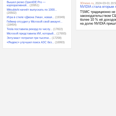
Вышел релиз OpenIDE Pro —
3Dnews.ru
, 2024-03-01 20:
корпоративной...
(20951)
NVIDIA стала вторым 
Mitsubishi начнёт выпускать по 1000...
TSMC традиционно не 
(20502)
законодательством СШ
Игра в стиле «Джона Уика», новая...
(19349)
более 10 % её доходов
Геймер отсудил у Microsoft свой аккаунт...
на долю NVIDIA пришл
(18454)
Tesla поставила рекорд по числу...
(17822)
Microsoft представила ИИ, который...
(17693)
Энтузиаст потратил три тысячи...
(17258)
«Яндекс» улучшил поиск АЗС без...
(16993)