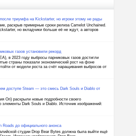
сле триумфа на Kickstarter, но игроки этому не рады
ние, раскрыв примерные сроки релиза Camelot Unchained.
tarter, но вкладчики больше её не ждут, а авторов
никовых газов установили рекорд
EA), в 2023 году выбросы парниковых газов достигли
итые страны показали экономический рост на фоне
тойти от модели роста за счёт наращивания выбросов от
нем доступе Steam — это смесь Dark Souls и Diablo от
гия Ori) раскрыли новые подробности своего
 элементы Dark Souls и Diablo. Источник изображений:
n Roads до официального анонса
алийской студии Drop Bear Bytes должна была выйти ещё