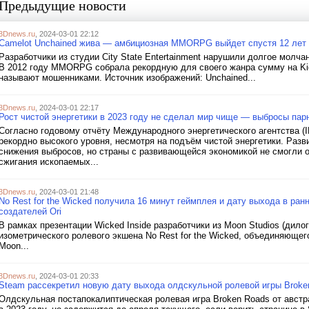
Предыдущие новости
3Dnews.ru
, 2024-03-01 22:12
Camelot Unchained жива — амбициозная MMORPG выйдет спустя 12 лет по
Разработчики из студии City State Entertainment нарушили долгое молча
В 2012 году MMORPG собрала рекордную для своего жанра сумму на Kicks
называют мошенниками. Источник изображений: Unchained...
3Dnews.ru
, 2024-03-01 22:17
Рост чистой энергетики в 2023 году не сделал мир чище — выбросы пар
Согласно годовому отчёту Международного энергетического агентства (I
рекордно высокого уровня, несмотря на подъём чистой энергетики. Разв
снижения выбросов, но страны с развивающейся экономикой не смогли о
сжигания ископаемых...
3Dnews.ru
, 2024-03-01 21:48
No Rest for the Wicked получила 16 минут геймплея и дату выхода в ран
создателей Ori
В рамках презентации Wicked Inside разработчики из Moon Studios (дило
изометрического ролевого экшена No Rest for the Wicked, объединяющего
Moon...
3Dnews.ru
, 2024-03-01 20:33
Steam рассекретил новую дату выхода олдскульной ролевой игры Broke
Олдскульная постапокалиптическая ролевая игра Broken Roads от австр