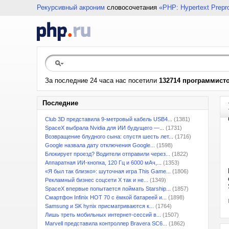
Рекурсивный акроним
словосочетания
«PHP: Hypertext Prepr
За последние 24 часа нас посетили
132714 программист
Последние
Club 3D представила 9-метровый кабель USB4...
(1381)
SpaceX выбрала Nvidia для ИИ будущего —...
(1731)
Возвращение блудного сына: спустя шесть лет...
(1716)
Google назвала дату отключения Google...
(1598)
Блокирует проезд? Водители отправили через...
(1822)
Аппаратная ИИ-кнопка, 120 Гц и 6000 мАч,...
(1353)
«Я был так близко»: шуточная игра This Game...
(1806)
Рекламный бизнес соцсети X так и не...
(1349)
SpaceX впервые попытается поймать Starship...
(1857)
Смартфон Infinix HOT 70 с ёмкой батареей и...
(1898)
Samsung и SK hynix присматриваются к...
(1764)
Лишь треть мобильных интернет-сессий в...
(1507)
Marvell представила контроллер Bravera SC6...
(1862)