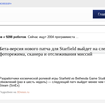
ocessor»
Гла
ов
и
9288 роботов
. Сейчас ищут 2004 программиста ...
Бета-версия нового патча для Starfield выйдет на
фоторежима, сканера и отслеживания миссий
Разработчики космической ролевой игры Starfield из Bethesda Game Stu
обновлений (раз в шесть недель) — следующий патч выйдет менее чем 
Steam (SinEx)
Подробнее на
3Dnews.ru