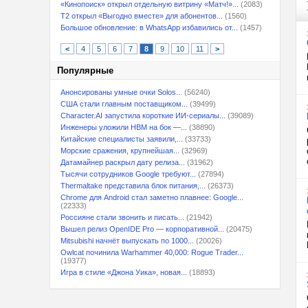
«Кинопоиск» открыл отдельную витрину «Матч!»...
(2083)
T2 открыл «Выгодно вместе» для абонентов...
(1560)
Большое обновление: в WhatsApp избавились от...
(1457)
<
4
5
6
7
8
9
10
11
>
Популярные
Анонсированы умные очки Solos...
(56240)
США стали главным поставщиком...
(39499)
Character.AI запустила короткие ИИ-сериалы...
(39089)
Инженеры уложили HBM на бок —...
(38890)
Китайские специалисты заявили,...
(33733)
Морские сражения, крупнейшая...
(32969)
Датамайнер раскрыл дату релиза...
(31962)
Тысячи сотрудников Google требуют...
(27894)
Thermaltake представила блок питания,...
(26373)
Chrome для Android стал заметно плавнее: Google...
(22333)
Россияне стали звонить и писать...
(21942)
Вышел релиз OpenIDE Pro — корпоративной...
(20475)
Mitsubishi начнёт выпускать по 1000...
(20026)
Owlcat починила Warhammer 40,000: Rogue Trader...
(19377)
Игра в стиле «Джона Уика», новая...
(18893)