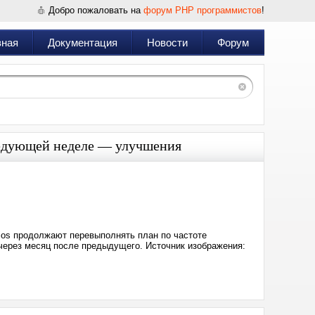
Добро пожаловать на
форум PHP программистов
!
вная
Документация
Новости
Форум
 следующей неделе — улучшения
Дата:
2024-
03-
01
22:38
dios продолжают перевыполнять план по частоте
через месяц после предыдущего. Источник изображения: