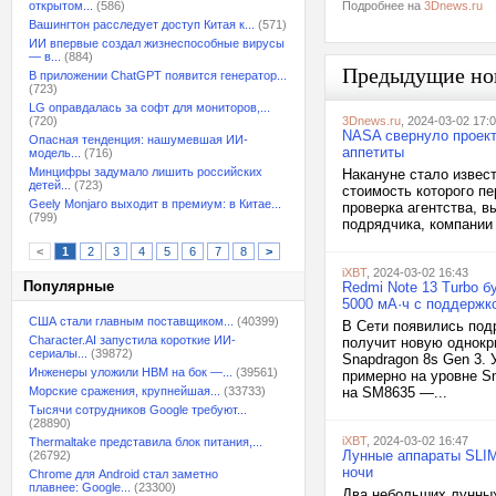
открытом...
(586)
Подробнее на
3Dnews.ru
Вашингтон расследует доступ Китая к...
(571)
ИИ впервые создал жизнеспособные вирусы
— в...
(884)
Предыдущие но
В приложении ChatGPT появится генератор...
(723)
LG оправдалась за софт для мониторов,...
(720)
3Dnews.ru
, 2024-03-02 17:
NASA свернуло проект
Опасная тенденция: нашумевшая ИИ-
аппетиты
модель...
(716)
Минцифры задумало лишить российских
Накануне стало извест
детей...
(723)
стоимость которого п
Geely Monjaro выходит в премиум: в Китае...
проверка агентства, 
(799)
подрядчика, компании 
<
1
2
3
4
5
6
7
8
>
iXBT
, 2024-03-02 16:43
Популярные
Redmi Note 13 Turbo б
5000 мА·ч с поддержко
США стали главным поставщиком...
(40399)
В Сети появились под
Character.AI запустила короткие ИИ-
получит новую однокр
сериалы...
(39872)
Snapdragon 8s Gen 3.
Инженеры уложили HBM на бок —...
(39561)
примерно на уровне Sn
Морские сражения, крупнейшая...
(33733)
на SM8635 —...
Тысячи сотрудников Google требуют...
(28890)
iXBT
, 2024-03-02 16:47
Thermaltake представила блок питания,...
Лунные аппараты SLIM
(26792)
ночи
Chrome для Android стал заметно
плавнее: Google...
(23300)
Два небольших лунных