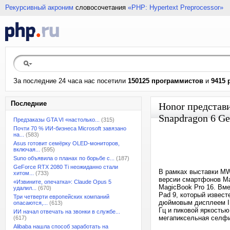
Рекурсивный акроним
словосочетания
«PHP: Hypertext Preprocessor»
За последние 24 часа нас посетили
150125 программистов
и
9415 
Последние
Honor представ
Snapdragon 6 Ge
Предзаказы GTA VI «настолько...
(315)
Почти 70 % ИИ-бизнеса Microsoft завязано
на...
(583)
Asus готовит семёрку OLED-мониторов,
включая...
(595)
Suno объявила о планах по борьбе с...
(187)
GeForce RTX 2080 Ti неожиданно стали
В рамках выставки MW
хитом...
(733)
версии смартфонов Ma
«Извините, опечатка»: Claude Opus 5
MagicBook Pro 16. Вм
удалил...
(670)
Pad 9, который извест
Три четверти европейских компаний
дюймовым дисплеем IP
опасаются,...
(613)
Гц и пиковой яркостью
ИИ начал отвечать на звонки в службе...
мегапиксельная селфи
(617)
Alibaba нашла способ заработать на