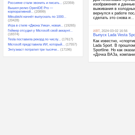
Россияне стали звонить и писать...
(22359)
изображения и данные
Вышел релиз OpenIDE Pro —
выживания в холодных
корпоративной...
(20899)
вернулся к работе по
Mitsubishi начнёт выпускать по 1000...
сделать это снова и...
(20428)
Игра в стиле «Джона Уика», новая...
(19265)
Геймер отсудил у Microsoft свой аккаунт...
iXBT
, 2024-03-02 16:56
(18374)
Выпуск Lada Vesta Spo
Tesla поставила рекорд по числу...
(17617)
Как известно, «спорт
Microsoft представила ИИ, который...
(17557)
Lada Sport. В прошлом
Энтузиаст потратил три тысячи...
(17196)
Sportline. Но как ока
«Дочка ВАЗа, компания