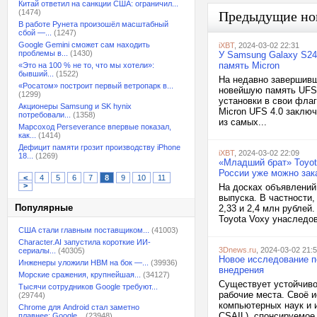
Китай ответил на санкции США: ограничил...
(1474)
Предыдущие но
В работе Рунета произошёл масштабный
сбой —...
(1247)
Google Gemini сможет сам находить
iXBT
, 2024-03-02 22:31
проблемы в...
(1430)
У Samsung Galaxy S24
память Micron
«Это на 100 % не то, что мы хотели»:
бывший...
(1522)
На недавно завершив
«Росатом» построит первый ветропарк в...
новейшую память UFS 
(1299)
установки в свои флаг
Акционеры Samsung и SK hynix
Micron UFS 4.0 заклю
потребовали...
(1358)
из самых...
Марсоход Perseverance впервые показал,
как...
(1414)
Дефицит памяти грозит производству iPhone
iXBT
, 2024-03-02 22:09
18...
(1269)
«Младший брат» Toyota
России уже можно зака
<
4
5
6
7
8
9
10
11
>
На досках объявлений
выпуска. В частности
Популярные
2,33 и 2,4 млн рублей
Toyota Voxy унаследов
США стали главным поставщиком...
(41003)
Character.AI запустила короткие ИИ-
3Dnews.ru
, 2024-03-02 21:
сериалы...
(40305)
Новое исследование п
Инженеры уложили HBM на бок —...
(39936)
внедрения
Морские сражения, крупнейшая...
(34127)
Существует устойчиво
Тысячи сотрудников Google требуют...
рабочие места. Своё 
(29744)
компьютерных наук и 
Chrome для Android стал заметно
CSAIL), спонсируемое
плавнее: Google...
(23948)