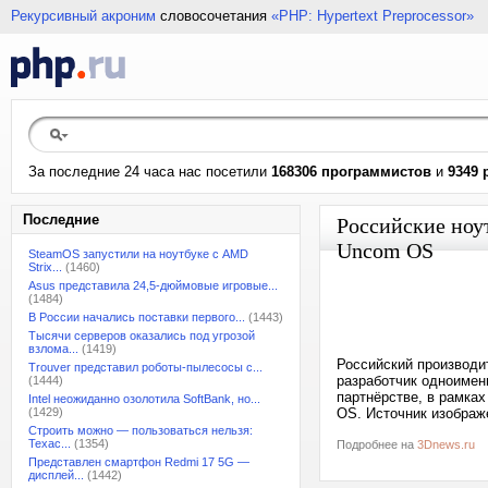
Рекурсивный акроним
словосочетания
«PHP: Hypertext Preprocessor»
За последние 24 часа нас посетили
168306 программистов
и
9349 
Последние
Российские ноу
Uncom OS
SteamOS запустили на ноутбуке с AMD
Strix...
(1460)
Asus представила 24,5-дюймовые игровые...
(1484)
В России начались поставки первого...
(1443)
Тысячи серверов оказались под угрозой
взлома...
(1419)
Российский производи
Trouver представил роботы-пылесосы с...
разработчик одноимен
(1444)
партнёрстве, в рамка
Intel неожиданно озолотила SoftBank, но...
(1429)
OS. Источник изображ
Строить можно — пользоваться нельзя:
Техас...
(1354)
Подробнее на
3Dnews.ru
Представлен смартфон Redmi 17 5G —
дисплей...
(1442)