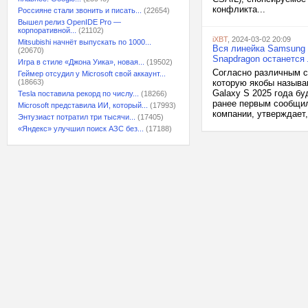
конфликта...
Россияне стали звонить и писать...
(22654)
Вышел релиз OpenIDE Pro —
корпоративной...
(21102)
iXBT
, 2024-03-02 20:09
Mitsubishi начнёт выпускать по 1000...
Вся линейка Samsung 
(20670)
Snapdragon останется
Игра в стиле «Джона Уика», новая...
(19502)
Согласно различным с
Геймер отсудил у Microsoft свой аккаунт...
(18663)
которую якобы называ
Galaxy S 2025 года б
Tesla поставила рекорд по числу...
(18266)
ранее первым сообщи
Microsoft представила ИИ, который...
(17993)
компании, утверждает,.
Энтузиаст потратил три тысячи...
(17405)
«Яндекс» улучшил поиск АЗС без...
(17188)