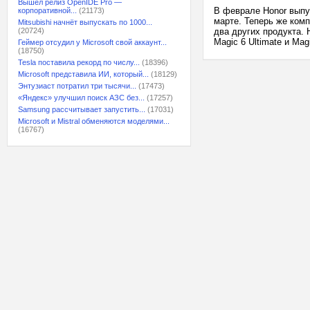
Вышел релиз OpenIDE Pro —
В феврале Honor выпус
корпоративной...
(21173)
марте. Теперь же ком
Mitsubishi начнёт выпускать по 1000...
(20724)
два других продукта. 
Magic 6 Ultimate и Ma
Геймер отсудил у Microsoft свой аккаунт...
(18750)
Tesla поставила рекорд по числу...
(18396)
Microsoft представила ИИ, который...
(18129)
Энтузиаст потратил три тысячи...
(17473)
«Яндекс» улучшил поиск АЗС без...
(17257)
Samsung рассчитывает запустить...
(17031)
Microsoft и Mistral обменяются моделями...
(16767)