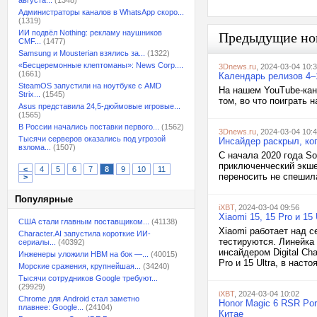
августа...
(1348)
Администраторы каналов в WhatsApp скоро...
(1319)
ИИ подвёл Nothing: рекламу наушников
Предыдущие но
CMF...
(1477)
Samsung и Mousterian взялись за...
(1322)
«Бесцеремонные клептоманы»: News Corp....
3Dnews.ru
, 2024-03-04 10:
(1661)
Календарь релизов 4–1
SteamOS запустили на ноутбуке с AMD
На нашем YouTube-кан
Strix...
(1545)
том, во что поиграть 
Asus представила 24,5-дюймовые игровые...
(1565)
В России начались поставки первого...
(1562)
3Dnews.ru
, 2024-03-04 10:
Тысячи серверов оказались под угрозой
Инсайдер раскрыл, ког
взлома...
(1507)
С начала 2020 года So
приключенческий экшен
<
4
5
6
7
8
9
10
11
переносить не спешила
>
Популярные
iXBT
, 2024-03-04 09:56
Xiaomi 15, 15 Pro и 1
США стали главным поставщиком...
(41138)
Xiaomi работает над с
Character.AI запустила короткие ИИ-
тестируются. Линейка 
сериалы...
(40392)
инсайдером Digital Cha
Инженеры уложили HBM на бок —...
(40015)
Pro и 15 Ultra, в нас
Морские сражения, крупнейшая...
(34240)
Тысячи сотрудников Google требуют...
(29929)
iXBT
, 2024-03-04 10:02
Chrome для Android стал заметно
Honor Magic 6 RSR Por
плавнее: Google...
(24104)
Китае