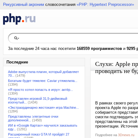
Рекурсивный акроним
словосочетания
«PHP: Hypertext Preprocessor»
За последние 24 часа нас посетили
168559 программистов
и
9295 
Последние
Слухи: Apple пр
проводить не бу
Adobe выпустила плагин, который добавляет
70...
(1479)
Богатым будет тяжелее: Caviar утяжелила...
(1394)
«Я просто хотел попасть в игру»: актёр...
(1304)
Представлен игровой 31,5-дюймовый
изогнутый...
(1434)
В рамках своего регу
проекта Apple по разр
«Экстраординарно жестокая» игра Machine...
(1284)
собирается представи
Представлены элегантные очки
смогли подтвердить эт
дополненной...
(1450)
представлены на этой
ИИ в «Google Картах» научился заказывать
презентации. Источник
еду...
(1291)
Расширенный показ GTA VI пройдёт 27
Подробнее на
3Dnews.ru