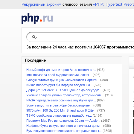
Рекурсивный акроним
словосочетания
«PHP: Hypertext Prepr
За последние 24 часа нас посетили
164067 программист
Последние
Новый софт для мониторов Asus позволяет...
(416)
Intel показала своё видение космических...
(426)
Google готовит функцию Conversation Capture...
(490)
Nvidia инвестирует $3 млрд во владельца...
(520)
Дефицит GeForce RTX 5090 дошел до абсурда:...
(493)
Ученые создали умный транзистор, который сам...
(313)
NASA переделывало обычные ноутбуки для...
(602)
Sony выпустит в сентябре беспроводные...
(688)
9070 мАч, 100 Вт, 200 Мп, Snapdragon 8 Elite...
(737)
TSMC сообщила о прорыве в разработке...
(1434)
Первому Mac Pro исполнилось 20 лет — Apple...
(1467)
На фоне бума искусственного интеллекта цены...
(986)
Бум искусственного интеллекта отправил цены...
(1598)