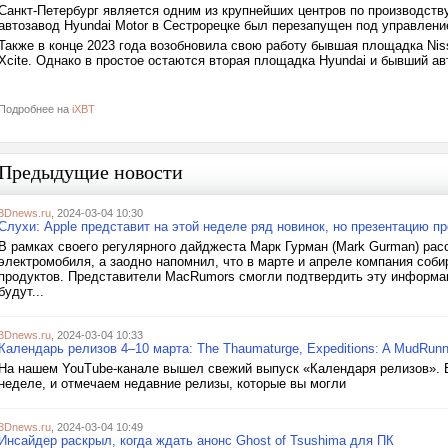
Санкт-Петербург является одним из крупнейших центров по производству
автозавод Hyundai Motor в Сестрорецке был перезапущен под управлени
Также в конце 2023 года возобновила свою работу бывшая площадка Nis
Xcite. Однако в простое остаются вторая площадка Hyundai и бывший а
Подробнее на
iXBT
Предыдущие новости
3Dnews.ru
, 2024-03-04 10:30
Слухи: Apple представит на этой неделе ряд новинок, но презентацию п
В рамках своего регулярного дайджеста Марк Гурман (Mark Gurman) расс
электромобиля, а заодно напомнил, что в марте и апреле компания соб
продуктов. Представители MacRumors смогли подтвердить эту информаци
будут...
3Dnews.ru
, 2024-03-04 10:33
Календарь релизов 4–10 марта: The Thaumaturge, Expeditions: A MudRunne
На нашем YouTube-канале вышел свежий выпуск «Календаря релизов». В 
неделе, и отмечаем недавние релизы, которые вы могли
3Dnews.ru
, 2024-03-04 10:49
Инсайдер раскрыл, когда ждать анонс Ghost of Tsushima для ПК