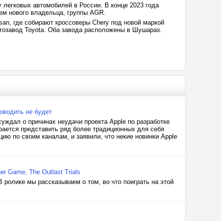
 легковых автомобилей в России. В конце 2023 года
ем нового владельца, группы AGR.
san, где собирают кроссоверы Chery под новой маркой
втозавод Toyota. Оба завода расположены в Шушарах.
роводить не будет
уждал о причинах неудачи проекта Apple по разработке
ирается представить ряд более традиционных для себя
ю по своим каналам, и заявили, что некие новинки Apple
r Game, The Outlast Trials
ролике мы рассказываем о том, во что поиграть на этой