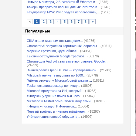
Четыре монитора, 2,5-гигабитный Ethernet и...
(1575)
Хакеры превратили навыки для ИИ-агентов в...
(1645)
Техдиректор M**a: ИИ следует использовать,...
(1238)
<
1
2
3
4
5
6
7
8
>
Популярные
США стали главным поставщиком...
(41276)
Character.AI запустила короткие ИИ-сериалы...
(40511)
Морские сражения, крупнейшая...
(34351)
Тысячи сотрудников Google требуют...
(30179)
Chrome для Android стал заметно плавнее: Google...
(24299)
Вышел релиз OpenIDE Pro — корпоративной...
(21242)
Mitsubishi начнёт выпускать по 1000...
(20778)
Геймер отсудил у Microsoft свой аккаунт...
(18811)
Tesla поставила рекорд по числу...
(18606)
Microsoft представила ИИ, который...
(18268)
«Яндекс» улучшил поиск АЗС без...
(17347)
Microsoft и Mistral обменяются моделями...
(16915)
«Яндекс» посадил ИИ-агентов...
(15604)
Первый трейлер и «непревзойдённая...
(15297)
Учёные нашли способ обрушить...
(14902)