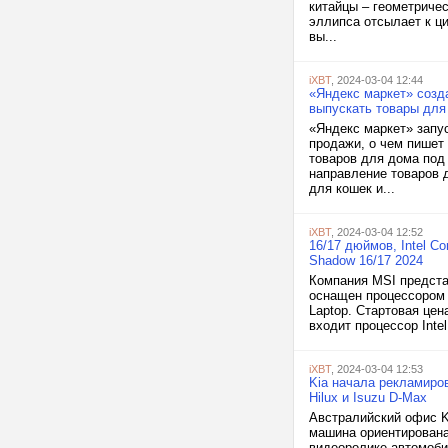
китайцы – геометриче
эллипса отсылает к ци
вы...
iXBT
, 2024-03-04 12:44
«Яндекс маркет» созд
выпускать товары для
«Яндекс маркет» запу
продажи, о чем пишет
товаров для дома под
направление товаров 
для кошек и...
iXBT
, 2024-03-04 12:52
16/17 дюймов, Intel C
Shadow 16/17 2024
Компания MSI предста
оснащен процессором 
Laptop. Стартовая це
входит процессор Intel
iXBT
, 2024-03-04 12:53
Kia начала рекламиров
Hilux и Isuzu D-Max
Австралийский офис K
машина ориентирована
видеоролике автомоби