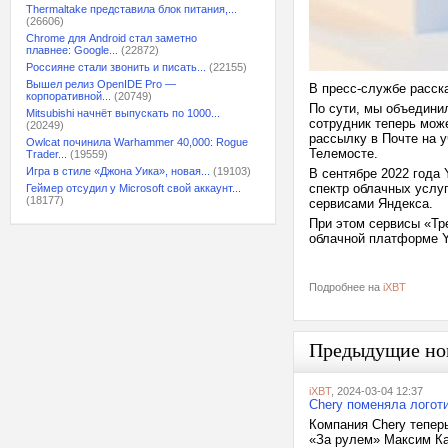
Thermaltake представила блок питания,...
(26606)
Chrome для Android стал заметно
плавнее: Google...
(22872)
Россияне стали звонить и писать...
(22155)
Вышел релиз OpenIDE Pro —
В пресс-службе расск
корпоративной...
(20749)
По сути, мы объедини
Mitsubishi начнёт выпускать по 1000...
сотрудник теперь може
(20249)
рассылку в Почте на у
Owlcat починила Warhammer 40,000: Rogue
Телемосте.
Trader...
(19559)
Игра в стиле «Джона Уика», новая...
(19103)
В сентябре 2022 года 
спектр облачных услуг
Геймер отсудил у Microsoft свой аккаунт...
(18177)
сервисами Яндекса.
При этом сервисы «Тр
облачной платформе Y
Подробнее на
iXBT
Предыдущие но
iXBT
, 2024-03-04 12:37
Chery поменяла логот
Компания Chery тепер
«За рулем» Максим Кад