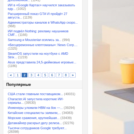
дополненной...
(1141)
ИИ в «Google Картах» научился заказывать
еду...
(1002)
Расширенный показ GTA VI пройдёт 27
августа...
(1139)
Администраторы каналов в WhatsApp скоро...
(968)
ИИ подвёл Nothing: рекламу наушников
CMF...
(1166)
Samsung и Mousterian взялись за...
(994)
«Бесцеремонные клептоманы»: News Corp....
(1325)
SteamOS запустили на ноутбуке с AMD
Strix...
(1219)
Asus представила 24,5-дюймовые игровые...
(1186)
<
1
2
3
4
5
6
7
8
>
Популярные
США стали главным поставщиком...
(40031)
Character.AI запустила короткие ИИ-
сериалы...
(39530)
Инженеры уложили HBM на бок —...
(39294)
Китайские специалисты заявили,...
(34083)
Морские сражения, крупнейшая...
(33439)
Датамайнер раскрыл дату релиза...
(32276)
Тысячи сотрудников Google требуют...
(28398)