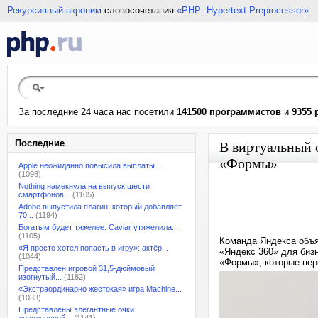
Рекурсивный акроним
словосочетания
«PHP: Hypertext Preprocessor»
За последние 24 часа нас посетили
141500 программистов
и
9355 
Последние
В виртуальный 
«Формы»
Apple неожиданно повысила выплаты...
(1098)
Nothing намекнула на выпуск шести
смартфонов...
(1105)
Adobe выпустила плагин, который добавляет
70...
(1194)
Богатым будет тяжелее: Caviar утяжелила...
(1105)
Команда Яндекса объя
«Я просто хотел попасть в игру»: актёр...
«Яндекс 360» для биз
(1044)
«Формы», которые пер
Представлен игровой 31,5-дюймовый
изогнутый...
(1182)
«Экстраординарно жестокая» игра Machine...
(1033)
Представлены элегантные очки