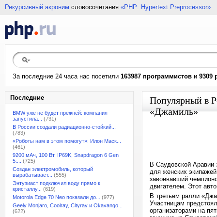
Рекурсивный акроним
словосочетания
«PHP: Hypertext Preprocessor»
За последние 24 часа нас посетили
163987 программистов
и
9309 
Последние
Популярный в Р
«Джамиль»
BMW уже не будет прежней: компания
запустила...
(731)
В России создали радиационно-стойкий...
(783)
«Роботы нам в этом помогут»: Илон Маск...
(461)
9200 мАч, 100 Вт, IP69K, Snapdragon 6 Gen
5:...
(725)
В Саудовской Аравии 
Создан электромобиль, который
для женских экипажей.
вырабатывает...
(555)
завоевавший чемпионс
Энтузиаст подключил воду прямо к
двигателем. Этот авт
кристаллу...
(619)
В третьем ралли «Джа
Motorola Edge 70 Neo показали до...
(977)
Участницам предстоя
Geely Monjaro, Coolray, Cityray и Okavango...
организаторами на пят
(622)