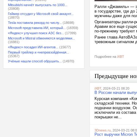
Mitsubishi начнёт выпускать по 1000...
Ралли «Джамиль» — э
(20808)
в государстве, где до
Геймер отсудил у Microsoft свой аккаунт...
мужчины даже для пол
(18870)
Организаторы ралли-р
Tesla поставила рекорд по числу...
(18698)
Аравии все еще сущес
Microsoft представила ИИ, который...
(18359)
по-прежнему требуют 
«Яндекс» улучшил поиск АЗС без...
(17399)
Ранее глава АвтоВАЗ
Microsoft и Mistral обменяются моделями...
тревожным сигналом дл
(16981)
«Яндекс» посадил ИИ-агентов...
(15677)
Первый трейлер и «непревзойдённая...
(15367)
Подробнее на
iXBT
Учёные нашли способ обрушить...
(14970)
Предыдущие но
iXBT
, 2024-03-21 08:20
В России начали выпу
Курская компания «Ко
складской техники. Н
подкачки воздухом. О
исключили из состава
покрышки не...
3Dnews.ru
, 2024-03-21 08:
Рост выручки Micron T