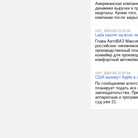
Американская компания
динамики выручки и пр
кварталы. Кроме того,
компании после закрыт
iXBT
, 2024-03-21 07:00
Lada хватит на всех ч
Глава АвтоВАЗ Максим
российских чиновников
производственный пла
конвейер для производ
комфортный автомобил
iXBT
, 2024-03-21 07:54
США вызовут Apple в с
По сообщениям агентс
планирует подать иск 
законодательства. Пр
аппаратным и програм
суд уже 21...