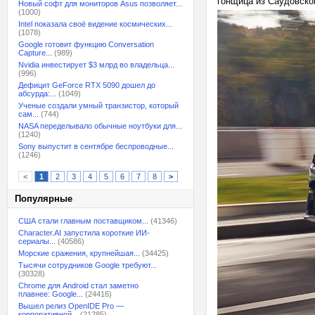
гонщица из Саудовско
Новый софт для мониторов Asus позволяет...
(1000)
Intel показала своё видение космических...
(1078)
Google готовит функцию Conversation
Capture...
(989)
Nvidia инвестирует $3 млрд во владельца...
(996)
Дефицит GeForce RTX 5090 дошел до
абсурда:...
(1049)
Ученые создали умный транзистор, который
сам...
(744)
NASA переделывало обычные ноутбуки для...
(1240)
Sony выпустит в сентябре беспроводные...
(1246)
<
1
2
3
4
5
6
7
8
>
Популярные
США стали главным поставщиком...
(41346)
Character.AI запустила короткие ИИ-
сериалы...
(40586)
Морские сражения, крупнейшая...
(34425)
Тысячи сотрудников Google требуют...
(30328)
Chrome для Android стал заметно
плавнее: Google...
(24416)
Вышел релиз OpenIDE Pro —
корпоративной...
(21285)