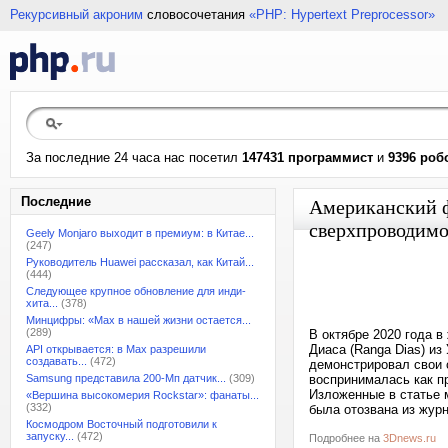
Рекурсивный акроним
словосочетания
«PHP: Hypertext Preprocessor»
За последние 24 часа нас посетил
147431 программист
и
9396 роб
Последние
Американский ф
сверхпроводимо
Geely Monjaro выходит в премиум: в Китае...
(247)
Руководитель Huawei рассказал, как Китай...
(444)
Следующее крупное обновление для инди-
хита...
(378)
Минцифры: «Max в нашей жизни остается...
(289)
В октябре 2020 года в
Диаса (Ranga Dias) из
API открывается: в Max разрешили
создавать...
(472)
демонстрировал свои 
Samsung представила 200-Мп датчик...
(309)
воспринималась как п
Изложенные в статье м
«Вершина высокомерия Rockstar»: фанаты...
(332)
была отозвана из журн
Космодром Восточный подготовили к
запуску...
(472)
Подробнее на
3Dnews.ru