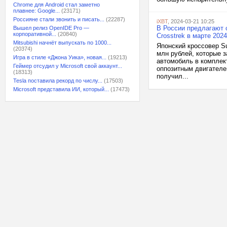
Chrome для Android стал заметно
плавнее: Google...
(23171)
Россияне стали звонить и писать...
(22287)
iXBT
, 2024-03-21 10:25
В России предлагают 
Вышел релиз OpenIDE Pro —
корпоративной...
(20840)
Crosstrek в марте 202
Mitsubishi начнёт выпускать по 1000...
Японский кроссовер Su
(20374)
млн рублей, которые 
Игра в стиле «Джона Уика», новая...
(19213)
автомобиль в комплек
Геймер отсудил у Microsoft свой аккаунт...
оппозитным двигателе
(18313)
получил...
Tesla поставила рекорд по числу...
(17503)
Microsoft представила ИИ, который...
(17473)