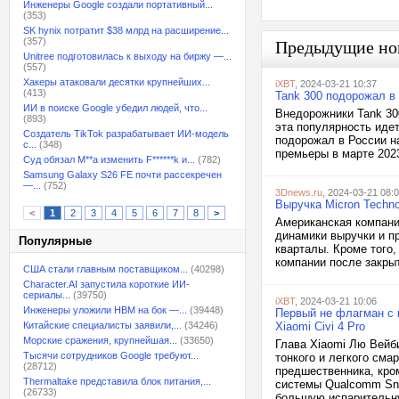
Инженеры Google создали портативный...
(353)
SK hynix потратит $38 млрд на расширение...
(357)
Предыдущие но
Unitree подготовилась к выходу на биржу —...
(557)
Хакеры атаковали десятки крупнейших...
iXBT
, 2024-03-21 10:37
(413)
Tank 300 подорожал в 
ИИ в поиске Google убедил людей, что...
Внедорожники Tank 300
(893)
эта популярность идет
Создатель TikTok разрабатывает ИИ-модель
подорожал в России на
с...
(348)
премьеры в марте 2023
Суд обязал M**a изменить F******k и...
(782)
Samsung Galaxy S26 FE почти рассекречен
—...
(752)
3Dnews.ru
, 2024-03-21 08:
Выручка Micron Techn
<
1
2
3
4
5
6
7
8
>
Американская компания
динамики выручки и пр
Популярные
кварталы. Кроме того,
компании после закрыт
США стали главным поставщиком...
(40298)
Character.AI запустила короткие ИИ-
сериалы...
(39750)
iXBT
, 2024-03-21 10:06
Инженеры уложили HBM на бок —...
(39448)
Первый не флагман с 
Китайские специалисты заявили,...
(34246)
Xiaomi Civi 4 Pro
Морские сражения, крупнейшая...
(33650)
Глава Xiaomi Лю Вейби
Тысячи сотрудников Google требуют...
тонкого и легкого сма
(28712)
предшественника, кро
Thermaltake представила блок питания,...
системы Qualcomm Sna
(26733)
большую испарительну