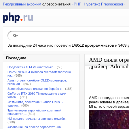
Рекурсивный акроним
словосочетания
«PHP: Hypertext Preprocessor»
За последние 24 часа нас посетили
149512 программистов
и
9409 
Последние
AMD сняла огра
драйвер Adrena
Предзаказы GTA VI «настолько...
(55)
Почти 70 % ИИ-бизнеса Microsoft завязано
на...
(565)
Asus готовит семёрку OLED-мониторов,
включая...
(567)
Suno объявила о планах по борьбе с...
(185)
GeForce RTX 2080 Ti неожиданно стали
хитом...
(711)
AMD неожиданно сняла
реализованы в драйвер
«Извините, опечатка»: Claude Opus 5
удалил...
(660)
МГц, то с новой верс
Три четверти европейских компаний
опасаются,...
(601)
ИИ начал отвечать на звонки в службе...
(608)
Alibaba нашла способ заработать на