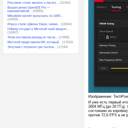
Россияне стали звонить и писать...
(22354)
Вышел релиз OpenIDE Pro —
корпоративной...
(20893)
Mitsubishi начнёт выпускать по 1000...
(20425)
Игра в стиле «Джона Уика», новая...
(19264)
Геймер отсудил у Microsoft свой аккаунт...
(18367)
Tesla поставила рекорд по числу...
(17608)
Microsoft представила ИИ, который...
(17552)
Энтузиаст потратил три тысячи...
(17194)
Изображение: TechPo
И уже есть первый ито
2604 МГц (до 20 ГГц),
состоянию из коробки
против 72,6 FPS в не 