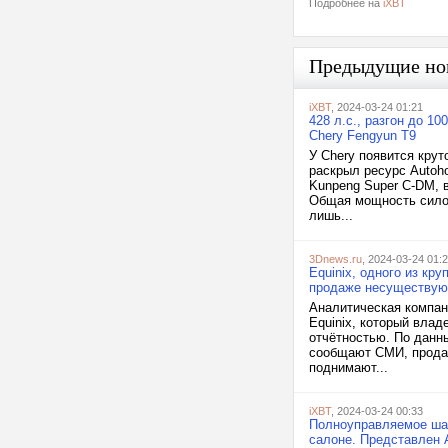
Подробнее на
iXBT
Предыдущие но
iXBT
, 2024-03-24 01:21
428 л.с., разгон до 10
Chery Fengyun T9
У Chery появится кру
раскрыл ресурс Autoh
Kunpeng Super C-DM, 
Общая мощность силов
лишь...
3Dnews.ru
, 2024-03-24 01:
Equinix, одного из кр
продаже несуществу
Аналитическая компан
Equinix, который влад
отчётностью. По данны
сообщают СМИ, продаж
поднимают...
iXBT
, 2024-03-24 00:33
Полноуправляемое шас
салоне. Представлен A