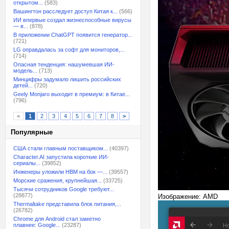
открытом...
(583)
Вашингтон расследует доступ Китая к...
(566)
ИИ впервые создал жизнеспособные вирусы
— в...
(878)
В приложении ChatGPT появится генератор...
(721)
LG оправдалась за софт для мониторов,...
(714)
Опасная тенденция: нашумевшая ИИ-
модель...
(713)
Минцифры задумало лишить российских
детей...
(720)
Geely Monjaro выходит в премиум: в Китае...
(796)
<
1
2
3
4
5
6
7
8
>
Популярные
США стали главным поставщиком...
(40397)
Character.AI запустила короткие ИИ-
сериалы...
(39852)
Инженеры уложили HBM на бок —...
(39557)
Морские сражения, крупнейшая...
(33725)
Тысячи сотрудников Google требуют...
(28877)
Изображение: AMD
Thermaltake представила блок питания,...
(26782)
Chrome для Android стал заметно
плавнее: Google...
(23287)