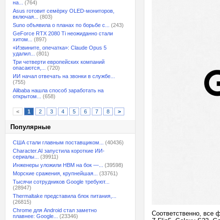
на...
(764)
Asus готовит семёрку OLED-мониторов,
включая...
(803)
Suno объявила о планах по борьбе с...
(243)
GeForce RTX 2080 Ti неожиданно стали
хитом...
(897)
«Извините, опечатка»: Claude Opus 5
удалил...
(801)
Три четверти европейских компаний
опасаются,...
(720)
ИИ начал отвечать на звонки в службе...
(755)
Alibaba нашла способ заработать на
открытом...
(658)
<
1
2
3
4
5
6
7
8
>
Популярные
США стали главным поставщиком...
(40436)
Character.AI запустила короткие ИИ-
сериалы...
(39911)
Инженеры уложили HBM на бок —...
(39598)
Морские сражения, крупнейшая...
(33761)
Тысячи сотрудников Google требуют...
(28947)
Thermaltake представила блок питания,...
(26815)
Chrome для Android стал заметно
Соответственно, все 
плавнее: Google...
(23346)