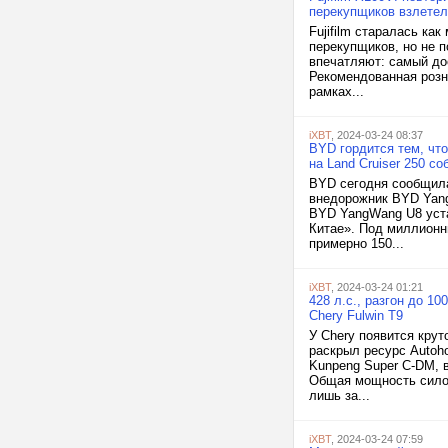
перекупщиков взлетел
Fujifilm старалась ка
перекупщиков, но не 
впечатляют: самый до
Рекомендованная розн
рамках...
iXBT
, 2024-03-24 08:37
BYD гордится тем, что
на Land Cruiser 250 со
BYD сегодня сообщила
внедорожник BYD Yang
BYD YangWang U8 уста
Китае». Под миллионн
примерно 150...
iXBT
, 2024-03-24 01:21
428 л.с., разгон до 10
Chery Fulwin T9
У Chery появится крут
раскрыл ресурс Autoho
Kunpeng Super C-DM, 
Общая мощность силов
лишь за...
iXBT
, 2024-03-24 07:59