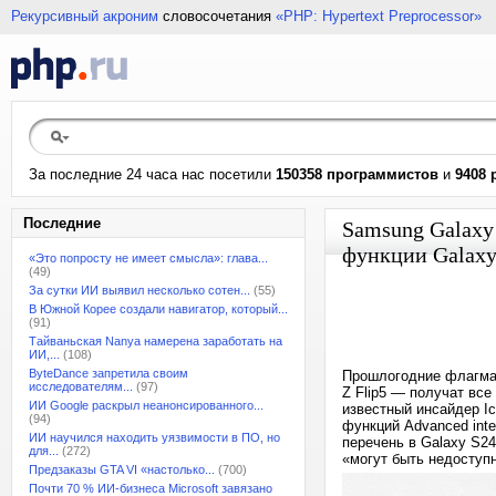
Рекурсивный акроним
словосочетания
«PHP: Hypertext Preprocessor»
За последние 24 часа нас посетили
150358 программистов
и
9408 
Последние
Samsung Galaxy 
функции Galaxy
«Это попросту не имеет смысла»: глава...
(49)
За сутки ИИ выявил несколько сотен...
(55)
В Южной Корее создали навигатор, который...
(91)
Тайваньская Nanya намерена заработать на
ИИ,...
(108)
ByteDance запретила своим
Прошлогодние флагман
исследователям...
(97)
Z Flip5 — получат вс
ИИ Google раскрыл неанонсированного...
известный инсайдер Ic
(94)
функций Advanced inte
ИИ научился находить уязвимости в ПО, но
перечень в Galaxy S24
для...
(272)
«могут быть недоступ
Предзаказы GTA VI «настолько...
(700)
Почти 70 % ИИ-бизнеса Microsoft завязано