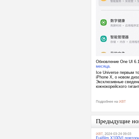
Обновление One UI 6
месяца
.
Ice Universe первым т
iPhone X, о новом диз
Эксклюзивные сведени
южнокорейского гигант
Подробнее на
iXBT
Предыдущие но
iXBT
, 2024-03-24 09:03
Fujifilm X100VI повт