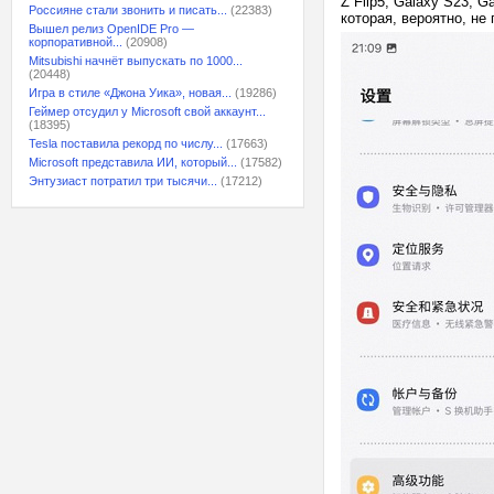
Z Flip5, Galaxy S23, 
Россияне стали звонить и писать...
(22383)
которая, вероятно, не
Вышел релиз OpenIDE Pro —
корпоративной...
(20908)
Mitsubishi начнёт выпускать по 1000...
(20448)
Игра в стиле «Джона Уика», новая...
(19286)
Геймер отсудил у Microsoft свой аккаунт...
(18395)
Tesla поставила рекорд по числу...
(17663)
Microsoft представила ИИ, который...
(17582)
Энтузиаст потратил три тысячи...
(17212)