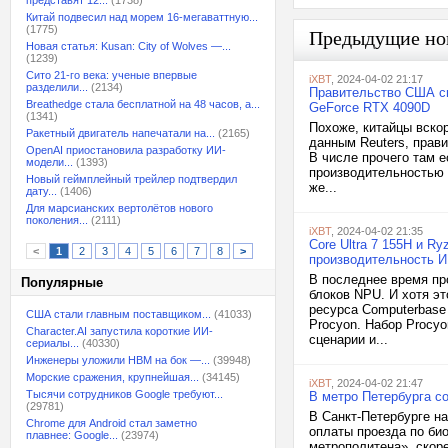
представят 12...
(1738)
Китай подвесил над морем 16-мегаваттную...
(1775)
Предыдущие но
Новая статья: Kusan: City of Wolves —...
(1239)
Сито 21-го века: ученые впервые
iXBT
, 2024-04-02 21:17
разделили...
(2134)
Правительство США сно
Breathedge стала бесплатной на 48 часов, а...
GeForce RTX 4090D
(1341)
Похоже, китайцы вско
Ракетный двигатель напечатали на...
(2165)
данным Reuters, прав
OpenAI приостановила разработку ИИ-
В числе прочего там е
модели...
(1393)
производительностью 
Новый геймплейный трейлер подтвердил
же...
дату...
(1406)
Для марсианских вертолётов нового
поколения...
(2111)
iXBT
, 2024-04-02 21:35
Core Ultra 7 155H и R
<
1
2
3
4
5
6
7
8
>
производительность И
В последнее время пр
Популярные
блоков NPU. И хотя э
ресурса Computerbase
США стали главным поставщиком...
(41033)
Procyon. Набор Procy
Character.AI запустила короткие ИИ-
сценарии и...
сериалы...
(40330)
Инженеры уложили HBM на бок —...
(39948)
Морские сражения, крупнейшая...
(34145)
iXBT
, 2024-04-02 21:47
Тысячи сотрудников Google требуют...
В метро Петербурга с
(29781)
В Санкт-Петербурге н
Chrome для Android стал заметно
оплаты проезда по би
плавнее: Google...
(23974)
метрополитена», скоре