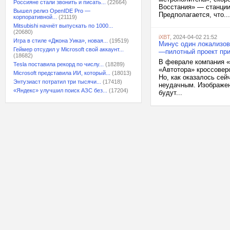
Россияне стали звонить и писать...
(22664)
Восстания» — станции
Вышел релиз OpenIDE Pro —
Предполагается, что...
корпоративной...
(21119)
Mitsubishi начнёт выпускать по 1000...
(20680)
iXBT
, 2024-04-02 21:52
Игра в стиле «Джона Уика», новая...
(19519)
Минус один локализов
Геймер отсудил у Microsoft свой аккаунт...
—пилотный проект пр
(18682)
В феврале компания «
Tesla поставила рекорд по числу...
(18289)
«Автотора» кроссоверо
Microsoft представила ИИ, который...
(18013)
Но, как оказалось сей
Энтузиаст потратил три тысячи...
(17418)
неудачным. Изображени
«Яндекс» улучшил поиск АЗС без...
(17204)
будут...