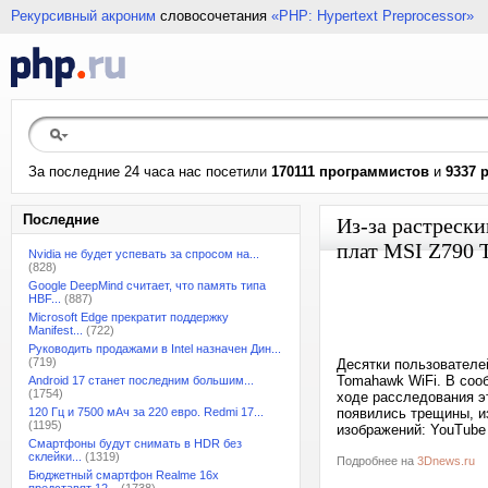
Рекурсивный акроним
словосочетания
«PHP: Hypertext Preprocessor»
За последние 24 часа нас посетили
170111 программистов
и
9337 
Последние
Из-за растрески
плат MSI Z790 
Nvidia не будет успевать за спросом на...
(828)
Google DeepMind считает, что память типа
HBF...
(887)
Microsoft Edge прекратит поддержку
Manifest...
(722)
Руководить продажами в Intel назначен Дин...
(719)
Десятки пользователе
Tomahawk WiFi. В сооб
Android 17 станет последним большим...
(1754)
ходе расследования эт
120 Гц и 7500 мАч за 220 евро. Redmi 17...
появились трещины, и
(1195)
изображений: YouTube /
Смартфоны будут снимать в HDR без
склейки...
(1319)
Подробнее на
3Dnews.ru
Бюджетный смартфон Realme 16x