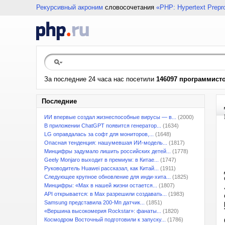
Рекурсивный акроним
словосочетания
«PHP: Hypertext Prepr
За последние 24 часа нас посетили
146097 программист
Последние
ИИ впервые создал жизнеспособные вирусы — в...
(2000)
В приложении ChatGPT появится генератор...
(1634)
LG оправдалась за софт для мониторов,...
(1648)
Опасная тенденция: нашумевшая ИИ-модель...
(1817)
Минцифры задумало лишить российских детей...
(1778)
Geely Monjaro выходит в премиум: в Китае...
(1747)
Руководитель Huawei рассказал, как Китай...
(1911)
Следующее крупное обновление для инди-хита...
(1825)
Минцифры: «Max в нашей жизни остается...
(1807)
API открывается: в Max разрешили создавать...
(1983)
Samsung представила 200-Мп датчик...
(1851)
«Вершина высокомерия Rockstar»: фанаты...
(1820)
Космодром Восточный подготовили к запуску...
(1786)