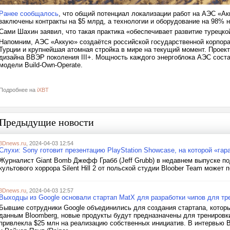
Ранее сообщалось
, что общий потенциал локализации работ на АЭС «А
заключены контракты на $5 млрд, а технологии и оборудование на 98% н
Сами Шахин заявил, что такая практика «обеспечивает развитие турецк
Напомним, АЭС «Аккую» создаётся российской государственной корпора
Турции и крупнейшая атомная стройка в мире на текущий момент. Проект
дизайна ВВЭР поколения III+. Мощность каждого энергоблока АЭС соста
модели Build-Own-Operate.
Подробнее на
iXBT
Предыдущие новости
3Dnews.ru
, 2024-04-03 12:54
Слухи: Sony готовит презентацию PlayStation Showcase, на которой «гара
Журналист Giant Bomb Джефф Грабб (Jeff Grubb) в недавнем выпуске под
культового хоррора Silent Hill 2 от польской студии Bloober Team может 
3Dnews.ru
, 2024-04-03 12:57
Выходцы из Google основали стартап MatX для разработки чипов для т
Бывшие сотрудники Google объединились для создания стартапа, котор
данным Bloomberg, новые продукты будут предназначены для тренировк
привлекла $25 млн на реализацию собственных инициатив. В интервью B