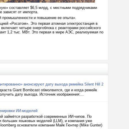
ккую» составляет $6,5 млрд, с местными подрядчиками
е зависят от импорта.
ой промышленности и повышение ее опыта».
цией «Росатом». Это первая атомная электростанция в
 включает четыре энергоблока с реакторами российского
вит 1,2 тыс. МВт. Это первая в мире АЭС, реализуемая по
нтированно» анонсируют дату выхода ремейка Silent Hill 2
каста Giant Bombcast обмолвился, где и когда ремейк
получить дату выхода. Источник изображения:...
ренировки ИИ-моделей
ый займётся разработкой современных ИИ-чипов. По
и больших языковых моделей (LLM), и компания уже
loomberg основатели компании Майк Гюнтер (Mike Gunter)