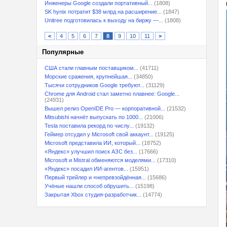
Инженеры Google создали портативный...
(1808)
SK hynix потратит $38 млрд на расширение...
(1847)
Unitree подготовилась к выходу на биржу —...
(1808)
<
4
5
6
7
8
9
10
11
>
Популярные
США стали главным поставщиком...
(41711)
Морские сражения, крупнейшая...
(34850)
Тысячи сотрудников Google требуют...
(31129)
Chrome для Android стал заметно плавнее: Google...
(24931)
Вышел релиз OpenIDE Pro — корпоративной...
(21532)
Mitsubishi начнёт выпускать по 1000...
(21006)
Tesla поставила рекорд по числу...
(19132)
Геймер отсудил у Microsoft свой аккаунт...
(19125)
Microsoft представила ИИ, который...
(18752)
«Яндекс» улучшил поиск АЗС без...
(17666)
Microsoft и Mistral обменяются моделями...
(17310)
«Яндекс» посадил ИИ-агентов...
(15951)
Первый трейлер и «непревзойдённая...
(15686)
Учёные нашли способ обрушить...
(15198)
Закрытая Xbox студия-разработчик...
(14774)