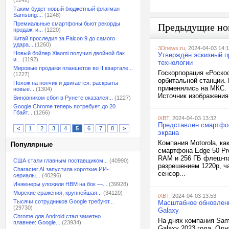
(1242)
Таким будет новый бюджетный флагман
Samsung:...
(1248)
Премиальные смартфоны бьют рекорды
Предыдущие но
продаж, и...
(1220)
Китай проследил за Falcon 9 до самого
удара...
(1260)
3Dnews.ru
, 2024-04-03 14:
Новый бойлер Xiaomi получил двойной бак
Утверждён эскизный п
и...
(1192)
технологии
Мировые продажи планшетов во II квартале...
Госкорпорация «Роско
(1227)
орбитальной станции. 
Похож на пончик и двигается: раскрыты
применялись на МКС. Р
новые...
(1304)
Источник изображения:
Виновником сбоя в Рунете оказался...
(1227)
Google Chrome теперь потребует до 20
Гбайт...
(1266)
iXBT
, 2024-04-03 13:32
Представлен смартфон
<
1
2
3
4
5
6
7
8
>
экрана
Компания Motorola, к
Популярные
смартфона Edge 50 Pr
RAM и 256 ГБ флеш-п
США стали главным поставщиком...
(40990)
разрешением 1220p, ча
Character.AI запустила короткие ИИ-
сенсор...
сериалы...
(40296)
Инженеры уложили HBM на бок —...
(39928)
Морские сражения, крупнейшая...
(34120)
iXBT
, 2024-04-03 13:53
Тысячи сотрудников Google требуют...
Масштабное обновлени
(29730)
Galaxy
Chrome для Android стал заметно
На днях компания Sam
плавнее: Google...
(23934)
Galaxy 2023 года. Од