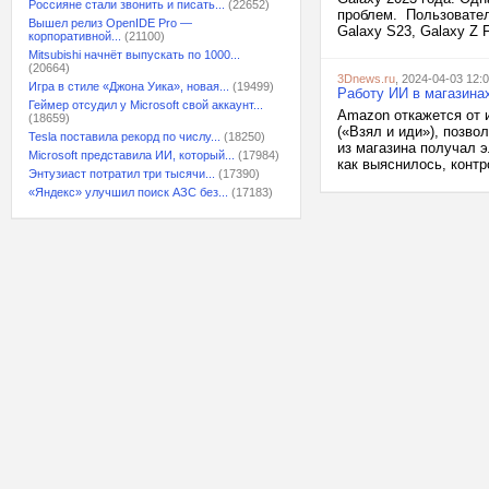
Россияне стали звонить и писать...
(22652)
проблем. Пользовател
Вышел релиз OpenIDE Pro —
Galaxy S23, Galaxy Z F
корпоративной...
(21100)
Mitsubishi начнёт выпускать по 1000...
(20664)
3Dnews.ru
, 2024-04-03 12:
Игра в стиле «Джона Уика», новая...
(19499)
Работу ИИ в магазина
Геймер отсудил у Microsoft свой аккаунт...
Amazon откажется от 
(18659)
(«Взял и иди»), позво
Tesla поставила рекорд по числу...
(18250)
из магазина получал 
Microsoft представила ИИ, который...
(17984)
как выяснилось, контр
Энтузиаст потратил три тысячи...
(17390)
«Яндекс» улучшил поиск АЗС без...
(17183)