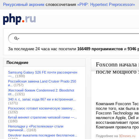
Рекурсивный акроним
словосочетания
«PHP: Hypertext Preprocessor»
За последние 24 часа нас посетили
166489 программистов
и
9346 
Последние
Foxconn начала
после мощного 
Samsung Galaxy S26 FE почти рассекречен
—...
(1300)
Российская замена Land Cruiser Prado 250
и...
(1757)
Жестокий боевик Condemned 2: Bloodshot
от...
(1321)
340 л. с, запас хода 867 км и встроенная...
(1271)
Компания Foxconn Tec
после того, как была 
Роскосмос готовит космическую замену...
(1232)
Foxconn Technology я
Китай меняет стратегию чиповой гонки —...
являются Apple, Dell 
(1160)
восстанавливает прои
Неполадки у «Ростелекома» стали
Компания провела про
причиной...
(1163)
Devolver выкатила последнее бесплатное...
Подробнее на
3Dnews.ru