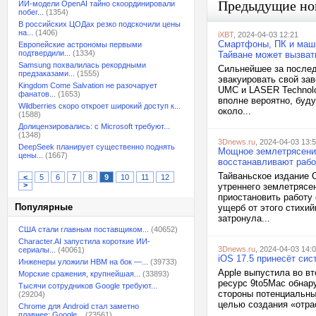
Предыдущие но
ИИ-модели OpenAI тайно скоординировали
побег...
(1354)
В российских ЦОДах резко подскочили цены
на...
(1406)
iXBT
, 2024-04-03 12:21
Смартфоны, ПК и маш
Европейские астрономы первыми
подтвердили...
(1334)
Тайване может вызват
Samsung похвалилась рекордными
Сильнейшее за после
предзаказами...
(1555)
эвакуировать свой за
Kingdom Come Salvation не разочарует
UMC и LASER Technolo
фанатов...
(1653)
вполне вероятно, буду
Wildberries скоро откроет широкий доступ к...
около...
(1588)
Долицензировались: с Microsoft требуют...
(1348)
3Dnews.ru
, 2024-04-03 13:
DeepSeek планирует существенно поднять
Мощное землетрясение
цены...
(1667)
восстанавливают рабо
Тайваньское издание 
<
5
6
7
8
9
10
11
12
>
утреннего землетрясе
приостановить работу
Популярные
ущерб от этого стихий
затронула...
США стали главным поставщиком...
(40652)
Character.AI запустила короткие ИИ-
3Dnews.ru
, 2024-04-03 14:
сериалы...
(40061)
iOS 17.5 принесёт си
Инженеры уложили HBM на бок —...
(39733)
Apple выпустила во вт
Морские сражения, крупнейшая...
(33893)
ресурс 9to5Mac обнар
Тысячи сотрудников Google требуют...
стороны потенциальны
(29204)
целью создания «отра
Chrome для Android стал заметно
плавнее: Google...
(23561)