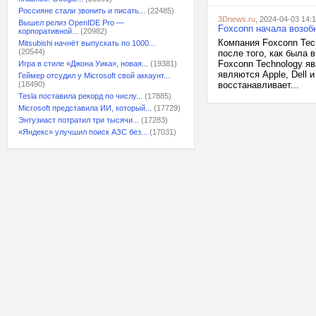
Россияне стали звонить и писать...
(22485)
3Dnews.ru
, 2024-04-03 14:
Вышел релиз OpenIDE Pro —
Foxconn начала возоб
корпоративной...
(20982)
Компания Foxconn Tec
Mitsubishi начнёт выпускать по 1000...
(20544)
после того, как была 
Foxconn Technology я
Игра в стиле «Джона Уика», новая...
(19381)
являются Apple, Dell 
Геймер отсудил у Microsoft свой аккаунт...
(18490)
восстанавливает...
Tesla поставила рекорд по числу...
(17885)
Microsoft представила ИИ, который...
(17729)
Энтузиаст потратил три тысячи...
(17283)
«Яндекс» улучшил поиск АЗС без...
(17031)