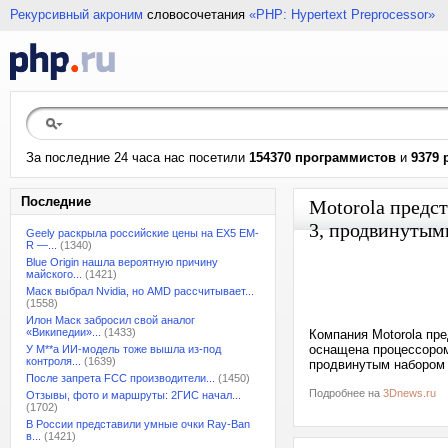
Рекурсивный акроним
словосочетания
«PHP: Hypertext Preprocessor»
За последние 24 часа нас посетили
154370 программистов
и
9379 
Последние
Motorola предст
3, продвинутым
Geely раскрыла российские цены на EX5 EM-
R —...
(1340)
Blue Origin нашла вероятную причину
майского...
(1421)
Маск выбрал Nvidia, но AMD рассчитывает...
(1558)
Илон Маск забросил свой аналог
«Википедии»...
(1433)
Компания Motorola пр
оснащена процессором
У M**a ИИ-модель тоже вышла из-под
контроля...
(1639)
продвинутым набором 
После запрета FCC производители...
(1450)
Подробнее на
3Dnews.ru
Отзывы, фото и маршруты: 2ГИС начал...
(1702)
В России представили умные очки Ray-Ban
в...
(1421)