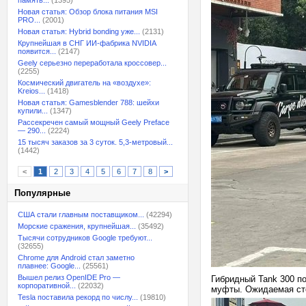
память...
(1395)
Новая статья: Обзор блока питания MSI
PRO...
(2001)
Новая статья: Hybrid bonding уже...
(2131)
Крупнейшая в СНГ ИИ-фабрика NVIDIA
появится...
(2147)
Geely серьезно переработала кроссовер...
(2255)
Космический двигатель на «воздухе»:
Kreios...
(1418)
Новая статья: Gamesblender 788: шейхи
купили...
(1347)
Рассекречен самый мощный Geely Preface
— 290...
(2224)
15 тысяч заказов за 3 суток. 5,3-метровый...
(1442)
<
1
2
3
4
5
6
7
8
>
Популярные
США стали главным поставщиком...
(42294)
Морские сражения, крупнейшая...
(35492)
Тысячи сотрудников Google требуют...
(32655)
Chrome для Android стал заметно
плавнее: Google...
(25561)
Вышел релиз OpenIDE Pro —
Гибридный Tank 300 по
корпоративной...
(22032)
муфты. Ожидаемая сто
Tesla поставила рекорд по числу...
(19810)