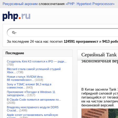
Рекурсивный акроним
словосочетания
«PHP: Hypertext Preprocessor»
За последние 24 часа нас посетил
124591 программист
и
9413 роб
Последние
Серийный Tank 3
экономичная ве
Создатель Kimi K3 готовится к IPO — ради...
(700)
Blizzard стала самой успешной студией
Xbox...
(738)
Новая статья: NVIDIA Vera:
88 «олимпийских»...
(1018)
Sony и TSMC вложат $6,3 млрд в
совместное...
(643)
В Китае засняли Tank 
Приложение «Погода» в Windows 11
гибридной силовой ус
заподозрили...
(1317)
питающийся от тяговой
В Claude Code появится авторежим по...
км на чистом электри
(2035)
бензиновой версией.
Владелец неисправного модуля DDR5
Crucial...
(1499)
Apple хочет устанавливать китайскую