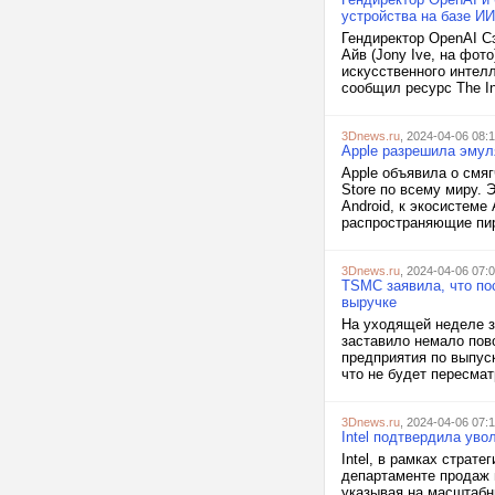
устройства на базе ИИ
Гендиректор OpenAI С
Айв (Jony Ive, на фот
искусственного интел
сообщил ресурс The In
3Dnews.ru
, 2024-04-06 08:
Apple разрешила эмуля
Apple объявила о смяг
Store по всему миру.
Android, к экосистеме
распространяющие пира
3Dnews.ru
, 2024-04-06 07:
TSMC заявила, что по
выручке
На уходящей неделе з
заставило немало пов
предприятия по выпус
что не будет пересмат
3Dnews.ru
, 2024-04-06 07:
Intel подтвердила уво
Intel, в рамках страт
департаменте продаж 
указывая на масштабн