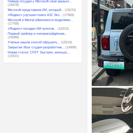
Геймер отсудил у Microsoft свой аккаунт...
(19478)
Microsoft представила ИИ, который...
(19233)
«Яндекс» улучшил поиск АЗС без...
(17969)
Microsoft и Mistral обменяются моделями...
(17768)
«Яндекс» посадил ИИ-агентов...
(16313)
Первый трейлер и «непревзойдённая...
(16089)
Учёные нашли способ обрушить...
(15519)
Закрытая Xbox студия-разработчик...
(14999)
Новая статья: CFET: быстрее, меньше,...
(14421)