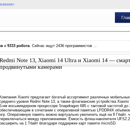
ocessor»
Гла
ов
и
9333 робота
. Сейчас ищут 2436 программистов ...
Redmi Note 13, Xiaomi 14 Ultra и Xiaomi 14 — сма
продвинутыми камерами
Компания Xiaomi предлагает богатый ассортимент различных мобильных
среднего уровня Redmi Note 13, а также флагманские устройства Xiaomi 
6-нм восьмиядерном процессоре Snapdragon 685 с тактовой частотой до 
обеспечивающим в сочетании с оперативной памятью LPDDR4X объёмом 
игр. Оперативную память можно виртуально увеличить ещё на 8 Гбайт, 
переключаться между приложениями. Ёмкость флеш-накопителя UFS2.2 
расширить на 1 Тбайт благодаря поддержке карт памяти microSD.