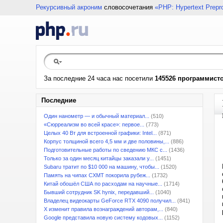
Рекурсивный акроним
словосочетания
«PHP: Hypertext Prepr
За последние 24 часа нас посетили
145526 программист
Последние
Один нанометр — и обычный материал...
(510)
«Сюрреализм во всей красе»: первое...
(773)
Целых 40 Вт для встроенной графики: Intel...
(871)
Корпус толщиной всего 4,5 мм и две половины,...
(886)
Подготовительные работы по сведению МКС с...
(1436)
Только за один месяц китайцы заказали у...
(1451)
Subaru тратит по $10 000 на машину, чтобы...
(1520)
Память на чипах CXMT покорила рубеж...
(1732)
Китай обошёл США по расходам на научные...
(1714)
Бывший сотрудник SK hynix, передавший...
(1040)
Владелец видеокарты GeForce RTX 4090 получил...
(841)
X изменит правила вознаграждений авторам,...
(840)
Google представила новую систему кодовых...
(1152)