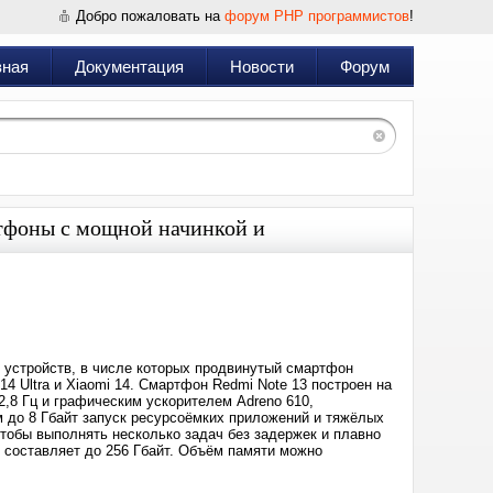
Добро пожаловать на
форум PHP программистов
!
вная
Документация
Новости
Форум
ртфоны с мощной начинкой и
Дата:
2024-
04-
06
09:56
 устройств, в числе которых продвинутый смартфон
14 Ultra и Xiaomi 14. Смартфон Redmi Note 13 построен на
2,8 Гц и графическим ускорителем Adreno 610,
до 8 Гбайт запуск ресурсоёмких приложений и тяжёлых
чтобы выполнять несколько задач без задержек и плавно
составляет до 256 Гбайт. Объём памяти можно