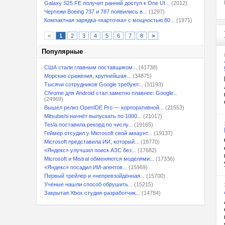
Galaxy S25 FE получит ранний доступ к One UI...
(2012)
Чертежи Boeing 737 и 787 появились в...
(1297)
Компактная зарядка-«карточка» с мощностью 80...
(1971)
<
1
2
3
4
5
6
7
8
>
Популярные
США стали главным поставщиком...
(41738)
Морские сражения, крупнейшая...
(34875)
Тысячи сотрудников Google требуют...
(31193)
Chrome для Android стал заметно плавнее: Google...
(24969)
Вышел релиз OpenIDE Pro — корпоративной...
(21553)
Mitsubishi начнёт выпускать по 1000...
(21017)
Tesla поставила рекорд по числу...
(19165)
Геймер отсудил у Microsoft свой аккаунт...
(19137)
Microsoft представила ИИ, который...
(18770)
«Яндекс» улучшил поиск АЗС без...
(17682)
Microsoft и Mistral обменяются моделями...
(17336)
«Яндекс» посадил ИИ-агентов...
(15969)
Первый трейлер и «непревзойдённая...
(15700)
Учёные нашли способ обрушить...
(15215)
Закрытая Xbox студия-разработчик...
(14784)