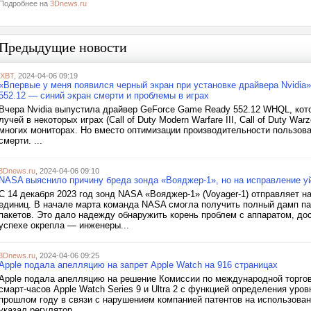
Подробнее на
3Dnews.ru
Предыдущие новости
iXBT
, 2024-04-06 09:19
«Впервые у меня появился черный экран при установке драйвера Nvidia
552.12 — синий экран смерти и проблемы в играх
Вчера Nvidia выпустила драйвер GeForce Game Ready 552.12 WHQL, кот
лучей в некоторых играх (Call of Duty Modern Warfare III, Call of Duty W
многих мониторах. Но вместо оптимизации производительности пользова
смерти. ...
3Dnews.ru
, 2024-04-06 09:10
NASA выяснило причину бреда зонда «Вояджер-1», но на исправление у
С 14 декабря 2023 год зонд NASA «Вояджер-1» (Voyager-1) отправляет 
единиц. В начале марта команда NASA смогла получить полный дамп па
пакетов. Это дало надежду обнаружить корень проблем с аппаратом, до
успехе окрепла — инженеры...
3Dnews.ru
, 2024-04-06 09:25
Apple подала апелляцию на запрет Apple Watch на 916 страницах
Apple подала апелляцию на решение Комиссии по международной торго
смарт-часов Apple Watch Series 9 и Ultra 2 с функцией определения уро
прошлом году в связи с нарушением компанией патентов на использова
указал регулятор,...