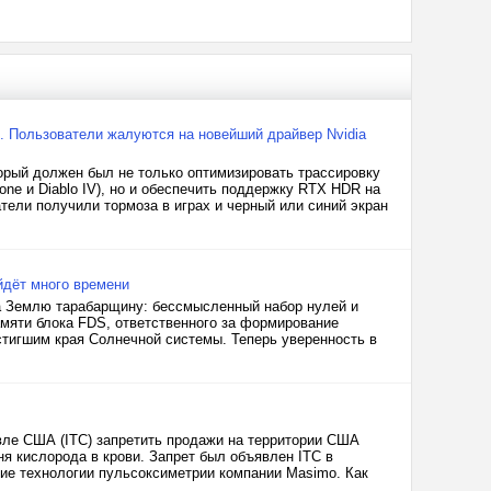
». Пользователи жалуются на новейший драйвер Nvidia
орый должен был не только оптимизировать трассировку
arzone и Diablo IV), но и обеспечить поддержку RTX HDR на
тели получили тормоза в играх и черный или синий экран
йдёт много времени
на Землю тарабарщину: бессмысленный набор нулей и
мяти блока FDS, ответственного за формирование
стигшим края Солнечной системы. Теперь уверенность в
вле США (ITC) запретить продажи на территории США
вня кислорода в крови. Запрет был объявлен ITC в
ние технологии пульсоксиметрии компании Masimo. Как