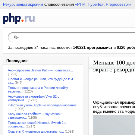
Рекурсивный акроним
словосочетания
«PHP: Hypertext Preprocessor»
За последние 24 часа нас посетил
140221 программист
и
9320 роб
Последние
Меньше 100 дол
экран с рекорд
Анонсирована Beaten Path — пошаговая...
(1224)
OpenAI и Google решили, что будущее ИИ —
за...
(949)
Trouver представила в России линейку
техники...
(1123)
Анонсирован смартфон Vivo S2 с
изогнутым...
(1275)
Официальная премьер
«Частный узел» Apple не оправдал название
опубликовала расценк
—...
(1095)
ведь именно эта моде
Sony начала клеймить PlayStation 5
стикерами...
(1108)
Продажи консолей Nintendo Switch 2 в
прошлом...
(1217)
Соцсеть X лишилась директора по...
(1391)