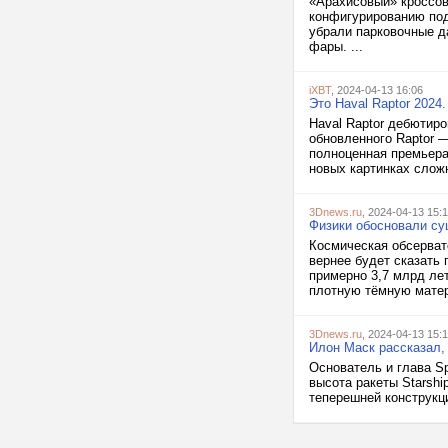
«Арахисовый» кроссове
конфигурированию под
убрали парковочные да
фары. ...
iXBT
, 2024-04-13 16:06
Это Haval Raptor 202
Haval Raptor дебютиро
обновленного Raptor 
полноценная премьера
новых картинках сложн
3Dnews.ru
, 2024-04-13 15:
Физики обосновали су
Космическая обсерват
вернее будет сказать
примерно 3,7 млрд ле
плотную тёмную матер
3Dnews.ru
, 2024-04-13 15:
Илон Маск рассказал, 
Основатель и глава S
высота ракеты Starshi
теперешней конструкци