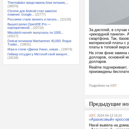
Thermaltake представила блок питания,...
(26570)
Chrome для Android стал заметно
плавнее: Google...
(22777)
Россияне стали звонить и писать...
(22120)
Вышел релиз OpenIDE Pro —
корпоративной...
(20710)
За дисплей, в случае 
Mitsubishi начнёт выпускать по 1000...
«рекордной панели». А
(20217)
смартфона. Так, базов
Owlcat починила Warhammer 40,000: Rogue
материнской платы с 
Trader...
(19531)
платы в топовой верси
Игра в стиле «Джона Уика», новая...
(19074)
На этом фоне замена 
Геймер отсудил у Microsoft свой аккаунт...
долларов, основной м
(18134)
долларов.
Realme подчеркивает, 
произведены бесплатн
Подробнее на
iXBT
Предыдущие но
iXBT
, 2024-04-13 15:23
«Арахисовый» кроссов
Haval вывела на домаш