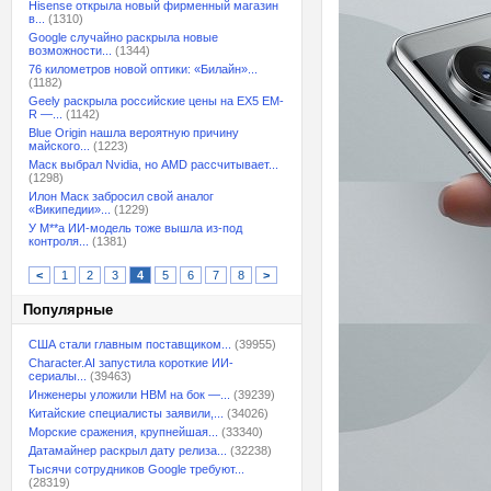
Hisense открыла новый фирменный магазин
в...
(1310)
Google случайно раскрыла новые
возможности...
(1344)
76 километров новой оптики: «Билайн»...
(1182)
Geely раскрыла российские цены на EX5 EM-
R —...
(1142)
Blue Origin нашла вероятную причину
майского...
(1223)
Маск выбрал Nvidia, но AMD рассчитывает...
(1298)
Илон Маск забросил свой аналог
«Википедии»...
(1229)
У M**a ИИ-модель тоже вышла из-под
контроля...
(1381)
<
1
2
3
4
5
6
7
8
>
Популярные
США стали главным поставщиком...
(39955)
Character.AI запустила короткие ИИ-
сериалы...
(39463)
Инженеры уложили HBM на бок —...
(39239)
Китайские специалисты заявили,...
(34026)
Морские сражения, крупнейшая...
(33340)
Датамайнер раскрыл дату релиза...
(32238)
Тысячи сотрудников Google требуют...
(28319)