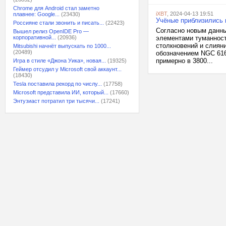
Chrome для Android стал заметно
iXBT
, 2024-04-13 19:51
плавнее: Google...
(23430)
Учёные приблизились 
Россияне стали звонить и писать...
(22423)
Согласно новым данны
Вышел релиз OpenIDE Pro —
корпоративной...
(20936)
элементами туманност
столкновений и слиян
Mitsubishi начнёт выпускать по 1000...
(20489)
обозначением NGC 616
примерно в 3800...
Игра в стиле «Джона Уика», новая...
(19325)
Геймер отсудил у Microsoft свой аккаунт...
(18430)
Tesla поставила рекорд по числу...
(17758)
Microsoft представила ИИ, который...
(17660)
Энтузиаст потратил три тысячи...
(17241)