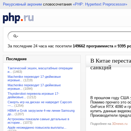
Рекурсивный акроним
словосочетания
«PHP: Hypertext Preprocessor»
За последние 24 часа нас посетили
149662 программиста
и
9395 р
Последние
В Китае перест
санкций
Тактический экшен, масштабные операции
и...
(1463)
Machenike переводит 17-дюймовые
игровые...
(1219)
Machenike переводит 17-дюймовые
игровые...
(1094)
Thunderobot перевела игровые 17-
дюймовые...
(1212)
В прошлом году США у
Помимо прочего это о
Смерть игр на дисках не навредит Capcom
—...
(1254)
GeForce RTX 4090 и гр
HBM4 и Grok загрузили 4-нм линии Samsung
купить данные видеок
до...
(1207)
Производители предла
Астрономы показали самые детальные в
истории...
(1073)
Подробнее на
3Dnews.ru
Apple неожиданно повысила выплаты...