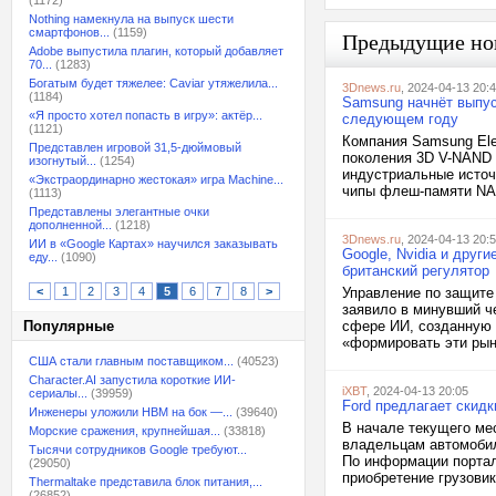
(1172)
Nothing намекнула на выпуск шести
смартфонов...
(1159)
Предыдущие но
Adobe выпустила плагин, который добавляет
70...
(1283)
Богатым будет тяжелее: Caviar утяжелила...
3Dnews.ru
, 2024-04-13 20:
(1184)
Samsung начнёт выпус
«Я просто хотел попасть в игру»: актёр...
следующем году
(1121)
Компания Samsung Ele
Представлен игровой 31,5-дюймовый
поколения 3D V-NAND 
изогнутый...
(1254)
индустриальные источ
«Экстраординарно жестокая» игра Machine...
чипы флеш-памяти NAN
(1113)
Представлены элегантные очки
дополненной...
(1218)
3Dnews.ru
, 2024-04-13 20:
ИИ в «Google Картах» научился заказывать
Google, Nvidia и друг
еду...
(1090)
британский регулятор
<
1
2
3
4
5
6
7
8
>
Управление по защите 
заявило в минувший че
Популярные
сфере ИИ, созданную 
«формировать эти рын
США стали главным поставщиком...
(40523)
Character.AI запустила короткие ИИ-
iXBT
, 2024-04-13 20:05
сериалы...
(39959)
Ford предлагает скидк
Инженеры уложили HBM на бок —...
(39640)
В начале текущего ме
Морские сражения, крупнейшая...
(33818)
владельцам автомобил
Тысячи сотрудников Google требуют...
По информации портала
(29050)
приобретение грузовика
Thermaltake представила блок питания,...
(26852)