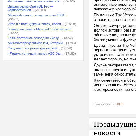
Россияне стали звонить и писать...
(22652)
выявленные рецензент
Вышел релиз OpenIDE Pro —
показаться чрезмерно
корпоративной...
(21100)
По данным The Verge и
Mitsubishi начнёт выпускать по 1000...
(20664)
относительно его поте
Игра в стиле «Джона Уика», новая...
(19498)
Однако соучредители 
Геймер отсудил у Microsoft свой аккаунт...
долгой истории разви
(18658)
обеспечения, новые фу
Tesla поставила рекорд по числу...
(18248)
более умным и функц
Microsoft представила ИИ, который...
(17984)
Дэвид Пирс из The Ve
Энтузиаст потратил три тысячи...
(17390)
первого поколения ус
«Яндекс» улучшил поиск АЗС без...
(17183)
устройство, слишком м
делает хорошо, но мне
Другие обозреватели, 
полезные функции устр
замечания относитель
Как отмечается в обзо
использовании. Несмот
к осторожности при ег
Подробнее на
iXBT
Предыдущи
новости