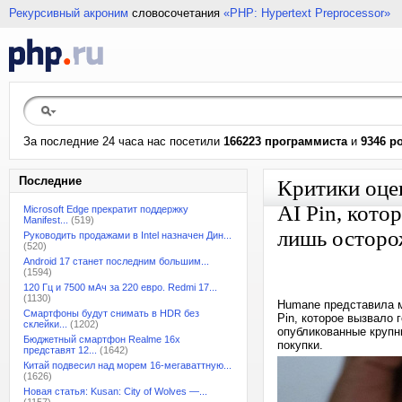
Рекурсивный акроним
словосочетания
«PHP: Hypertext Preprocessor»
За последние 24 часа нас посетили
166223 программиста
и
9346 р
Последние
Критики оце
AI Pin, кото
Microsoft Edge прекратит поддержку
Manifest...
(519)
лишь остор
Руководить продажами в Intel назначен Дин...
(520)
Android 17 станет последним большим...
(1594)
120 Гц и 7500 мАч за 220 евро. Redmi 17...
(1130)
Humane представила м
Смартфоны будут снимать в HDR без
Pin, которое вызвало 
склейки...
(1202)
опубликованные крупн
Бюджетный смартфон Realme 16x
покупки.
представят 12...
(1642)
Китай подвесил над морем 16-мегаваттную...
(1626)
Новая статья: Kusan: City of Wolves —...