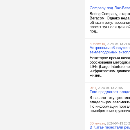
Company под Лас-Вег
Boring Company, стар
Вегасом. Однако неда
области регулировани
проект туннеля длиной
под...
3Dnews.ru
, 2024-04-13 21:
Астрономы обнаружили
землеподобных экзоп
Некоторое время назад
обоснования методики
LIFE (Large Interfero
инфракрасном диапазо
жизни...
iXBT
, 2024-04-13 20:05
Ford предлагает владе
В начале текущего ме
владельцам автомобил
По информации портала
приобретение грузовика
3Dnews.ru
, 2024-04-13 20:
В Китае перестали рем