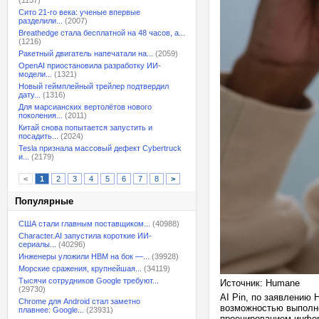
(1157)
Сито 21-го века: ученые впервые
разделили...
(2007)
Breathedge стала бесплатной на 48 часов, а...
(1216)
Ракетный двигатель напечатали на...
(2059)
OpenAI приостановила разработку ИИ-
модели...
(1321)
Новый геймплейный трейлер подтвердил
дату...
(1316)
Для марсианских вертолётов нового
поколения...
(2011)
Китай снова попытается запустить и
посадить...
(2024)
Tesla признала массовый дефект Cybertruck
и...
(2179)
<
1
2
3
4
5
6
7
8
>
Популярные
США стали главным поставщиком...
(40988)
Character.AI запустила короткие ИИ-
сериалы...
(40296)
Инженеры уложили HBM на бок —...
(39928)
Морские сражения, крупнейшая...
(34119)
Тысячи сотрудников Google требуют...
Источник: Humane
(29730)
AI Pin, по заявлению 
Chrome для Android стал заметно
возможностью выполне
плавнее: Google...
(23931)
проецированием инфор